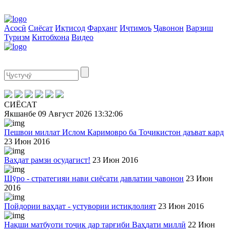
Асосӣ
Сиёсат
Иқтисод
Фарҳанг
Иҷтимоъ
Ҷавонон
Варзиш
Туризм
Китобхона
Видео
СИЁСАТ
Якшанбе
09 Август 2026
13:32:06
Пешвои миллат Ислом Каримовро ба Тоҷикистон даъват кард
23 Июн 2016
Ваҳдат рамзи осудагист!
23 Июн 2016
Шӯро - стратегияи нави сиёсати давлатии ҷавонон
23 Июн
2016
Пойдории ваҳдат - устувории истиқлолият
23 Июн 2016
Нақши матбуоти тоҷик дар тарғиби Ваҳдати миллӣ
22 Июн