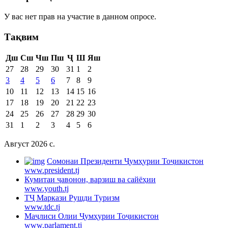
У вас нет прав на участие в данном опросе.
Тақвим
Дш
Сш
Чш
Пш
Ҷ
Ш
Яш
27
28
29
30
31
1
2
3
4
5
6
7
8
9
10
11
12
13
14
15
16
17
18
19
20
21
22
23
24
25
26
27
28
29
30
31
1
2
3
4
5
6
Август 2026 c.
Cомонаи Президенти Ҷумҳурии Тоҷикистон
www.president.tj
Кумитаи ҷавонон, варзиш ва сайёҳии
www.youth.tj
ТҶ Маркази Рушди Туризм
www.tdc.tj
Маҷлиси Олии Ҷумҳурии Тоҷикистон
www.parlament.tj