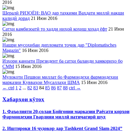
2016
Шералӣ РИЗОЁН: ВАО дар таҳкими Ваҳдати миллӣ нақши
калидӣ дорад
21 Июн 2016
Сатҳи камбизоатӣ то ҳадди ниҳоӣ коҳиш хоҳад ёфт
21 Июн
2016
Нашри мусоҳибаи дипломати тоҷик дар "Diplomatisches
Magazin"
16 Июн 2016
Изҳори қаноати Президент ба сатҳи баланди ҳамкориҳо бо
СММ
15 Июн 2016
Мулоқоти Пешвои миллат бо Фармондеҳи фармондеҳии
марказии Қувваҳои Мусаллаҳи ШМА
15 Июн 2016
←
ctrl
1
2
...
82
83
84
85
86
87
88
ctrl
→
Хабарҳои кӯтоҳ
1. Фаъолияти 20-солаи Бойгонии марказии Раёсати корҳои
Фармондеҳии Гвардияи миллӣ натиҷагирӣ шуд
2. Иштироки 16 ҷудокор дар Tashkent Grand Slam-2024”