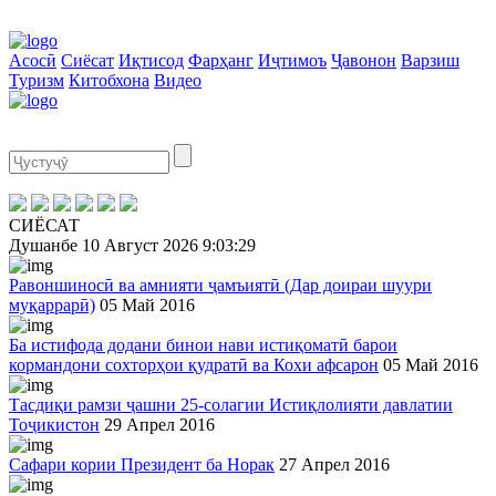
Асосӣ
Сиёсат
Иқтисод
Фарҳанг
Иҷтимоъ
Ҷавонон
Варзиш
Туризм
Китобхона
Видео
СИЁСАТ
Душанбе
10 Август 2026
9:03:29
Равоншиносӣ ва амнияти ҷамъиятӣ (Дар доираи шуури
муқаррарӣ)
05 Май 2016
Ба истифода додани бинои нави истиқоматӣ барои
кормандони сохторҳои қудратӣ ва Кохи афсарон
05 Май 2016
Тасдиқи рамзи ҷашни 25-солагии Истиқлолияти давлатии
Тоҷикистон
29 Апрел 2016
Сафари кории Президент ба Норак
27 Апрел 2016