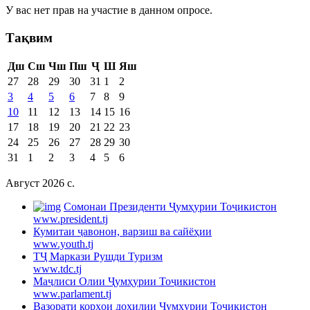
У вас нет прав на участие в данном опросе.
Тақвим
Дш
Сш
Чш
Пш
Ҷ
Ш
Яш
27
28
29
30
31
1
2
3
4
5
6
7
8
9
10
11
12
13
14
15
16
17
18
19
20
21
22
23
24
25
26
27
28
29
30
31
1
2
3
4
5
6
Август 2026 c.
Cомонаи Президенти Ҷумҳурии Тоҷикистон
www.president.tj
Кумитаи ҷавонон, варзиш ва сайёҳии
www.youth.tj
ТҶ Маркази Рушди Туризм
www.tdc.tj
Маҷлиси Олии Ҷумҳурии Тоҷикистон
www.parlament.tj
Вазорати корҳои дохилии Ҷумҳурии Тоҷикистон