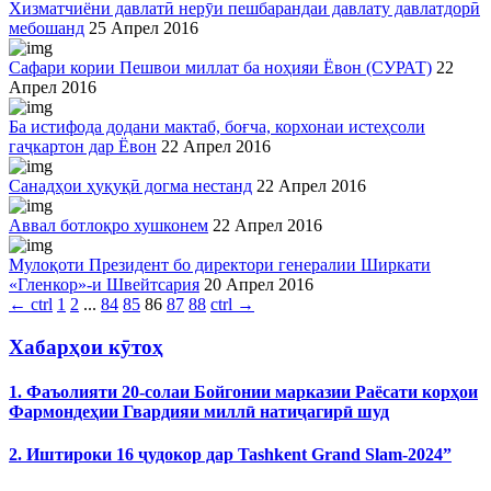
Хизматчиёни давлатӣ нерӯи пешбарандаи давлату давлатдорӣ
мебошанд
25 Апрел 2016
Сафари кории Пешвои миллат ба ноҳияи Ёвон (СУРАТ)
22
Апрел 2016
Ба истифода додани мактаб, боғча, корхонаи истеҳсоли
гаҷкартон дар Ёвон
22 Апрел 2016
Санадҳои ҳуқуқӣ догма нестанд
22 Апрел 2016
Аввал ботлоқро хушконем
22 Апрел 2016
Мулоқоти Президент бо директори генералии Ширкати
«Гленкор»-и Швейтсария
20 Апрел 2016
←
ctrl
1
2
...
84
85
86
87
88
ctrl
→
Хабарҳои кӯтоҳ
1. Фаъолияти 20-солаи Бойгонии марказии Раёсати корҳои
Фармондеҳии Гвардияи миллӣ натиҷагирӣ шуд
2. Иштироки 16 ҷудокор дар Tashkent Grand Slam-2024”