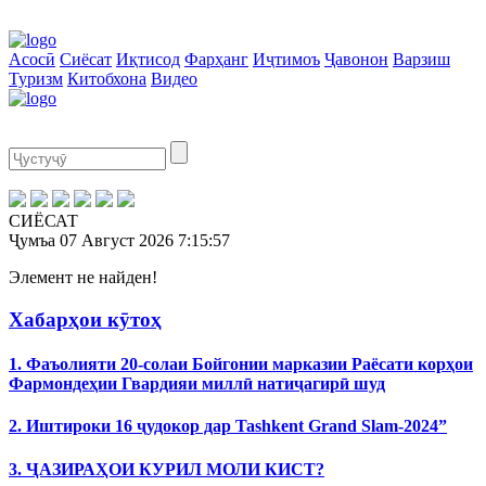
Асосӣ
Сиёсат
Иқтисод
Фарҳанг
Иҷтимоъ
Ҷавонон
Варзиш
Туризм
Китобхона
Видео
СИЁСАТ
Ҷумъа
07 Август 2026
7:15:57
Элемент не найден!
Хабарҳои кӯтоҳ
1. Фаъолияти 20-солаи Бойгонии марказии Раёсати корҳои
Фармондеҳии Гвардияи миллӣ натиҷагирӣ шуд
2. Иштироки 16 ҷудокор дар Tashkent Grand Slam-2024”
3. ҶАЗИРАҲОИ КУРИЛ МОЛИ КИСТ?