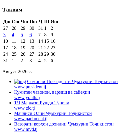
Тақвим
Дш
Сш
Чш
Пш
Ҷ
Ш
Яш
27
28
29
30
31
1
2
3
4
5
6
7
8
9
10
11
12
13
14
15
16
17
18
19
20
21
22
23
24
25
26
27
28
29
30
31
1
2
3
4
5
6
Август 2026 c.
Cомонаи Президенти Ҷумҳурии Тоҷикистон
www.president.tj
Кумитаи ҷавонон, варзиш ва сайёҳии
www.youth.tj
ТҶ Маркази Рушди Туризм
www.tdc.tj
Маҷлиси Олии Ҷумҳурии Тоҷикистон
www.parlament.tj
Вазорати корҳои дохилии Ҷумҳурии Тоҷикистон
www.mvd.tj