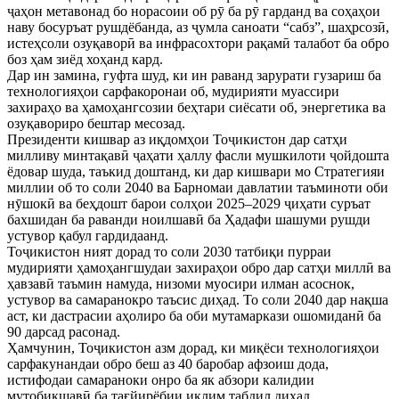
ҷаҳон метавонад бо норасоии об рӯ ба рӯ гарданд ва соҳаҳои
наву босуръат рушдёбанда, аз ҷумла саноати “сабз”, шаҳрсозӣ,
истеҳсоли озуқаворӣ ва инфрасохтори рақамӣ талабот ба обро
боз ҳам зиёд хоҳанд кард.
Дар ин замина, гуфта шуд, ки ин раванд зарурати гузариш ба
технологияҳои сарфакоронаи об, мудирияти муассири
захираҳо ва ҳамоҳангсозии беҳтари сиёсати об, энергетика ва
озуқавориро бештар месозад.
Президенти кишвар аз иқдомҳои Тоҷикистон дар сатҳи
милливу минтақавӣ ҷаҳати ҳаллу фасли мушкилоти ҷойдошта
ёдовар шуда, таъкид доштанд, ки дар кишвари мо Стратегияи
миллии об то соли 2040 ва Барномаи давлатии таъминоти оби
нӯшокӣ ва беҳдошт барои солҳои 2025–2029 ҷиҳати суръат
бахшидан ба раванди ноилшавӣ ба Ҳадафи шашуми рушди
устувор қабул гардидаанд.
Тоҷикистон ният дорад то соли 2030 татбиқи пурраи
мудирияти ҳамоҳангшудаи захираҳои обро дар сатҳи миллӣ ва
ҳавзавӣ таъмин намуда, низоми муосири илман асоснок,
устувор ва самаранокро таъсис диҳад. То соли 2040 дар нақша
аст, ки дастрасии аҳолиро ба оби мутамаркази ошомиданӣ ба
90 дарсад расонад.
Ҳамчунин, Тоҷикистон азм дорад, ки миқёси технологияҳои
сарфакунандаи обро беш аз 40 баробар афзоиш дода,
истифодаи самараноки онро ба як абзори калидии
мутобиқшавӣ ба тағйирёбии иқлим табдил диҳад.