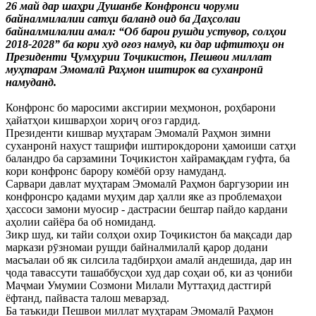
26 май дар шаҳри Душанбе Конфронси чоруми
байналмилалии сатҳи баланд оид ба Даҳсолаи
байналмилалии амал: “Об барои рушди устувор, солҳои
2018-2028” ба кори худ оғоз намуд, ки дар ифтитоҳи он
Президенти Ҷумҳурии Тоҷикистон, Пешвои миллат
муҳтарам Эмомалӣ Раҳмон иштирок ва суханронӣ
намуданд.
Конфронс бо маросими аксгирии меҳмонон, роҳбарони
ҳайатҳои кишварҳои хориҷ оғоз гардид.
Президенти кишвар муҳтарам Эмомалӣ Раҳмон зимни
суханронӣ нахуст ташрифи иштирокдорони ҳамоиши сатҳи
баландро ба сарзамини Тоҷикистон хайрамақдам гуфта, ба
кори конфронс барору комёбӣ орзу намуданд.
Сарвари давлат муҳтарам Эмомалӣ Раҳмон баргузории ин
конфронсро қадами муҳим дар ҳалли яке аз проблемаҳои
ҳассоси замони муосир - дастрасии бештар пайдо кардани
аҳолии сайёра ба об номиданд.
Зикр шуд, ки тайи солҳои охир Тоҷикистон ба мақсади дар
маркази рӯзномаи рушди байналмилалӣ қарор додани
масъалаи об як силсила тадбирҳои амалӣ андешида, дар ин
ҷода тавассути ташаббусҳои худ дар соҳаи об, ки аз ҷониби
Маҷмаи Умумии Созмони Милали Муттаҳид дастгирӣ
ёфтанд, пайваста талош меварзад.
Ба таъкиди Пешвои миллат муҳтарам Эмомалӣ Раҳмон