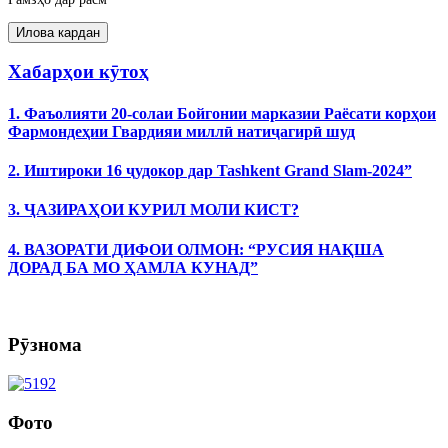
Хабарҳои кӯтоҳ
1. Фаъолияти 20-солаи Бойгонии марказии Раёсати корҳои
Фармондеҳии Гвардияи миллӣ натиҷагирӣ шуд
2. Иштироки 16 ҷудокор дар Tashkent Grand Slam-2024”
3. ҶАЗИРАҲОИ КУРИЛ МОЛИ КИСТ?
4. ВАЗОРАТИ ДИФОИ ОЛМОН: “РУСИЯ НАҚША
ДОРАД БА МО ҲАМЛА КУНАД”
Рӯзнома
Фото