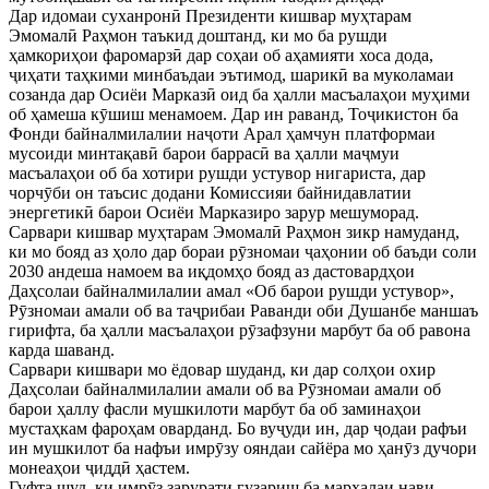
Дар идомаи суханронӣ Президенти кишвар муҳтарам
Эмомалӣ Раҳмон таъкид доштанд, ки мо ба рушди
ҳамкориҳои фаромарзӣ дар соҳаи об аҳамияти хоса дода,
ҷиҳати таҳкими минбаъдаи эътимод, шарикӣ ва муколамаи
созанда дар Осиёи Марказӣ оид ба ҳалли масъалаҳои муҳими
об ҳамеша кӯшиш менамоем. Дар ин раванд, Тоҷикистон ба
Фонди байналмилалии наҷоти Арал ҳамчун платформаи
мусоиди минтақавӣ барои баррасӣ ва ҳалли маҷмуи
масъалаҳои об ба хотири рушди устувор нигариста, дар
чорчӯби он таъсис додани Комиссияи байнидавлатии
энергетикӣ барои Осиёи Марказиро зарур мешуморад.
Сарвари кишвар муҳтарам Эмомалӣ Раҳмон зикр намуданд,
ки мо бояд аз ҳоло дар бораи рӯзномаи ҷаҳонии об баъди соли
2030 андеша намоем ва иқдомҳо бояд аз дастовардҳои
Даҳсолаи байналмилалии амал «Об барои рушди устувор»,
Рӯзномаи амали об ва таҷрибаи Раванди оби Душанбе маншаъ
гирифта, ба ҳалли масъалаҳои рӯзафзуни марбут ба об равона
карда шаванд.
Сарвари кишвари мо ёдовар шуданд, ки дар солҳои охир
Даҳсолаи байналмилалии амали об ва Рӯзномаи амали об
барои ҳаллу фасли мушкилоти марбут ба об заминаҳои
мустаҳкам фароҳам оварданд. Бо вуҷуди ин, дар ҷодаи рафъи
ин мушкилот ба нафъи имрӯзу ояндаи сайёра мо ҳанӯз дучори
монеаҳои ҷиддӣ ҳастем.
Гуфта шуд, ки имрӯз зарурати гузариш ба марҳалаи нави