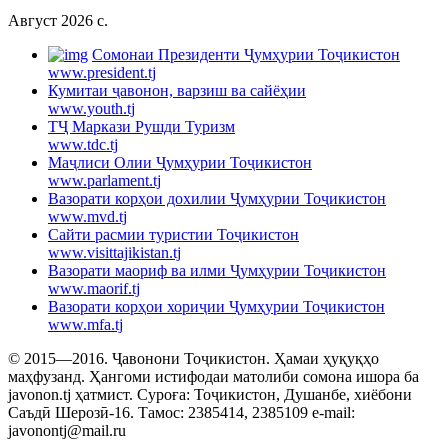
Август 2026 c.
Cомонаи Президенти Ҷумҳурии Тоҷикистон
www.president.tj
Кумитаи ҷавонон, варзиш ва сайёҳии
www.youth.tj
ТҶ Маркази Рушди Туризм
www.tdc.tj
Маҷлиси Олии Ҷумҳурии Тоҷикистон
www.parlament.tj
Вазорати корҳои дохилии Ҷумҳурии Тоҷикистон
www.mvd.tj
Сайти расмии туристии Тоҷикистон
www.visittajikistan.tj
Вазорати маориф ва илми Ҷумҳурии Тоҷикистон
www.maorif.tj
Вазорати корҳои хориҷии Ҷумҳурии Тоҷикистон
www.mfa.tj
© 2015—2016. Ҷавонони Тоҷикистон. Ҳамаи ҳуқуқҳо
маҳфузанд. Ҳангоми истифодаи матолиби сомона ишора ба
javonon.tj ҳатмист. Суроға: Тоҷикистон, Душанбе, хиёбони
Саъдӣ Шерозӣ-16. Тамос: 2385414, 2385109 e-mail:
javonontj@mail.ru