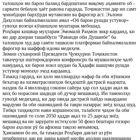
талошҳои мо барои баланд бардоштани мақому аҳамияти об -
сарвати бебаҳои ҳаёт равона гардида, Тоҷикистон дар ин самт
ҷонибдори бархӯрди мутавозин ва фарогир аст. Эълони
Даҳсолаи байналмилалии амал «Об барои рушди устувор»
гувоҳи возеҳи кӯшишҳои муштарак мебошад.
Роҳбари кишвар муҳтарам Эмомалӣ Раҳмон зикр карданд, ки
мо дар доираи ташаббуси “Раванди оби Душанбе” ба
талошҳои худ дар самти ташкили платформаи байналмилалии
фарогир ва шаффоф идома медиҳем.
Зимни суханронӣ Президенти Ҷумҳурии Тоҷикистон
таваҷҷуҳи иштирокдорони конфронсро ба мушкилиҳое ҷалб
намуданд, ки барои ноил шудан ба Ҳадафи шашуми рушди
устувор монеаҳо эҷод кардаанд.
Таъкид гардид, ки ҳоло миллиардҳо нафар ба оби нӯшокии
бехатар ва хизматрасониҳои беҳдоштӣ дастрасӣ надошта,
наздик ба 4 миллиард сокини сайера ҳар сол ҳадди ақал як
моҳ бо норасоии шадиди об дучор мешаванд. Ин тамоюлҳо
гувоҳӣ медиҳанд, ки дар оянда дастрасӣ пайдо накардани
мардуми ба оби ошомиданӣ ба таври назаррас зиёд хоҳад шуд.
Тибқи таҳқиқоти нави коршиносон, талаботи ҷаҳон ба оби
ошомиданӣ то соли 2050 ҳадди ақал то 25 дарсад зиёд
мешавад ва ин зарурати истеҳсоли 50 фоиз бештари ғизоро
барои аҳолии рӯ ба афзоиш тақозо менамояд.
Ҳамзамон бо ин, ба таъкиди Роҳбари давлат аз рӯи
пешбиниҳо дар ин давра қариб нисфи аҳолии шаҳрнишини