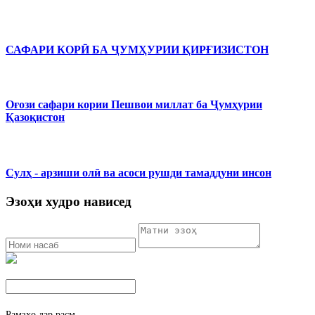
САФАРИ КОРӢ БА ҶУМҲУРИИ ҚИРҒИЗИСТОН
Оғози сафари кории Пешвои миллат ба Ҷумҳурии
Қазоқистон
Сулҳ - арзиши олӣ ва асоси рушди тамаддуни инсон
Эзоҳи худро нависед
Рамзҳо дар расм