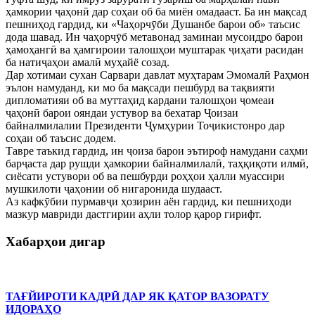
ҳамкории ҷаҳонӣ дар соҳаи об ба миён омадааст. Ба ин мақсад
пешниҳод гардид, ки «Чаҳорчӯби Душанбе барои об» таъсис
дода шавад. Ин чаҳорчӯб метавонад заминаи мусоидро барои
ҳамоҳангӣ ва ҳамгироии талошҳои муштарак ҷиҳати расидан
ба натиҷаҳои амалӣ муҳайё созад.
Дар хотимаи сухан Сарвари давлат муҳтарам Эмомалӣ Раҳмон
эълон намуданд, ки мо ба мақсади пешбурд ва тақвияти
дипломатияи об ва муттаҳид кардани талошҳои ҷомеаи
ҷаҳонӣ барои ояндаи устувор ва бехатар Ҷоизаи
байналмилалии Президенти Ҷумҳурии Тоҷикистонро дар
соҳаи об таъсис додем.
Тавре таъкид гардид, ин ҷоиза барои эътироф намудани саҳми
барҷаста дар рушди ҳамкории байналмилалӣ, таҳқиқоти илмӣ,
сиёсати устувори об ва пешбурди роҳҳои ҳалли муассири
мушкилоти ҷаҳонии об нигаронида шудааст.
Аз кафкӯбии пурмавҷи ҳозирин аён гардид, ки пешниҳоди
мазкур мавриди дастгирии аҳли толор қарор гирифт.
Хабарҳои дигар
ТАҒЙИРОТИ КАДРӢ ДАР ЯК ҚАТОР ВАЗОРАТУ
ИДОРАҲО