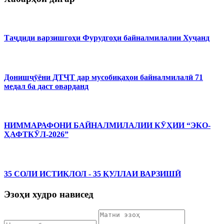
Таҷдиди варзишгоҳи Фурудгоҳи байналмилалии Хуҷанд
Донишҷӯёни ДТҶТ дар мусобиқаҳои байналмилалӣ 71
медал ба даст оварданд
НИММАРАФОНИ БАЙНАЛМИЛАЛИИ КӮҲИИ “ЭКО-
ҲАФТКӮЛ-2026”
35 СОЛИ ИСТИҚЛОЛ - 35 ҚУЛЛАИ ВАРЗИШӢ
Эзоҳи худро нависед