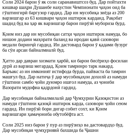
Соли 2024 барои ӯ як соли саранавиштсоз буд. Дар пойтахти
кишвар шаҳри Душанбе нахустин Чемпионати ҷаҳон оид ба
гӯштингирӣ баргузор гардид. Дар ин мусобиқа зиёда аз 200
варзишгар аз 63 кишвари ҷаҳон иштирок карданд. Рақобат
шадид буд ва ҳар як варзишгар барои пирӯзӣ мубориза бурд.
Қоим низ дар ин мусобиқаи сатҳи ҷаҳон иштирок намуда, бо
нишон додани маҳорати баланд ва иродаи қавӣ сазовори
медали биринҷӣ гардид. Ин дастовард барои ӯ қадами бузург
ба сӯи арсаи байналмиалӣ буд.
Ҳатто дар давраи хизмати ҳарбӣ, ки барои бисёриҳо фосилаи
дурӣ аз варзиш мегардад, Қоим тамринро тарк накард.
Баръакс аз ин имконият истифода бурда, пайваста ба тамрин
машғул буд. Дар натиҷа ӯ дар мусобиқаҳои дохилӣ аз намуди
гӯштини самбо ҷойи дуюмро ишғол намуда, аз ҷониби
Вазорати мудофиа қадрдонӣ гардид.
Дар мусобиқаи байналмилалӣ дар Ҷумҳурии Қазоқистон аз
намуди гӯштини қазоқӣ иштирок карда, сазовори ҷойи сеюм
гардид. Ин пирӯзӣ бори дигар собит сохт, ки Қоим
варзишгари ҳамаҷониба обутобёфта аст.
Соли 2025 низ барои ӯ пур аз пирӯзиҳо ва дастовардҳо буд.
Дар мусобиқаи ҷумҳуриявӣ бахшида ба Ҷашни