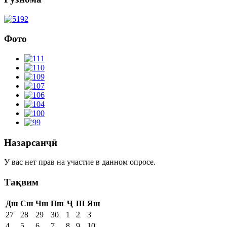
Фото
Назарсанҷӣ
У вас нет прав на участие в данном опросе.
Тақвим
Дш
Сш
Чш
Пш
Ҷ
Ш
Яш
27
28
29
30
1
2
3
4
5
6
7
8
9
10