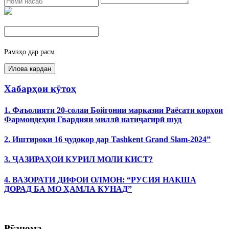
Рамзҳо дар расм
Хабарҳои кӯтоҳ
1. Фаъолияти 20-солаи Бойгонии марказии Раёсати корҳои
Фармондеҳии Гвардияи миллӣ натиҷагирӣ шуд
2. Иштироки 16 ҷудокор дар Tashkent Grand Slam-2024”
3. ҶАЗИРАҲОИ КУРИЛ МОЛИ КИСТ?
4. ВАЗОРАТИ ДИФОИ ОЛМОН: “РУСИЯ НАҚША
ДОРАД БА МО ҲАМЛА КУНАД”
Рӯзнома