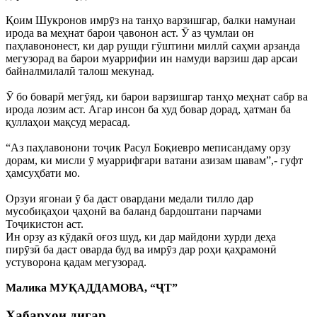
Қоим Шукронов имрӯз на танҳо варзишгар, балки намунаи
ирода ва меҳнат барои ҷавонон аст. Ӯ аз ҷумлаи он
паҳлавононест, ки дар рушди гӯштини миллӣ саҳми арзанда
мегузорад ва барои муаррифии ин намуди варзиш дар арсаи
байналмилалӣ талош мекунад.
Ӯ бо боварӣ мегӯяд, ки барои варзишгар танҳо меҳнат сабр ва
ирода лозим аст. Агар инсон ба худ бовар дорад, ҳатман ба
қуллаҳои мақсуд мерасад.
“Аз паҳлавонони тоҷик Расул Боқиевро меписандаму орзу
дорам, ки мисли ӯ муаррифгари ватани азизам шавам”,- гуфт
ҳамсуҳбати мо.
Орзуи ягонаи ӯ ба даст овардани медали тилло дар
мусобиқаҳои ҷаҳонӣ ва баланд бардоштани парчами
Тоҷикистон аст.
Ин орзу аз кӯдакӣ оғоз шуд, ки дар майдони хурди деҳа
пирӯзӣ ба даст оварда буд ва имрӯз дар роҳи қаҳрамонӣ
устуворона қадам мегузорад.
Малика МУҚАДДАМОВА, “ҶТ”
Хабарҳои дигар