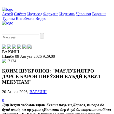
Асосӣ
Сиёсат
Иқтисод
Фарҳанг
Иҷтимоъ
Ҷавонон
Варзиш
Туризм
Китобхона
Видео
ВАРЗИШ
Шанбе
08 Август 2026
9:29:01
ҚОИМ ШУКРОНОВ: "МАҒЛУБИЯТРО
ДАРСЕ БАРОИ ПИРӮЗИИ БАЪДӢ ҚАБУЛ
МЕКУНАМ"
20 Апрел 2026,
ВАРЗИШ
0
Дар деҳаи зебоманзараи Ёгети ноҳияи Дарвоз, писаре ба
дунё омад, ки орзуҳои кӯдакиаш дер ё зуд ба воқеият табдил