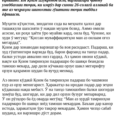
ёфтаанд. Ин Қоим Шукронов аст, варзишгари ҷавону
умедбахши тоҷик, ки имрӯз дар синни 26-солагӣ аллакай ба
яке аз чеҳраҳои шинохтаи гӯштини тоҷик табдил
ёфтааст.
Муҳити кӯҳистон, зиндагии сода ва меҳнати ҳалол дар
ташаккули шахсияти ӯ нақши муҳим бозид. Аммо омили
асосие, ки роҳи ҳаёти ӯро муайян кард, оила буд. Чуноне, ки
худи ӯ мегуяд: “Қиссаи муваффақиятҳои ман аз оилаам оғоз
мегардад”.
Қоим дар хонаводаи варзишгар ба воя расидааст. Падараш, ки
худ гӯштингири варзида буд, барои фарзанд на танҳо падар,
балки устоди аввалин низ гардид. Аз ҳамон овони кӯдакӣ,
вақте ки Қоим тамринҳои падарашро бо шавқи беандоза
тамошо мекард, дар дили кӯчакаш орзуе шакл мегирифту
орзуи қаҳрамон шудан ба вуҷуд меомад.
Аз овони кӯдакӣ Қоим ба тамринҳои падараш бо чашмони
пур аз орзу менигарист. Ҳаракатҳо ва иродаи падар дар зеҳни
кӯдакиаш нақш мебаст. Ӯ на танҳо тамошобин балки шогирди
хомӯш буд, шогирде, ки дар дил орзуи бузург мепарварид.
Ӯ он рӯзҳоро ба ёд оварда мегӯяд: “Ман аз хурдӣ тамринҳои
падармаро бо шавқи зиёд тамошо мекардам. Баъзан дар канор
истода, ҳаракатҳои ӯро такрор мекардам. Ҳамин чизҳо сабаб
шуданд, ки варзишро дӯст дорам.