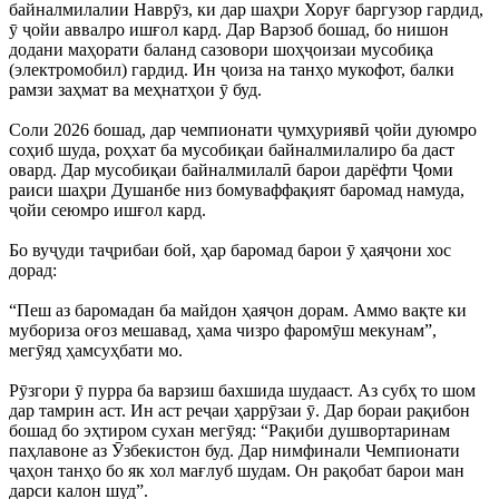
байналмилалии Наврӯз, ки дар шаҳри Хоруғ баргузор гардид,
ӯ ҷойи аввалро ишғол кард. Дар Варзоб бошад, бо нишон
додани маҳорати баланд сазовори шоҳҷоизаи мусобиқа
(электромобил) гардид. Ин ҷоиза на танҳо мукофот, балки
рамзи заҳмат ва меҳнатҳои ӯ буд.
Соли 2026 бошад, дар чемпионати ҷумҳуриявӣ ҷойи дуюмро
соҳиб шуда, роҳхат ба мусобиқаи байналмилалиро ба даст
овард. Дар мусобиқаи байналмилалӣ барои дарёфти Ҷоми
раиси шаҳри Душанбе низ бомуваффақият баромад намуда,
ҷойи сеюмро ишғол кард.
Бо вуҷуди таҷрибаи бой, ҳар баромад барои ӯ ҳаяҷони хос
дорад:
“Пеш аз баромадан ба майдон ҳаяҷон дорам. Аммо вақте ки
мубориза оғоз мешавад, ҳама чизро фаромӯш мекунам”,
мегӯяд ҳамсуҳбати мо.
Рӯзгори ӯ пурра ба варзиш бахшида шудааст. Аз субҳ то шом
дар тамрин аст. Ин аст реҷаи ҳаррӯзаи ӯ. Дар бораи рақибон
бошад бо эҳтиром сухан мегӯяд: “Рақиби душвортаринам
паҳлавоне аз Ӯзбекистон буд. Дар нимфинали Чемпионати
ҷаҳон танҳо бо як хол мағлуб шудам. Он рақобат барои ман
дарси калон шуд”.