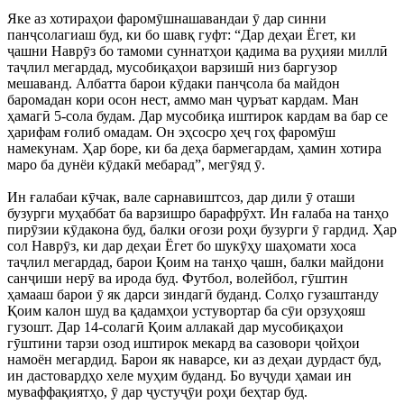
Яке аз хотираҳои фаромӯшнашавандаи ӯ дар синни
панҷсолагиаш буд, ки бо шавқ гуфт: “Дар деҳаи Ёгет, ки
ҷашни Наврӯз бо тамоми суннатҳои қадима ва руҳияи миллӣ
таҷлил мегардад, мусобиқаҳои варзишӣ низ баргузор
мешаванд. Албатта барои кӯдаки панҷсола ба майдон
баромадан кори осон нест, аммо ман ҷуръат кардам. Ман
ҳамагӣ 5-сола будам. Дар мусобиқа иштирок кардам ва бар се
ҳарифам ғолиб омадам. Он эҳсосро ҳеҷ гоҳ фаромӯш
намекунам. Ҳар боре, ки ба деҳа бармегардам, ҳамин хотира
маро ба дунёи кӯдакӣ мебарад”, мегӯяд ӯ.
Ин ғалабаи кӯчак, вале сарнавиштсоз, дар дили ӯ оташи
бузурги муҳаббат ба варзишро барафрӯхт. Ин ғалаба на танҳо
пирӯзии кӯдакона буд, балки оғози роҳи бузурги ӯ гардид. Ҳар
сол Наврӯз, ки дар деҳаи Ёгет бо шукӯҳу шаҳомати хоса
таҷлил мегардад, барои Қоим на танҳо ҷашн, балки майдони
санҷиши нерӯ ва ирода буд. Футбол, волейбол, гӯштин
ҳамааш барои ӯ як дарси зиндагӣ буданд. Солҳо гузаштанду
Қоим калон шуд ва қадамҳои устувортар ба сӯи орзуҳояш
гузошт. Дар 14-солагӣ Қоим аллакай дар мусобиқаҳои
гӯштини тарзи озод иштирок мекард ва сазовори ҷойҳои
намоён мегардид. Барои як наварсе, ки аз деҳаи дурдаст буд,
ин дастовардҳо хеле муҳим буданд. Бо вуҷуди ҳамаи ин
муваффақиятҳо, ӯ дар ҷустуҷӯи роҳи беҳтар буд.