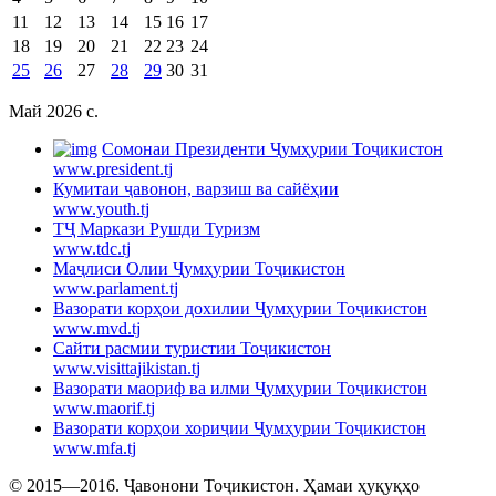
11
12
13
14
15
16
17
18
19
20
21
22
23
24
25
26
27
28
29
30
31
Май 2026 c.
Cомонаи Президенти Ҷумҳурии Тоҷикистон
www.president.tj
Кумитаи ҷавонон, варзиш ва сайёҳии
www.youth.tj
ТҶ Маркази Рушди Туризм
www.tdc.tj
Маҷлиси Олии Ҷумҳурии Тоҷикистон
www.parlament.tj
Вазорати корҳои дохилии Ҷумҳурии Тоҷикистон
www.mvd.tj
Сайти расмии туристии Тоҷикистон
www.visittajikistan.tj
Вазорати маориф ва илми Ҷумҳурии Тоҷикистон
www.maorif.tj
Вазорати корҳои хориҷии Ҷумҳурии Тоҷикистон
www.mfa.tj
© 2015—2016. Ҷавонони Тоҷикистон. Ҳамаи ҳуқуқҳо