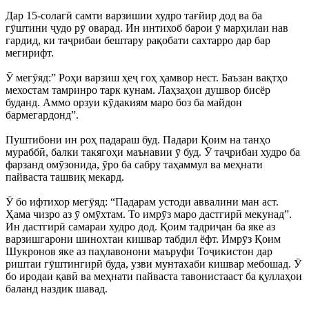
Дар 15-солагӣ самти варзишии худро тағйир дод ва ба
гӯштини ҷудо рӯ оварад. Ин интихоб барои ӯ марҳилаи нав
гардид, ки таҷрибаи бештару рақобати сахтарро дар бар
мегирифт.
Ӯ мегӯяд:” Роҳи варзиш ҳеҷ гоҳ ҳамвор нест. Баъзан вақтҳо
мехостам тамринро тарк кунам. Лаҳзаҳои душвор бисёр
буданд. Аммо орзуи кӯдакиям маро боз ба майдон
бармегардонд”.
Пуштибони ин роҳ падараш буд. Падари Қоим на танҳо
мураббӣ, балки такягоҳи маънавии ӯ буд. Ӯ таҷрибаи худро ба
фарзанд омӯзонида, ӯро ба сабру таҳаммул ва меҳнати
пайваста ташвиқ мекард.
Ӯ бо ифтихор мегӯяд: “Падарам устоди аввалини ман аст.
Ҳама чизро аз ӯ омӯхтам. То имрӯз маро дастгирӣ мекунад”.
Ин дастгирӣ самараи худро дод. Қоим тадриҷан ба яке аз
варзишгарони шинохтаи кишвар табдил ёфт. Имрӯз Қоим
Шукронов яке аз паҳлавонони маъруфи Тоҷикистон дар
риштаи гӯштингирӣ буда, узви мунтахаби кишвар мебошад. Ӯ
бо иродаи қавӣ ва меҳнати пайваста тавонистааст ба қуллаҳои
баланд наздик шавад.