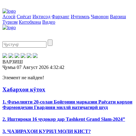
Асосӣ
Сиёсат
Иқтисод
Фарҳанг
Иҷтимоъ
Ҷавонон
Варзиш
Туризм
Китобхона
Видео
ВАРЗИШ
Ҷумъа
07 Август 2026
4:32:42
Элемент не найден!
Хабарҳои кӯтоҳ
1. Фаъолияти 20-солаи Бойгонии марказии Раёсати корҳои
Фармондеҳии Гвардияи миллӣ натиҷагирӣ шуд
2. Иштироки 16 ҷудокор дар Tashkent Grand Slam-2024”
3. ҶАЗИРАҲОИ КУРИЛ МОЛИ КИСТ?