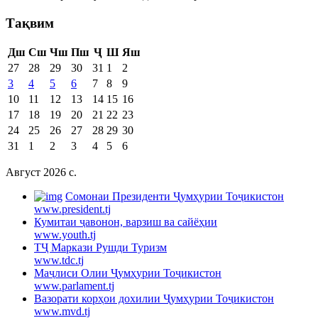
Тақвим
Дш
Сш
Чш
Пш
Ҷ
Ш
Яш
27
28
29
30
31
1
2
3
4
5
6
7
8
9
10
11
12
13
14
15
16
17
18
19
20
21
22
23
24
25
26
27
28
29
30
31
1
2
3
4
5
6
Август 2026 c.
Cомонаи Президенти Ҷумҳурии Тоҷикистон
www.president.tj
Кумитаи ҷавонон, варзиш ва сайёҳии
www.youth.tj
ТҶ Маркази Рушди Туризм
www.tdc.tj
Маҷлиси Олии Ҷумҳурии Тоҷикистон
www.parlament.tj
Вазорати корҳои дохилии Ҷумҳурии Тоҷикистон
www.mvd.tj