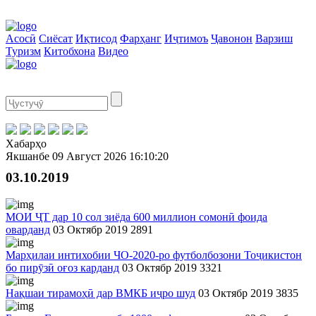
Асосӣ
Сиёсат
Иқтисод
Фарҳанг
Иҷтимоъ
Ҷавонон
Варзиш
Туризм
Китобхона
Видео
Хабарҳо
Якшанбе
09 Август 2026
16:10:20
03.10.2019
МОИ ҶТ дар 10 сол зиёда 600 миллион сомонӣ фоида
оварданд
03 Октябр 2019
2891
Марҳилаи интихобии ЧО-2020-ро футболбозони Тоҷикистон
бо пирӯзӣ оғоз карданд
03 Октябр 2019
3321
Нақшаи тирамоҳӣ дар ВМКБ иҷро шуд
03 Октябр 2019
3835