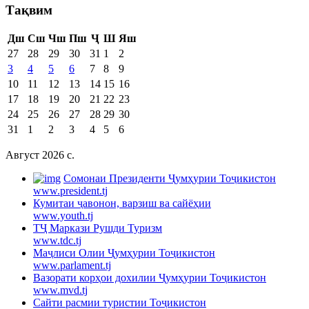
Тақвим
Дш
Сш
Чш
Пш
Ҷ
Ш
Яш
27
28
29
30
31
1
2
3
4
5
6
7
8
9
10
11
12
13
14
15
16
17
18
19
20
21
22
23
24
25
26
27
28
29
30
31
1
2
3
4
5
6
Август 2026 c.
Cомонаи Президенти Ҷумҳурии Тоҷикистон
www.president.tj
Кумитаи ҷавонон, варзиш ва сайёҳии
www.youth.tj
ТҶ Маркази Рушди Туризм
www.tdc.tj
Маҷлиси Олии Ҷумҳурии Тоҷикистон
www.parlament.tj
Вазорати корҳои дохилии Ҷумҳурии Тоҷикистон
www.mvd.tj
Сайти расмии туристии Тоҷикистон