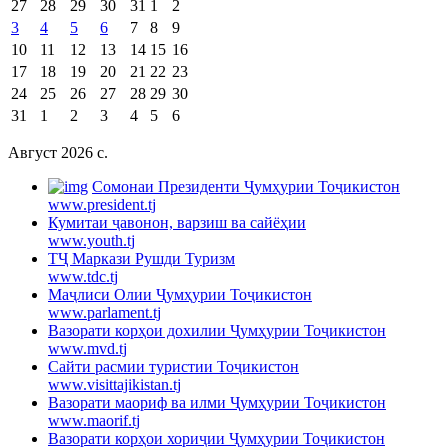
27
28
29
30
31
1
2
3
4
5
6
7
8
9
10
11
12
13
14
15
16
17
18
19
20
21
22
23
24
25
26
27
28
29
30
31
1
2
3
4
5
6
Август 2026 c.
Cомонаи Президенти Ҷумҳурии Тоҷикистон
www.president.tj
Кумитаи ҷавонон, варзиш ва сайёҳии
www.youth.tj
ТҶ Маркази Рушди Туризм
www.tdc.tj
Маҷлиси Олии Ҷумҳурии Тоҷикистон
www.parlament.tj
Вазорати корҳои дохилии Ҷумҳурии Тоҷикистон
www.mvd.tj
Сайти расмии туристии Тоҷикистон
www.visittajikistan.tj
Вазорати маориф ва илми Ҷумҳурии Тоҷикистон
www.maorif.tj
Вазорати корҳои хориҷии Ҷумҳурии Тоҷикистон