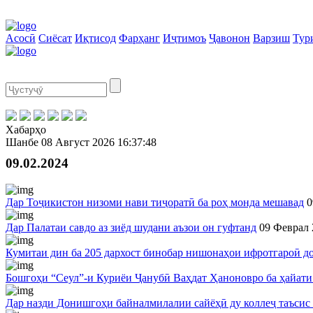
Асосӣ
Сиёсат
Иқтисод
Фарҳанг
Иҷтимоъ
Ҷавонон
Варзиш
Тур
Хабарҳо
Шанбе
08 Август 2026
16:37:49
09.02.2024
Дар Тоҷикистон низоми нави тиҷоратӣ ба роҳ монда мешавад
0
Дар Палатаи савдо аз зиёд шудани аъзои он гуфтанд
09 Феврал 
Кумитаи дин ба 205 дархост бинобар нишонаҳои ифротгароӣ д
Бошгоҳи “Сеул”-и Куриёи Ҷанубӣ Ваҳдат Ҳаноновро ба ҳайати 
Дар назди Донишгоҳи байналмилалии сайёҳӣ ду коллеҷ таъсис 