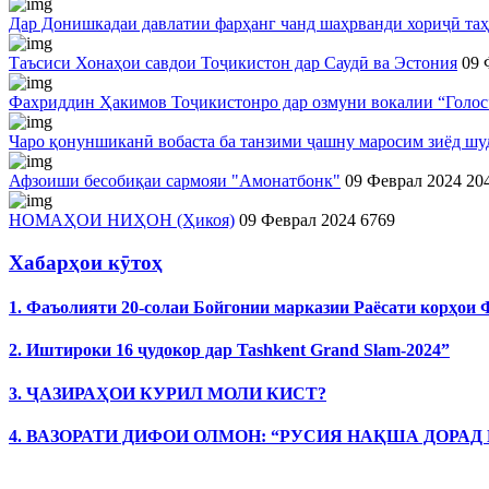
Дар Донишкадаи давлатии фарҳанг чанд шаҳрванди хориҷӣ таҳ
Таъсиси Хонаҳои савдои Тоҷикистон дар Саудӣ ва Эстония
09 
Фахриддин Ҳакимов Тоҷикистонро дар озмуни вокалии “Голос
Чаро қонуншиканӣ вобаста ба танзими ҷашну маросим зиёд шу
Афзоиши бесобиқаи сармояи "Амонатбонк"
09 Феврал 2024
20
НОМАҲОИ НИҲОН (Ҳикоя)
09 Феврал 2024
6769
Хабарҳои кӯтоҳ
1. Фаъолияти 20-солаи Бойгонии марказии Раёсати корҳои
2. Иштироки 16 ҷудокор дар Tashkent Grand Slam-2024”
3. ҶАЗИРАҲОИ КУРИЛ МОЛИ КИСТ?
4. ВАЗОРАТИ ДИФОИ ОЛМОН: “РУСИЯ НАҚША ДОРАД