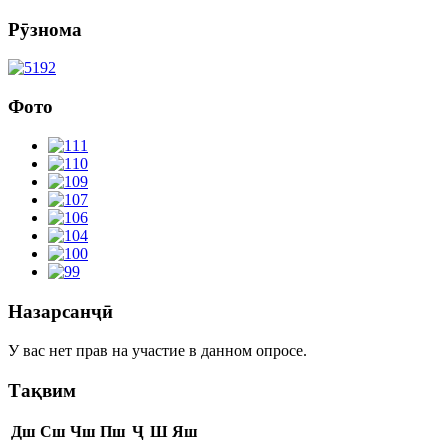
Рӯзнома
Фото
Назарсанҷӣ
У вас нет прав на участие в данном опросе.
Тақвим
Дш
Сш
Чш
Пш
Ҷ
Ш
Яш