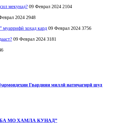
сил мекунад?
09 Феврал 2024
2104
Феврал 2024
2948
” муаррифӣ хоҳад кард
09 Феврал 2024
3756
дааст?
09 Феврал 2024
3181
46
 Фармондеҳии Гвардияи миллӣ натиҷагирӣ шуд
 БА МО ҲАМЛА КУНАД”