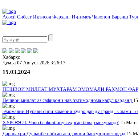
Асосӣ
Сиёсат
Иқтисод
Фарҳанг
Иҷтимоъ
Ҷавонон
Варзиш
Тур
Хабарҳо
Ҷумъа
07 Август 2026
3:26:17
15.03.2024
ПЕШВОИ МИЛЛАТ МУҲТАРАМ ЭМОМАЛӢ РАҲМОН ФАР
Пешвои миллат аз сафирони нав эътимоднома қабул карданд
15
Эмомалии Нуралӣ сири комёбии худро дар ду Гранд - Слами Т
ХУРОФОТ. Чаро ба фолбину сеҳргар бовар мекунанд?
15 Март
Дар шаҳри Душанбе пойгаи аспдавонӣ баргузор мегардад
15 М