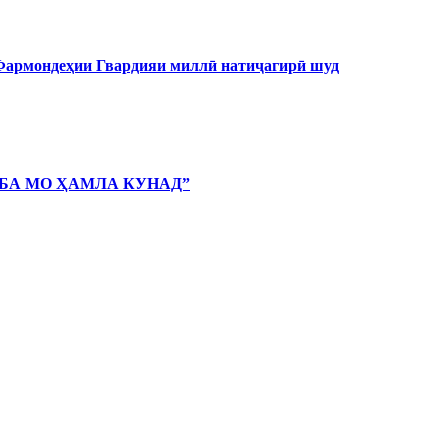
 Фармондеҳии Гвардияи миллӣ натиҷагирӣ шуд
 БА МО ҲАМЛА КУНАД”