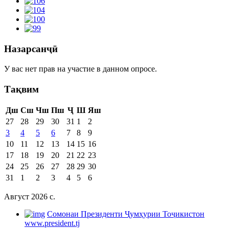
Назарсанҷӣ
У вас нет прав на участие в данном опросе.
Тақвим
Дш
Сш
Чш
Пш
Ҷ
Ш
Яш
27
28
29
30
31
1
2
3
4
5
6
7
8
9
10
11
12
13
14
15
16
17
18
19
20
21
22
23
24
25
26
27
28
29
30
31
1
2
3
4
5
6
Август 2026 c.
Cомонаи Президенти Ҷумҳурии Тоҷикистон
www.president.tj