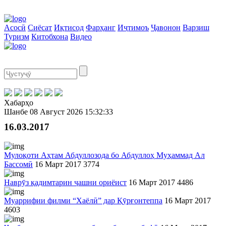
Асосӣ
Сиёсат
Иқтисод
Фарҳанг
Иҷтимоъ
Ҷавонон
Варзиш
Туризм
Китобхона
Видео
Хабарҳо
Шанбе
08 Август 2026
15:32:33
16.03.2017
Мулоқоти Аҳтам Абдуллозода бо Абдуллоҳ Муҳаммад Ал
Бассомӣ
16 Март 2017
3774
Наврӯз қадимтарин ҷашни ориёист
16 Март 2017
4486
Муаррифии филми “Хаёлӣ” дар Қӯрғонтеппа
16 Март 2017
4603