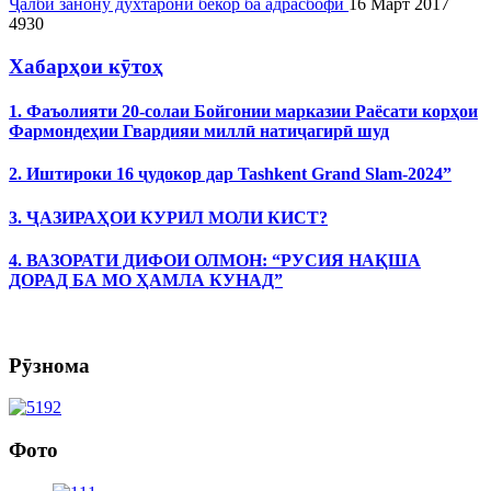
Ҷалби занону духтарони бекор ба адрасбофӣ
16 Март 2017
4930
Хабарҳои кӯтоҳ
1. Фаъолияти 20-солаи Бойгонии марказии Раёсати корҳои
Фармондеҳии Гвардияи миллӣ натиҷагирӣ шуд
2. Иштироки 16 ҷудокор дар Tashkent Grand Slam-2024”
3. ҶАЗИРАҲОИ КУРИЛ МОЛИ КИСТ?
4. ВАЗОРАТИ ДИФОИ ОЛМОН: “РУСИЯ НАҚША
ДОРАД БА МО ҲАМЛА КУНАД”
Рӯзнома
Фото