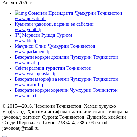
Август 2026 c.
Cомонаи Президенти Ҷумҳурии Тоҷикистон
www.president.tj
Кумитаи ҷавонон, варзиш ва сайёҳии
www.youth.tj
ТҶ Маркази Рушди Туризм
www.tdc.tj
Маҷлиси Олии Ҷумҳурии Тоҷикистон
www.parlament.tj
Вазорати корҳои дохилии Ҷумҳурии Тоҷикистон
www.mvd.tj
Сайти расмии туристии Тоҷикистон
www.visittajikistan.tj
Вазорати маориф ва илми Ҷумҳурии Тоҷикистон
www.maorif.tj
Вазорати корҳои хориҷии Ҷумҳурии Тоҷикистон
www.mfa.tj
© 2015—2016. Ҷавонони Тоҷикистон. Ҳамаи ҳуқуқҳо
маҳфузанд. Ҳангоми истифодаи матолиби сомона ишора ба
javonon.tj ҳатмист. Суроға: Тоҷикистон, Душанбе, хиёбони
Саъдӣ Шерозӣ-16. Тамос: 2385414, 2385109 e-mail:
javonontj@mail.ru