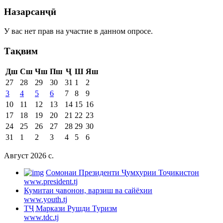
Назарсанҷӣ
У вас нет прав на участие в данном опросе.
Тақвим
Дш
Сш
Чш
Пш
Ҷ
Ш
Яш
27
28
29
30
31
1
2
3
4
5
6
7
8
9
10
11
12
13
14
15
16
17
18
19
20
21
22
23
24
25
26
27
28
29
30
31
1
2
3
4
5
6
Август 2026 c.
Cомонаи Президенти Ҷумҳурии Тоҷикистон
www.president.tj
Кумитаи ҷавонон, варзиш ва сайёҳии
www.youth.tj
ТҶ Маркази Рушди Туризм
www.tdc.tj