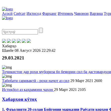
Асосӣ
Сиёсат
Иқтисод
Фарҳанг
Иҷтимоъ
Ҷавонон
Варзиш
Тур
Хабарҳо
Шанбе
08 Август 2026
22:29:42
29.03.2021
Тоҷикистон дар роҳи мубориза бо бемории сил ба дастовардҳо
Табобати саривақтӣ - роҳи наҷот аз сил
29 Март 2021
2600
Истиқбол аз қаҳрамони ҷаҳон
29 Март 2021
2105
Хабарҳои кӯтоҳ
1. Фаъолияти 20-солаи Бойгонии марказии Раёсати корҳои