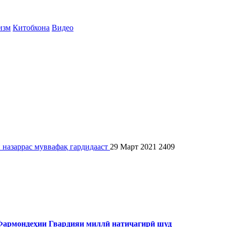
изм
Китобхона
Видео
и назаррас муввафақ гардидааст
29 Март 2021
2409
 Фармондеҳии Гвардияи миллӣ натиҷагирӣ шуд