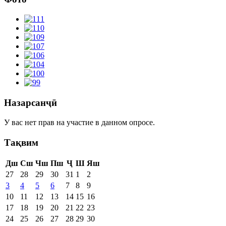
Назарсанҷӣ
У вас нет прав на участие в данном опросе.
Тақвим
Дш
Сш
Чш
Пш
Ҷ
Ш
Яш
27
28
29
30
31
1
2
3
4
5
6
7
8
9
10
11
12
13
14
15
16
17
18
19
20
21
22
23
24
25
26
27
28
29
30