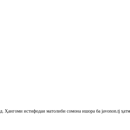
 Ҳангоми истифодаи матолиби сомона ишора ба javonon.tj ҳатм