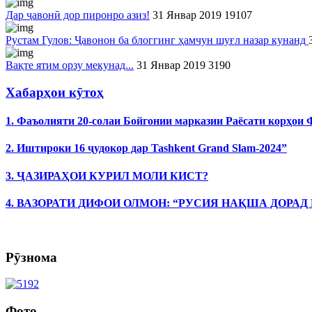
Дар ҷавонӣ дор пиронро азиз!
31 Январ 2019
19107
Рустам Гулов: Ҷавонон ба блоггинг ҳамчун шуғл назар кунанд
Вақте ятим орзу мекунад...
31 Январ 2019
3190
Хабарҳои кӯтоҳ
1. Фаъолияти 20-солаи Бойгонии марказии Раёсати корҳои
2. Иштироки 16 ҷудокор дар Tashkent Grand Slam-2024”
3. ҶАЗИРАҲОИ КУРИЛ МОЛИ КИСТ?
4. ВАЗОРАТИ ДИФОИ ОЛМОН: “РУСИЯ НАҚША ДОРАД
Рӯзнома
Фото