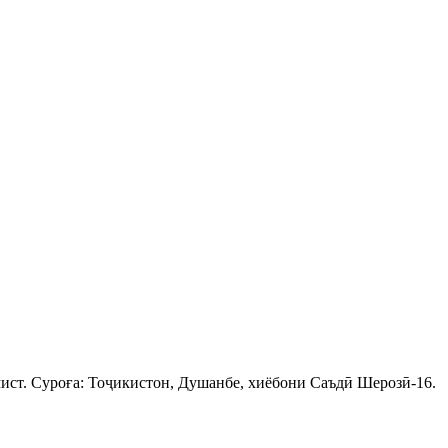
ист. Суроға: Тоҷикистон, Душанбе, хиёбони Саъдӣ Шерозӣ-16.