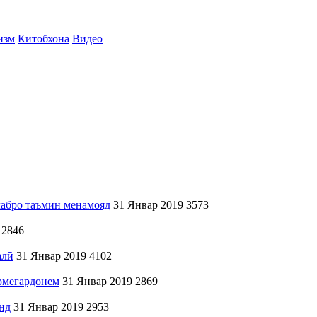
изм
Китобхона
Видео
абро таъмин менамояд
31 Январ 2019
3573
2846
алӣ
31 Январ 2019
4102
армегардонем
31 Январ 2019
2869
нд
31 Январ 2019
2953