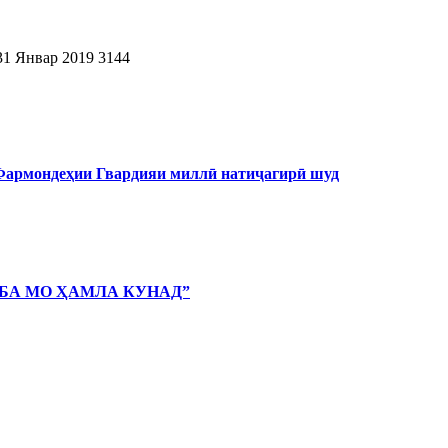
31 Январ 2019
3144
 Фармондеҳии Гвардияи миллӣ натиҷагирӣ шуд
 БА МО ҲАМЛА КУНАД”