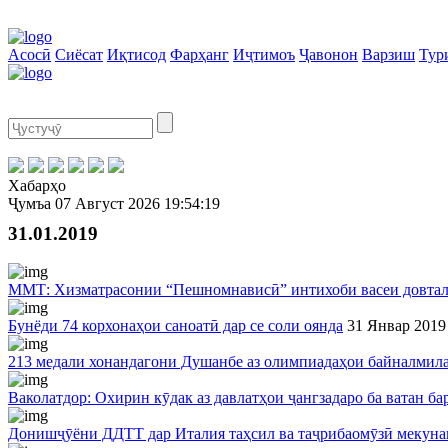
Асосӣ
Сиёсат
Иқтисод
Фарҳанг
Иҷтимоъ
Ҷавонон
Варзиш
Тур
Хабарҳо
Ҷумъа
07 Август 2026
19:54:20
31.01.2019
ММТ: Хизматрасонии “Пешномнависӣ” интихоби васеи довтал
Бунёди 74 корхонаҳои саноатӣ дар се соли оянда
31 Январ 2019
213 медали хонандагони Душанбе аз олимпиадаҳои байналмил
Ваколатдор: Охирин кӯдак аз давлатҳои ҷангзадаро ба ватан б
Донишҷӯёни ДДТТ дар Италия таҳсил ва таҷрибаомӯзӣ мекуна