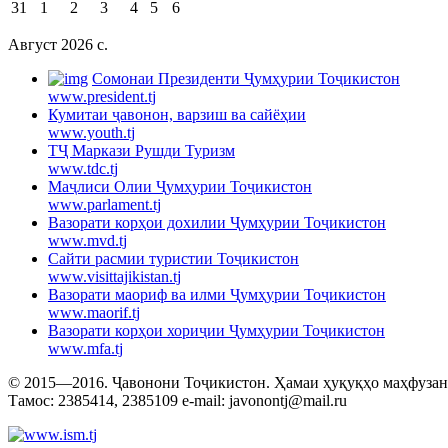
31
1
2
3
4
5
6
Август 2026 c.
Cомонаи Президенти Ҷумҳурии Тоҷикистон
www.president.tj
Кумитаи ҷавонон, варзиш ва сайёҳии
www.youth.tj
ТҶ Маркази Рушди Туризм
www.tdc.tj
Маҷлиси Олии Ҷумҳурии Тоҷикистон
www.parlament.tj
Вазорати корҳои дохилии Ҷумҳурии Тоҷикистон
www.mvd.tj
Сайти расмии туристии Тоҷикистон
www.visittajikistan.tj
Вазорати маориф ва илми Ҷумҳурии Тоҷикистон
www.maorif.tj
Вазорати корҳои хориҷии Ҷумҳурии Тоҷикистон
www.mfa.tj
© 2015—2016. Ҷавонони Тоҷикистон. Ҳамаи ҳуқуқҳо маҳфузанд.
Тамос: 2385414, 2385109 e-mail: javonontj@mail.ru