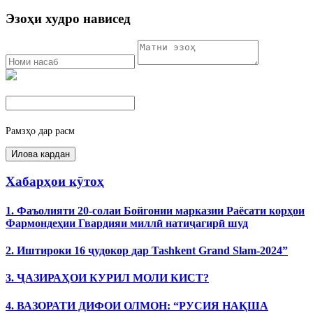
Эзоҳи худро нависед
Рамзҳо дар расм
Хабарҳои кӯтоҳ
1. Фаъолияти 20-солаи Бойгонии марказии Раёсати корҳои
Фармондеҳии Гвардияи миллӣ натиҷагирӣ шуд
2. Иштироки 16 ҷудокор дар Tashkent Grand Slam-2024”
3. ҶАЗИРАҲОИ КУРИЛ МОЛИ КИСТ?
4. ВАЗОРАТИ ДИФОИ ОЛМОН: “РУСИЯ НАҚША