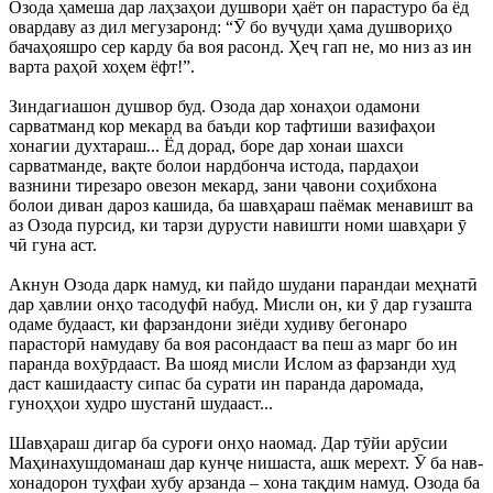
Озода ҳамеша дар лаҳзаҳои душвори ҳаёт он парастуро ба ёд
овардаву аз дил мегузаронд: “Ӯ бо вуҷуди ҳама душвориҳо
бачаҳояшро сер карду ба воя расонд. Ҳеҷ гап не, мо низ аз ин
варта раҳоӣ хоҳем ёфт!”.
Зиндагиашон душвор буд. Озода дар хонаҳои одамони
сарватманд кор мекард ва баъди кор тафтиши вазифаҳои
хонагии духтараш... Ёд дорад, боре дар хонаи шахси
сарватманде, вақте болои нардбонча истода, пардаҳои
вазнини тирезаро овезон мекард, зани ҷавони соҳибхона
болои диван дароз кашида, ба шавҳараш паёмак менавишт ва
аз Озода пурсид, ки тарзи дурусти навишти номи шавҳари ӯ
чӣ гуна аст.
Акнун Озода дарк намуд, ки пайдо шудани парандаи меҳнатӣ
дар ҳавлии онҳо тасодуфӣ набуд. Мисли он, ки ӯ дар гузашта
одаме будааст, ки фарзандони зиёди худиву бегонаро
парасторӣ намудаву ба воя расондааст ва пеш аз марг бо ин
паранда вохӯрдааст. Ва шояд мисли Ислом аз фарзанди худ
даст кашидаасту сипас ба сурати ин паранда даромада,
гуноҳҳои худро шустанӣ шудааст...
Шавҳараш дигар ба суроғи онҳо наомад. Дар тӯйи арӯсии
Маҳинахушдоманаш дар кунҷе нишаста, ашк мерехт. Ӯ ба нав-
хонадорон туҳфаи хубу арзанда – хона тақдим намуд. Озода ба