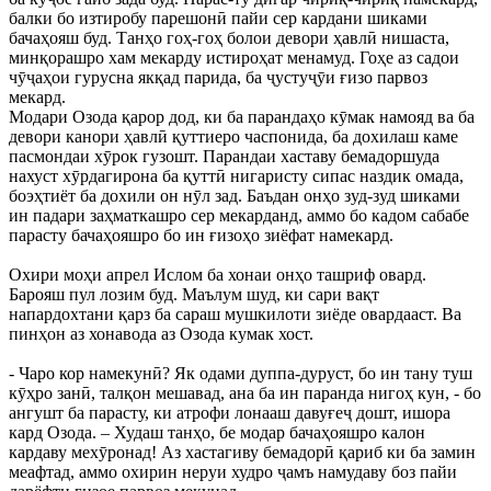
балки бо изтиробу парешонӣ пайи сер кардани шиками
бачаҳояш буд. Танҳо гоҳ-гоҳ болои девори ҳавлӣ нишаста,
минқорашро хам мекарду истироҳат менамуд. Гоҳе аз садои
чӯҷаҳои гурусна якқад парида, ба ҷустуҷӯи ғизо парвоз
мекард.
Модари Озода қарор дод, ки ба парандаҳо кӯмак намояд ва ба
девори канори ҳавлӣ қуттиеро часпонида, ба дохилаш каме
пасмондаи хӯрок гузошт. Парандаи хаставу бемадоршуда
нахуст хӯрдагирона ба қуттӣ нигаристу сипас наздик омада,
боэҳтиёт ба дохили он нӯл зад. Баъдан онҳо зуд-зуд шиками
ин падари заҳматкашро сер мекарданд, аммо бо кадом сабабе
парасту бачаҳояшро бо ин ғизоҳо зиёфат намекард.
Охири моҳи апрел Ислом ба хонаи онҳо ташриф овард.
Барояш пул лозим буд. Маълум шуд, ки сари вақт
напардохтани қарз ба сараш мушкилоти зиёде овардааст. Ва
пинҳон аз хонавода аз Озода кумак хост.
- Чаро кор намекунӣ? Як одами дуппа-дуруст, бо ин тану туш
кӯҳро занӣ, талқон мешавад, ана ба ин паранда нигоҳ кун, - бо
ангушт ба парасту, ки атрофи лонааш давуғеҷ дошт, ишора
кард Озода. – Худаш танҳо, бе модар бачаҳояшро калон
кардаву мехӯронад! Аз хастагиву бемадорӣ қариб ки ба замин
меафтад, аммо охирин неруи худро ҷамъ намудаву боз пайи