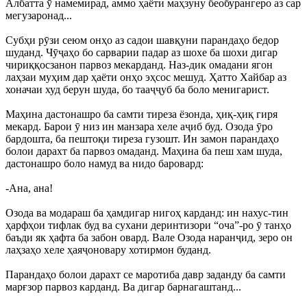
Албатта ӯ намемирад, аммо ҳаёти маҳзуну беобурангеро аз сар
мегузаронад...
Субҳи рӯзи сеюм онҳо аз садои шавқуни парандаҳо бедор
шуданд. Чӯҷаҳо бо сарварии падар аз шохе ба шохи дигар
чириққосзанон парвоз мекарданд. Наз-дик омадани ягон
лаҳзаи муҳим дар ҳаёти онҳо эҳсос мешуд. Ҳатто Хайбар аз
хоначаи худ берун шуда, бо тааҷҷуб ба боло менигарист.
Маҳина дастонашро ба самти тиреза ёзонда, ҳиқ-ҳиқ гиря
мекард. Барои ӯ низ ин манзара хеле аҷиб буд. Озода ӯро
бардошта, ба пештоқи тиреза гузошт. Ин замон парандаҳо
болои дарахт ба парвоз омаданд. Маҳина ба пеш хам шуда,
дастонашро боло намуд ва нидо баровард:
-Ана, ана!
Озода ва модараш ба ҳамдигар нигоҳ карданд: ин нахус-тин
ҳарфҳои тифлак буд ва сухани деринтизори “оча”-ро ӯ танҳо
баъди як ҳафта ба забон овард. Вале Озода наранҷид, зеро он
лаҳзаҳо хеле ҳаяҷоновару хотирмон буданд.
Парандаҳо болои дарахт се маротиба давр заданду ба самти
марғзор парвоз карданд. Ва дигар барнагаштанд...