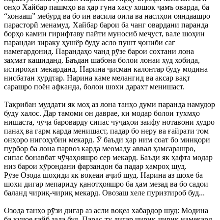
онҳо Хайбар пашмҳо ва ҳар гуна хасу хошок ҷамъ оварда, ба
“хонааш” мебурд ва бо ин васила оила ва наслҳои ояндаашро
парасторӣ менамуд. Хайбар барои ба чанг овардани паранда
борҳо камин гирифтаву пайти муносиб меҷуст, вале шоҳин
парандаи зираку ҳушёр буду асло пушт ҷониби саг
намегардонид. Парандаҳо чанд рӯзе барои сохтани лона
заҳмат кашиданд. Баъдан шабона болои лонаи худ хобида,
истироҳат мекарданд. Нарина ҷисман калонтар буду модина
нисбатан хурдтар. Нарина каме мелангид ва аксар вақт
сарашро поён афканда, болои шохи дарахт менишаст.
Тақрибан муддати як моҳ аз лона танҳо думи паранда намудор
буду халос. Дар тамоми он даврае, ки модар болои тухмҳо
нишаста, чӯҷа бароварду сипас чӯҷаҳои заифу нотавони худро
панаҳ ва гарм карда менишаст, падар бо неру ва ғайрати том
онҳоро нигоҳубин мекард. Ӯ баъди ҳар ним соат бо минқори
пурбор ба лона парвоз карда меомаду аввал ҳамсарашро,
сипас бонавбат чӯҷаҳояшро сер мекард. Баъди як ҳафта модар
низ барои хӯрондани фарзандон ба падар ҳамроҳ шуд.
Рӯзе Озода шоҳиди як воқеаи аҷиб шуд. Нарина аз шохе ба
шохи дигар мепариду қанотҳояшро ба ҳам мезад ва бо садои
баланд чириқ-чириқ мекард. Овозаш хеле пуризтироб буд...
Озода танҳо рӯзи дигар аз асли воқеа хабардор шуд: Модина
ба куҷое ғайб зада буд. Парас-ту дигар чириқ-чириқ намекард,