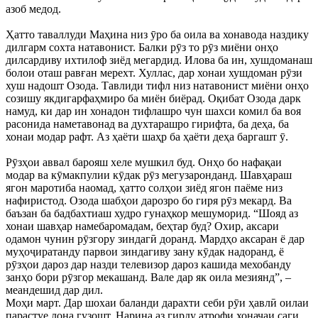
азоб медод.
Ҳатто таваллуди Маҳина низ ӯро ба оила ва хонавода наздику
дилгарм сохта натавонист. Балки рӯз то рӯз миёни онҳо
дилсардиву ихтилоф зиёд мегардид. Илова ба ин, хушдоманаш
болои оташ равған мерехт. Хуллас, дар хонаи хушдоман рӯзи
хуш надошт Озода. Тавлиди тифл низ натавонист миёни онҳо
созишу якдигарфаҳмиро ба миён биёрад. Оқибат Озода дарк
намуд, ки дар ин хонадон тифлашро чун шахси комил ба воя
расонида наметавонад ва духтарашро гирифта, ба деҳа, ба
хонаи модар рафт. Аз ҳаёти шаҳр ба ҳаёти деҳа баргашт ӯ.
Рӯзҳои аввал барояш хеле мушкил буд. Онҳо бо нафақаи
модар ва кӯмакпулии кӯдак рӯз мегузаронданд. Шавҳараш
ягон маротиба наомад, ҳатто солҳои зиёд ягон паёме низ
нафиристод. Озода шабҳои дарозро бо гиря рӯз мекард. Ва
баъзан ба бадбахтиаш худро гунаҳкор мешуморид. “Шояд аз
хонаи шавҳар намебаромадам, беҳтар буд? Охир, аксари
одамон чунин рӯзгору зиндагӣ доранд. Мардҳо аксаран ё дар
муҳоҷиратанду парвои зиндагиву зану кӯдак надоранд, ё
рӯзҳои дароз дар назди телевизор дароз кашида мехобанду
занҳо бори рӯзгор мекашанд. Вале дар як оила мезиянд”, –
меандешид дар дил.
Моҳи март. Дар шохаи баланди дарахти себи рӯи ҳавлӣ оилаи
парастуе лона гузошт. Нарина аз гирду атрофи хоначаи саги