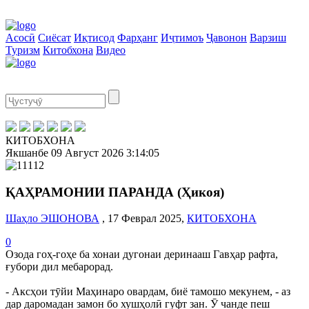
Асосӣ
Сиёсат
Иқтисод
Фарҳанг
Иҷтимоъ
Ҷавонон
Варзиш
Туризм
Китобхона
Видео
КИТОБХОНА
Якшанбе
09 Август 2026
3:14:05
ҚАҲРАМОНИИ ПАРАНДА (Ҳикоя)
Шаҳло ЭШОНОВА
, 17 Феврал 2025,
КИТОБХОНА
0
Озода гоҳ-гоҳе ба хонаи дугонаи деринааш Гавҳар рафта,
ғубори дил мебарорад.
- Аксҳои тӯйи Маҳинаро овардам, биё тамошо мекунем, - аз
дар даромадан замон бо хушҳолӣ гуфт зан. Ӯ чанде пеш