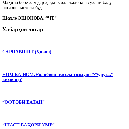
Маҳина боре ҳам дар ҳаққи модаркалонаш сухани баду
носазое нагуфта буд.
Шаҳло ЭШОНОВА,
“ҶТ”
Хабарҳои дигар
САРНАВИШТ (Ҳикоя)
НОМ БА НОМ. Ғолибони имсолаи озмуни “Фурӯғ...”
киҳоянд?
“ОФТОБИ ВАТАН”
“ШАСТ БАҲОРИ УМР”