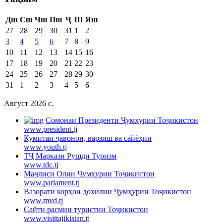
Дш
Сш
Чш
Пш
Ҷ
Ш
Яш
27
28
29
30
31
1
2
3
4
5
6
7
8
9
10
11
12
13
14
15
16
17
18
19
20
21
22
23
24
25
26
27
28
29
30
31
1
2
3
4
5
6
Август 2026 c.
Cомонаи Президенти Ҷумҳурии Тоҷикистон
www.president.tj
Кумитаи ҷавонон, варзиш ва сайёҳии
www.youth.tj
ТҶ Маркази Рушди Туризм
www.tdc.tj
Маҷлиси Олии Ҷумҳурии Тоҷикистон
www.parlament.tj
Вазорати корҳои дохилии Ҷумҳурии Тоҷикистон
www.mvd.tj
Сайти расмии туристии Тоҷикистон
www.visittajikistan.tj