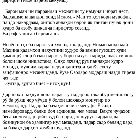
дарёфти ғизое парвоз мекунад.
- Барои ман ин паррандаи меҳнатии ту намунаи ибрат нест, -
бадхашмона дандон хоид Ислом. - Ман то ҳол кори мувофиқ
пайдо накардаам, бигзор аблаҳон барои як тангаи пучак ҷони
худро ба азобу шиканҷа гирифтор созанд.
Ва рафту дигар барнагашт.
Ноаён онҳо ба парастуи худ одат карданд. Нимаи моҳи май
Маҳина қадамҳои нахустини худ-ро ба замин гузошт; худи
ҳамон рӯз чор бачаи парасту бори нахуст парида, шафати лона
болои шохе нишастанд. Онҳо якчанд рӯз панҷаҳои худро
молида, мулоим карда, неруи қанотҳои ҳанӯз сусту
заифашонро месанҷиданд. Рӯзе Озодаро модараш назди тиреза
ҷеғ зад:
- Зудтар, зудтар биё! Нигоҳ кун!
Дар шохи паҳлӯи лона парас-ту-падар бо такаббур менишасту
рӯ ба рӯяш чор чӯҷаи ӯ болои шохчаҳо монугир по
мемонданд. Падар ба бачаҳояш чизе мегуфт. Ӯ садо
намебаровард, балки бол афшонда, ҷеғ мезад. Вақте чӯҷаҳои
бесаранҷом дар ҷойи худ ба паридан шуруъ карданд ва
бозикунон ба ҳамдигар нӯл мезаданд, падар садо баланд кард
ва бачаҳо дарҳол хомӯш шуданд.