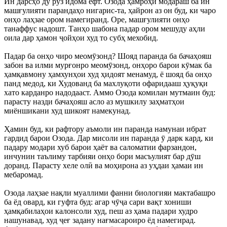
Ин дарсҳо ду рӯз идома ёфт. Озода ҳамроҳи модараш ба ин
машғулияти парандаҳо нигарис-та, ҳайрон аз он буд, ки чаро
онҳо лаҳзае ором намегиранд. Оре, машғулияти онҳо
танаффус надошт. Танҳо шабона падар ором мешуду аҳли
оила дар ҳамон ҷойҳои худ то субҳ мехобид.
Падар ба онҳо чиро меомӯзонд? Шояд паранда ба бачаҳояш
забон ва илми мурғонро меомӯзонд, онҳоро барои кӯмак ба
ҳамқавмону ҳамхунҳои худ ҳидоят менамуд, ё шояд ба онҳо
панд медод, ки Худованд ба махлуқоти офаридааш ҳуқуқи
хато карданро надодааст. Аммо Озода комилан мутмаин буд:
парасту назди бачаҳояш асло аз мушкилу заҳматҳои
миёншикани худ шикоят намекунад.
Ҳамин буд, ки рафтору аъмоли ин паранда намунаи ибрат
гардид барои Озода. Дар мисоли ин паранда ӯ дарк кард, ки
падару модари хуб барои ҳаёт ва саломатии фарзандон,
инчунин таълиму тарбияи онҳо бори масъулият бар дӯш
доранд. Парасту хеле олӣ ва моҳирона аз уҳдаи ҳамаи ин
мебаромад.
Озода лаҳзае нақли муаллими фанни биологияи мактабашро
ба ёд овард, ки гуфта буд: агар чӯҷа сари вақт хониши
ҳамқабилаҳои калонсоли худ, пеш аз ҳама падари худро
нашунавад, худ ҷеғ задану нағмасароиро ёд намегирад.