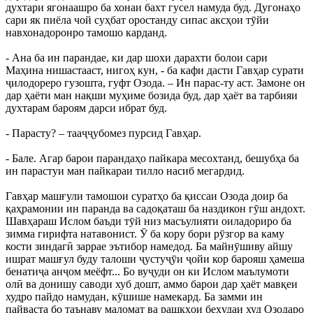
духтари ягонаашро ба хонаи бахт гусел намуда буд. Дугонаҳо
сари як пиёла чой суҳбат оростанду сипас аксҳои тӯйи
навхонадоронро тамошо карданд.
- Ана ба ин парандае, ки дар шохи дарахти болои сари
Маҳина нишастааст, нигоҳ кун, - ба кафи дасти Гавҳар сурати
ҷилодореро гузошта, гуфт Озода. – Ин парас-ту аст. Замоне он
дар ҳаёти ман нақши муҳиме бозида буд, дар ҳаёт ва тарбияи
духтарам бароям дарси ибрат буд.
- Парасту? – тааҷҷубомез пурсид Гавҳар.
- Бале. Агар барои парандаҳо пайкара месохтанд, бешубҳа ба
ин парастуи ман пайкараи тилло насиб мегардид.
Гавҳар машғули тамошои суратҳо ба қиссаи Озода доир ба
қаҳрамонии ин паранда ва садоқаташ ба наздикон гӯш андохт.
Шавҳараш Ислом баъди тӯй низ масъулияти оиладориро ба
зимма гирифта натавонист. Ӯ ба кору бори рӯзгор ва каму
кости зиндагӣ заррае эътибор намедод. Ба майнӯшиву айшу
ишрат машғул буду талоши ҷустуҷӯи ҷойи кор барояш ҳамеша
бенатиҷа анҷом меёфт... Бо вуҷуди он ки Ислом маълумоти
олӣ ва донишу саводи хуб дошт, аммо барои дар ҳаёт мавқеи
худро пайдо намудан, кӯшише намекард. Ба замми ин
пайваста бо таънаву маломат ва рашкҳои беҳудаи худ Озодаро