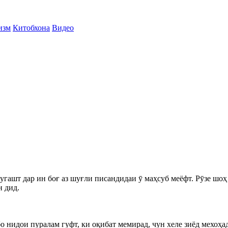
изм
Китобхона
Видео
угашт дар ин боғ аз шуғли писандидаи ӯ маҳсуб меёфт. Рӯзе шо
н дид.
, бо нидои пуралам гуфт, ки оқибат мемирад, чун хеле зиёд мехоҳ