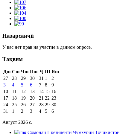
Назарсанҷӣ
У вас нет прав на участие в данном опросе.
Тақвим
Дш
Сш
Чш
Пш
Ҷ
Ш
Яш
27
28
29
30
31
1
2
3
4
5
6
7
8
9
10
11
12
13
14
15
16
17
18
19
20
21
22
23
24
25
26
27
28
29
30
31
1
2
3
4
5
6
Август 2026 c.
Cомонаи Президенти Ҷумҳурии Тоҷикистон