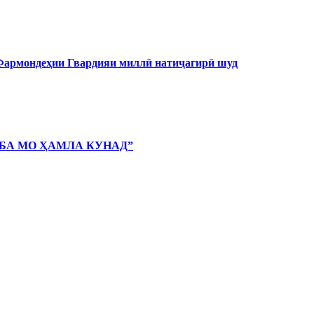
 Фармондеҳии Гвардияи миллӣ натиҷагирӣ шуд
 БА МО ҲАМЛА КУНАД”