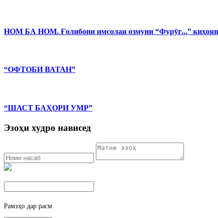
НОМ БА НОМ. Ғолибони имсолаи озмуни “Фурӯғ...” киҳоя
“ОФТОБИ ВАТАН”
“ШАСТ БАҲОРИ УМР”
Эзоҳи худро нависед
Рамзҳо дар расм