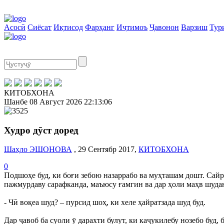
Асосӣ
Сиёсат
Иқтисод
Фарҳанг
Иҷтимоъ
Ҷавонон
Варзиш
Тур
КИТОБХОНА
Шанбе
08 Август 2026
22:13:07
Худро дӯст доред
Шаҳло ЭШОНОВА
, 29 Сентябр 2017,
КИТОБХОНА
0
Подшоҳе буд, ки боғи зебою назаррабо ва муҳташам дошт. Сайр
пажмурдаву сарафканда, маъюсу ғамгин ва дар ҳоли маҳв шуда
- Чӣ воқеа шуд? – пурсид шоҳ, ки хеле ҳайратзада шуд буд.
Дар ҷавоб ба суоли ӯ дарахти булут, ки каҷукилебу нозебо буд