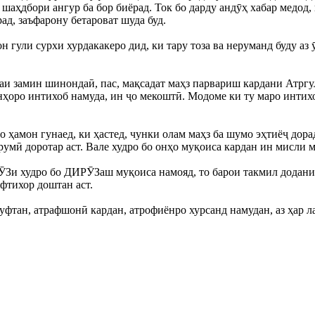
 шаҳдбори ангур ба бор биёрад. Ток бо дарду андӯҳ хабар медо
ад, заъфарону бетароват шуда буд.
 гули сурхи хурдакакеро дид, ки тару тоза ва неруманд буду аз
и замин шинондаӣ, пас, мақсадат маҳз парвариш кардани Атргул в
онҳоро интихоб намуда, ин ҷо мекоштӣ. Модоме ки ту маро интихо
 ҳамон гунаед, ки ҳастед, чунки олам маҳз ба шумо эҳтиёҷ дора
румӣ доротар аст. Вале худро бо онҳо муқоиса кардан ин мисли 
и худро бо ДИРӮЗаш муқоиса намояд, то барои такмил додани х
ифтихор доштан аст.
фтан, атрафшонӣ кардан, атрофиёнро хурсанд намудан, аз ҳар лаҳ