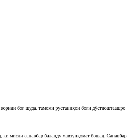
ҳ вориди боғ шуда, тамоми рустаниҳои боғи дӯстдоштаашро
ад, ки мисли санавбар баланду мавзунқомат бошад. Санавбар