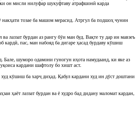
д, ки он мисли нилуфар шукуфтаву атрафшонӣ карда
 ӯ накҳати тозае ба машом мерасид. Атргул ба подшоҳ чунин
а лаззат бурдан аз рангу бӯи ман буд. Вақте ту дар ин мавзеъ
б кардӣ, пас, ман набояд ба дигаре ҳасад бурдаву кӯшиш
д. Бале, шуморо одамони гуногун иҳота намудаанд, ки яке аз
муқоиса кардани шафтолу бо хишт аст.
уд кӯшиш ба харҷ диҳад. Қабул кардани худ ин дӯст доштани
заи ҳаёт лаззат бурдан ва ё худро бад дидану маломат кардан,