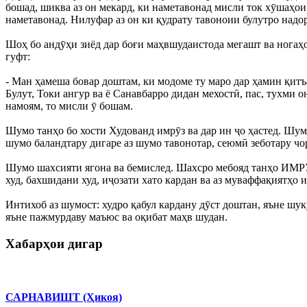
бошад, шиква аз он мекард, ки наметавонад мисли ток хӯшаҳои
наметавонад. Нилуфар аз он ки қудрату тавоноии булутро надор
Шоҳ бо андӯҳи зиёд дар боғи маҳвшудаистода мегашт ва ногаҳон
гуфт:
- Ман ҳамеша бовар доштам, ки модоме ту маро дар ҳамин қитъа
Булут, Токи ангур ва ё Санавбарро дидан мехостӣ, пас, тухми 
намоям, то мисли ӯ бошам.
Шумо танҳо бо хости Худованд имрӯз ва дар ин ҷо ҳастед. Шумо
шумо баландтару дигаре аз шумо тавонотар, сеюмӣ зеботару чо
Шумо шахсияти ягона ва бемислед. Шахсро мебояд танҳо ИМРӮЗ
худ, бахшидани худ, иҷозати хато кардан ва аз муваффақиятҳо 
Интихоб аз шумост: худро қабул кардану дӯст доштан, яъне шуку
яъне пажмурдаву маъюс ва оқибат маҳв шудан.
Хабарҳои дигар
САРНАВИШТ (Ҳикоя)