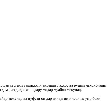
дар дар саргаҳи ташаккули андешаву эҳсос ва рушди ҷаҳонбинии
 ҳама, аз дидгоҳи падару модар муайян мекунад.
айдо мекунад ва нуфузи он дар зиндагии инсон як умр боқӣ