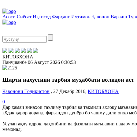
Асосӣ
Сиёсат
Иқтисод
Фарҳанг
Иҷтимоъ
Ҷавонон
Варзиш
Тур
КИТОБХОНА
Панҷшанбе
06 Август 2026
0:30:54
Шарти нахустини тарбия муҳаббати волидон аст
Ҷавонони Тоҷикистон
, 27 Декабр 2016,
КИТОБХОНА
0
Дар ҳамаи зинаҳои таълиму тарбия ва такмили ахлоқу маънавия
кӯдак қарор доранд, фарзандон дунёро бо чашму дили онҳо меб
Усулан ақлу идрок, ҷаҳонбинӣ ва фазилати маънавии падару мо
мемонад.