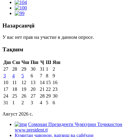
Назарсанҷӣ
У вас нет прав на участие в данном опросе.
Тақвим
Дш
Сш
Чш
Пш
Ҷ
Ш
Яш
27
28
29
30
31
1
2
3
4
5
6
7
8
9
10
11
12
13
14
15
16
17
18
19
20
21
22
23
24
25
26
27
28
29
30
31
1
2
3
4
5
6
Август 2026 c.
Cомонаи Президенти Ҷумҳурии Тоҷикистон
www.president.tj
Кумитаи ҷавонон, варзиш ва сайёҳии