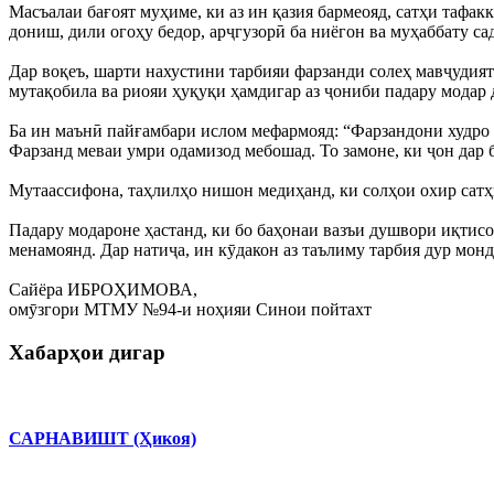
Масъалаи бағоят муҳиме, ки аз ин қазия бармеояд, сатҳи тафак
дониш, дили огоҳу бедор, арҷгузорӣ ба ниёгон ва муҳаббату са
Дар воқеъ, шарти нахустини тарбияи фарзанди солеҳ мавҷудия
мутақобила ва риояи ҳуқуқи ҳамдигар аз ҷониби падару модар 
Ба ин маънӣ пайғамбари ислом мефармояд: “Фарзандони худро э
Фарзанд меваи умри одамизод мебошад. То замоне, ки ҷон дар б
Мутаассифона, таҳлилҳо нишон медиҳанд, ки солҳои охир сатҳи
Падару модароне ҳастанд, ки бо баҳонаи вазъи душвори иқтис
менамоянд. Дар натиҷа, ин кӯдакон аз таълиму тарбия дур монд
Сайёра ИБРОҲИМОВА,
омӯзгори МТМУ №94-и ноҳияи Синои пойтахт
Хабарҳои дигар
САРНАВИШТ (Ҳикоя)