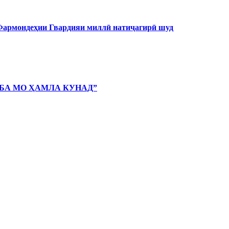
 Фармондеҳии Гвардияи миллӣ натиҷагирӣ шуд
 БА МО ҲАМЛА КУНАД”