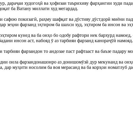
кур, дараҷаи худогоҳӣ ва ҳофизаи таърихиву фарҳангии худи пад
доқат ба Ватану миллати худ мегардад.
ти сафою покизагӣ, раҳму шафқат ва дӯстиву дӯстдорӣ миёни п
дар зеҳни фарзанд эҳтиром ба шахси худ, эҳтиром ба инсон ва э
ҳтиром кунед ва ба онҳо бо одобу рафтори нек бархурд намоед, 
адани инсон аст, набояд ӯ аз тарбияи фарзанд канораҷӯӣ намояд.
 тарбияи фарзандон то андозае паст рафтааст ва баъзе падару м
одии оила фарзандонашонро аз донишомӯзӣ дур мекунанд ва онҳо
а, дар муҳити носолим ба воя мерасанд ва ба корҳои номатлуб да