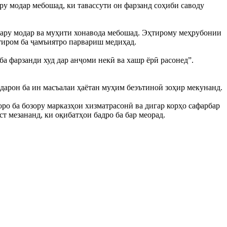
ару модар мебошад, ки тавассути он фарзанд соҳиби саводу
адару модар ва муҳити хонавода мебошад. Эҳтирому меҳрубонии
ҳтиром ба ҷамъиятро парвариш медиҳад.
ба фарзанди худ дар анҷоми некӣ ва хашр ёрӣ расонед”.
одарон ба ин масъалаи ҳаётан муҳим беэътиноӣ зоҳир мекунанд.
ро ба бозору марказҳои хизматрасонӣ ва дигар корҳо сафарбар
ст мезананд, ки оқибатҳои бадро ба бар меорад.