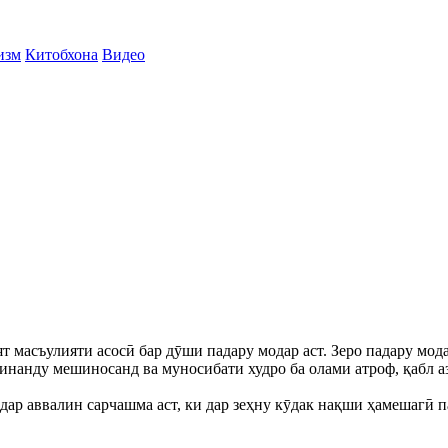
изм
Китобхона
Видео
т масъулияти асосӣ бар дӯши падару модар аст. Зеро падару мо
инанду мешиносанд ва муносибати худро ба олами атроф, қабл аз
дар аввалин сарчашма аст, ки дар зеҳну кӯдак нақши ҳамешагӣ п