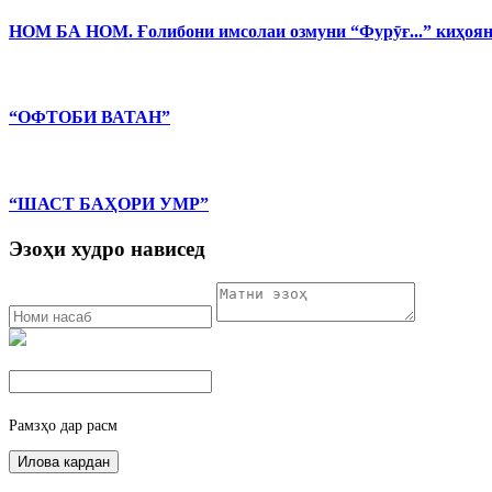
НОМ БА НОМ. Ғолибони имсолаи озмуни “Фурӯғ...” киҳоя
“ОФТОБИ ВАТАН”
“ШАСТ БАҲОРИ УМР”
Эзоҳи худро нависед
Рамзҳо дар расм