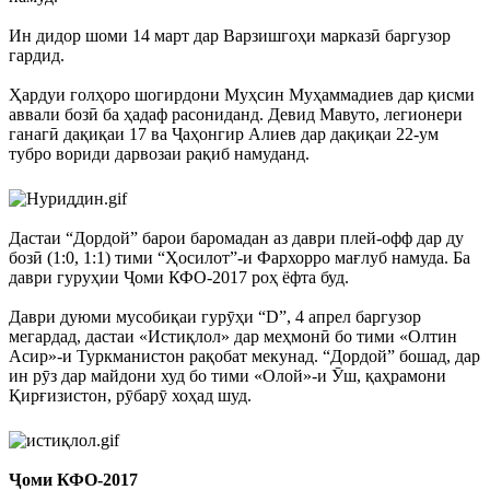
Ин дидор шоми 14 март дар Варзишгоҳи марказӣ баргузор
гардид.
Ҳардуи голҳоро шогирдони Муҳсин Муҳаммадиев дар қисми
аввали бозӣ ба ҳадаф расониданд. Девид Мавуто, легионери
ганагӣ дақиқаи 17 ва Ҷаҳонгир Алиев дар дақиқаи 22-ум
тубро вориди дарвозаи рақиб намуданд.
Дастаи “Дордой” барои баромадан аз даври плей-офф дар ду
бозӣ (1:0, 1:1) тими “Ҳосилот”-и Фархорро мағлуб намуда. Ба
даври гуруҳии Ҷоми КФО-2017 роҳ ёфта буд.
Даври дуюми мусобиқаи гурӯҳи “D”, 4 апрел баргузор
мегардад, дастаи «Истиқлол» дар меҳмонӣ бо тими «Олтин
Асир»-и Туркманистон рақобат мекунад. “Дордой” бошад, дар
ин рӯз дар майдони худ бо тими «Олой»-и Ӯш, қаҳрамони
Қирғизистон, рӯбарӯ хоҳад шуд.
Ҷоми КФО-2017