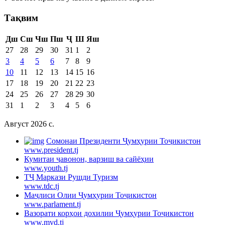
Тақвим
Дш
Сш
Чш
Пш
Ҷ
Ш
Яш
27
28
29
30
31
1
2
3
4
5
6
7
8
9
10
11
12
13
14
15
16
17
18
19
20
21
22
23
24
25
26
27
28
29
30
31
1
2
3
4
5
6
Август 2026 c.
Cомонаи Президенти Ҷумҳурии Тоҷикистон
www.president.tj
Кумитаи ҷавонон, варзиш ва сайёҳии
www.youth.tj
ТҶ Маркази Рушди Туризм
www.tdc.tj
Маҷлиси Олии Ҷумҳурии Тоҷикистон
www.parlament.tj
Вазорати корҳои дохилии Ҷумҳурии Тоҷикистон
www.mvd.tj