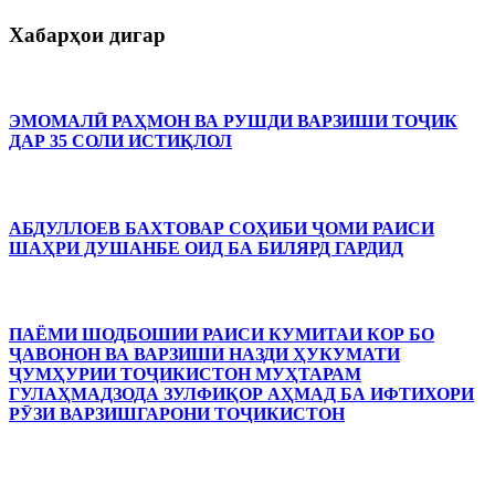
Хабарҳои дигар
ЭМОМАЛӢ РАҲМОН ВА РУШДИ ВАРЗИШИ ТОҶИК
ДАР 35 СОЛИ ИСТИҚЛОЛ
АБДУЛЛОЕВ БАХТОВАР СОҲИБИ ҶОМИ РАИСИ
ШАҲРИ ДУШАНБЕ ОИД БА БИЛЯРД ГАРДИД
ПАЁМИ ШОДБОШИИ РАИСИ КУМИТАИ КОР БО
ҶАВОНОН ВА ВАРЗИШИ НАЗДИ ҲУКУМАТИ
ҶУМҲУРИИ ТОҶИКИСТОН МУҲТАРАМ
ГУЛАҲМАДЗОДА ЗУЛФИҚОР АҲМАД БА ИФТИХОРИ
РӮЗИ ВАРЗИШГАРОНИ ТОҶИКИСТОН