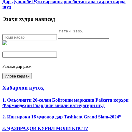
Дар Душанбе Рӯзи варзишгарон бо тантана таҷлил карда
шуд
Эзоҳи худро нависед
Рамзҳо дар расм
Хабарҳои кӯтоҳ
1. Фаъолияти 20-солаи Бойгонии марказии Раёсати корҳои
Фармондеҳии Гвардияи миллӣ натиҷагирӣ шуд
2. Иштироки 16 ҷудокор дар Tashkent Grand Slam-2024”
3. ҶАЗИРАҲОИ КУРИЛ МОЛИ КИСТ?