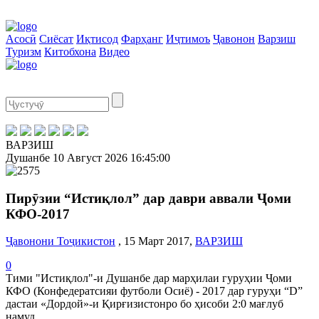
Асосӣ
Сиёсат
Иқтисод
Фарҳанг
Иҷтимоъ
Ҷавонон
Варзиш
Туризм
Китобхона
Видео
ВАРЗИШ
Душанбе
10 Август 2026
16:45:01
Пирӯзии “Истиқлол” дар даври аввали Ҷоми
КФО-2017
Ҷавонони Тоҷикистон
, 15 Март 2017,
ВАРЗИШ
0
Тими "Истиқлол"-и Душанбе дар марҳилаи гуруҳии Ҷоми
КФО (Конфедератсияи футболи Осиё) - 2017 дар гуруҳи “D”
дастаи «Дордой»-и Қирғизистонро бо ҳисоби 2:0 мағлуб
намуд.