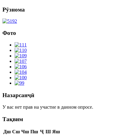
Рӯзнома
Фото
Назарсанҷӣ
У вас нет прав на участие в данном опросе.
Тақвим
Дш
Сш
Чш
Пш
Ҷ
Ш
Яш