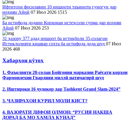
Ифтитоҳи фосилавии 10 иншооти таъиноти гуногун дар
ноҳияи Айнӣ
07 Июл 2026
1515
Ба истифода додани Корхонаи истеҳсоли сурма дар ноҳияи
Айнӣ
07 Июл 2026
253
31 ҳазору 377 адад иншоот ба истиқболи 35-солагии
Истиқлолияти кишвар сохта ба истифода дода шуд
07 Июл
2026
468
Хабарҳои кӯтоҳ
1. Фаъолияти 20-солаи Бойгонии марказии Раёсати корҳои
Фармондеҳии Гвардияи миллӣ натиҷагирӣ шуд
2. Иштироки 16 ҷудокор дар Tashkent Grand Slam-2024”
3. ҶАЗИРАҲОИ КУРИЛ МОЛИ КИСТ?
4. ВАЗОРАТИ ДИФОИ ОЛМОН: “РУСИЯ НАҚША
ДОРАД БА МО ҲАМЛА КУНАД”