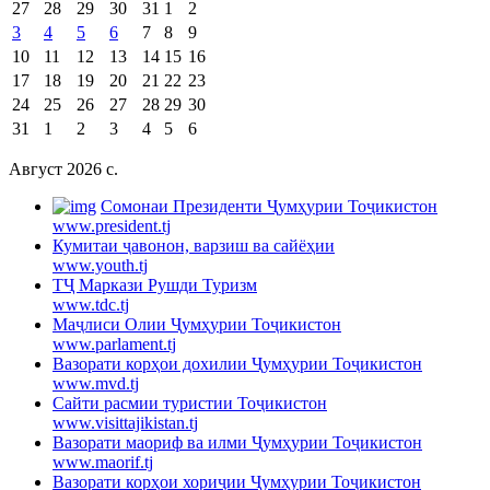
27
28
29
30
31
1
2
3
4
5
6
7
8
9
10
11
12
13
14
15
16
17
18
19
20
21
22
23
24
25
26
27
28
29
30
31
1
2
3
4
5
6
Август 2026 c.
Cомонаи Президенти Ҷумҳурии Тоҷикистон
www.president.tj
Кумитаи ҷавонон, варзиш ва сайёҳии
www.youth.tj
ТҶ Маркази Рушди Туризм
www.tdc.tj
Маҷлиси Олии Ҷумҳурии Тоҷикистон
www.parlament.tj
Вазорати корҳои дохилии Ҷумҳурии Тоҷикистон
www.mvd.tj
Сайти расмии туристии Тоҷикистон
www.visittajikistan.tj
Вазорати маориф ва илми Ҷумҳурии Тоҷикистон
www.maorif.tj
Вазорати корҳои хориҷии Ҷумҳурии Тоҷикистон