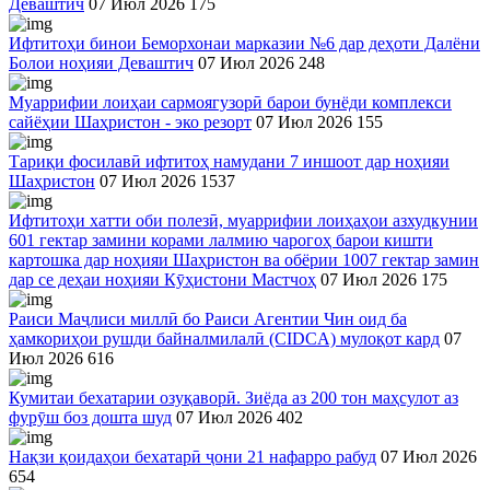
Деваштич
07 Июл 2026
175
Ифтитоҳи бинои Беморхонаи марказии №6 дар деҳоти Далёни
Болои ноҳияи Деваштич
07 Июл 2026
248
Муаррифии лоиҳаи сармоягузорӣ барои бунёди комплекси
сайёҳии Шаҳристон - эко резорт
07 Июл 2026
155
Тариқи фосилавӣ ифтитоҳ намудани 7 иншоот дар ноҳияи
Шаҳристон
07 Июл 2026
1537
Ифтитоҳи хатти оби полезӣ, муаррифии лоиҳаҳои азхудкунии
601 гектар замини корами лалмию чарогоҳ барои кишти
картошка дар ноҳияи Шаҳристон ва обёрии 1007 гектар замин
дар се деҳаи ноҳияи Кӯҳистони Мастчоҳ
07 Июл 2026
175
Раиси Маҷлиси миллӣ бо Раиси Агентии Чин оид ба
ҳамкориҳои рушди байналмилалӣ (CIDCA) мулоқот кард
07
Июл 2026
616
Кумитаи бехатарии озуқаворӣ. Зиёда аз 200 тон маҳсулот аз
фурӯш боз дошта шуд
07 Июл 2026
402
Нақзи қоидаҳои бехатарӣ ҷони 21 нафарро рабуд
07 Июл 2026
654