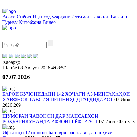
Асосӣ
Сиёсат
Иқтисод
Фарҳанг
Иҷтимоъ
Ҷавонон
Варзиш
Туризм
Китобхона
Видео
Хабарҳо
Шанбе
08 Август 2026
4:08:57
07.07.2026
БАРОИ КӮЧОНИДАНИ 142 ХОҶАГӢ АЗ МИНТАҚАҲОИ
ХАВФНОК ТАВСИЯ ПЕШНИҲОД ГАРДИДААСТ
07 Июл
2026
269
ШУМОРАИ ҶАВОНОН ДАР МАНСАБҲОИ
РОҲБАРИКУНАНДА АФЗОИШ ЁФТААСТ
07 Июл 2026
313
Ифтитоҳи 12 иншоот ба таври фосилавӣ дар ноҳияи