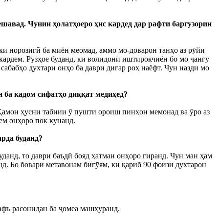
 мешавад. Чунин ҳолатҳоеро ҳис кардед дар рафти баргузории
 ки норозигӣ ба миён меомад, аммо мо-доварон танҳо аз рӯйи
накардем. Рӯзҳое буданд, ки волидони иштирокчиён бо мо ҷангу
сабабҳо духтари онҳо ба даври дигар роҳ наёфт. Чун назди мо
н ба кадом сифатҳо диққат медиҳед?
 Ҳамон ҳусни табиии ӯ пушти ороиш пинҳон мемонад ва ӯро аз
ем онҳоро пок кунанд.
арда буданд?
уданд, то даври баъдӣ бояд ҳатман онҳоро гиранд. Чун ман ҳам
анд. Бо боварӣ метавонам бигӯям, ки қариб 90 фоизи духтарон
нафъ расонидан ба ҷомеа машҳуранд.