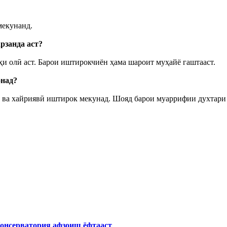
мекунанд.
рзанда аст?
тҳи олӣ аст. Барои иштирокчиён ҳама шароит муҳайё гаштааст.
онад?
ӣ ва хайриявӣ иштирок мекунад. Шояд барои муаррифии духтари т
Консерватория афзоиш ёфтааст