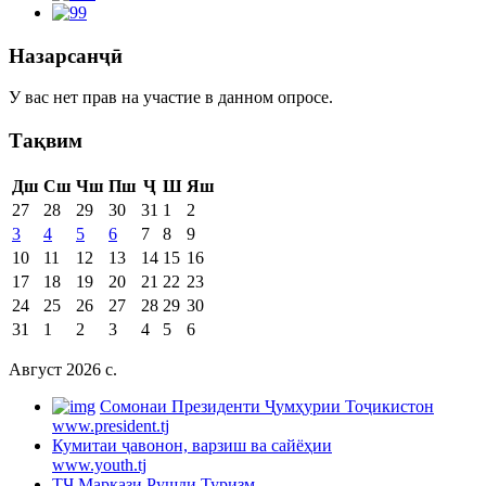
Назарсанҷӣ
У вас нет прав на участие в данном опросе.
Тақвим
Дш
Сш
Чш
Пш
Ҷ
Ш
Яш
27
28
29
30
31
1
2
3
4
5
6
7
8
9
10
11
12
13
14
15
16
17
18
19
20
21
22
23
24
25
26
27
28
29
30
31
1
2
3
4
5
6
Август 2026 c.
Cомонаи Президенти Ҷумҳурии Тоҷикистон
www.president.tj
Кумитаи ҷавонон, варзиш ва сайёҳии
www.youth.tj
ТҶ Маркази Рушди Туризм