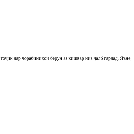
оҷик дар чорабиниҳои берун аз кишвар низ ҷалб гардад. Яъне,