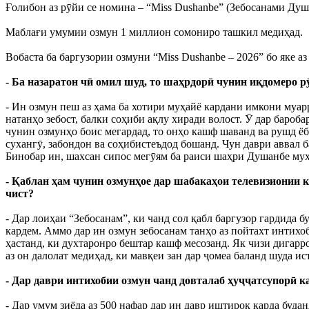
Ғолибон аз рӯйи се номина – “Miss Dushanbe” (Зебосанами Душан
Маблағи умумии озмун 1 миллион сомониро ташкил медиҳад.
Вобаста ба баргузории озмуни “Miss Dushanbe – 2026” бо яке 
- Ба назаратон чӣ омил шуд, то шаҳрдорӣ чунин иқдомеро р
- Ин озмун пеш аз ҳама ба хотири муҳайё кардани имкони муарр
натанҳо зебост, балки соҳиби ақлу хиради волост. Ӯ дар бароб
чунин озмунҳо боис мегардад, то онҳо кашф шаванд ва рушд ёба
сухангӯ, забондон ва соҳибистеъдод бошанд. Чун даври аввал б
Бинобар ин, шахсан сипос мегӯям ба раиси шаҳри Душанбе му
- Қаблан ҳам чунин озмунҳое дар шабакаҳои телевизионии ки
чист?
- Дар лоиҳаи “Зебосанам”, ки чанд сол қабл баргузор гардида б
кардем. Аммо дар ин озмун зебосанам танҳо аз пойтахт интихоб
ҳастанд, ки духтаронро бештар кашф месозанд. Як чизи дигарро
аз он далолат медиҳад, ки мавқеи зан дар ҷомеа баланд шуда ис
- Дар даври интихобии озмун чанд довталаб ҳуҷҷатсупорӣ к
- Дар умум зиёда аз 500 нафар дар ин давр иштирок карда будан