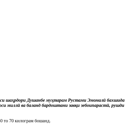
ахсуси шаҳрдори Душанбе муҳтарам Рустами Эмомалӣ бахшида
оси миллӣ ва баланд бардоштани завқи зебоипарастӣ, рушди
50 то 70 килограм бошанд.