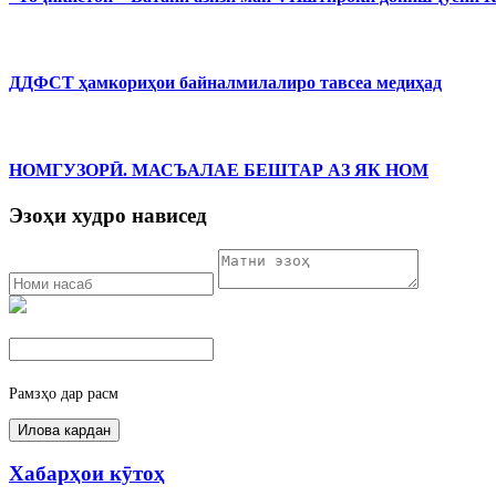
ДДФСТ ҳамкориҳои байналмилалиро тавсеа медиҳад
НОМГУЗОРӢ. МАСЪАЛАЕ БЕШТАР АЗ ЯК НОМ
Эзоҳи худро нависед
Рамзҳо дар расм
Хабарҳои кӯтоҳ