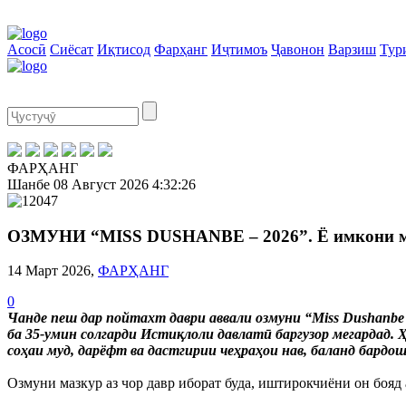
Асосӣ
Сиёсат
Иқтисод
Фарҳанг
Иҷтимоъ
Ҷавонон
Варзиш
Тур
ФАРҲАНГ
Шанбе
08 Август 2026
4:32:27
ОЗМУНИ “MISS DUSHANBE – 2026”. Ё имкони му
14 Март 2026,
ФАРҲАНГ
0
Чанде пеш дар пойтахт даври аввали озмуни “Miss Dushanbe
ба 35-умин солгарди Истиқлоли давлатӣ баргузор мегардад.
соҳаи муд, дарёфт ва дастгирии чеҳраҳои нав, баланд бар
Озмуни мазкур аз чор давр иборат буда, иштирокчиёни он бояд а