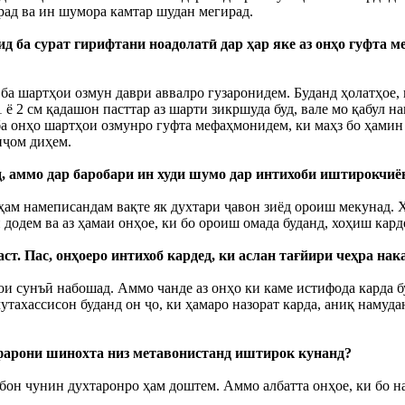
рад ва ин шумора камтар шудан мегирад.
 оид ба сурат гирифтани ноадолатӣ дар ҳар яке аз онҳо гуфта
 ба шартҳои озмун даври аввалро гузаронидем. Буданд ҳолатҳое,
1 ё 2 см қадашон пасттар аз шарти зикршуда буд, вале мо қабул 
ба онҳо шартҳои озмунро гуфта мефаҳмонидем, ки маҳз бо ҳамин 
нҷом диҳем.
д, аммо дар баробари ин худи шумо дар интихоби иштирокчиё
 ҳам намеписандам вақте як духтари ҷавон зиёд ороиш мекунад.
 додем ва аз ҳамаи онҳое, ки бо ороиш омада буданд, хоҳиш кард
ст. Пас, онҳоеро интихоб кардед, ки аслан тағйири чеҳра нак
ои сунъӣ набошад. Аммо чанде аз онҳо ки каме истифода карда б
мутахассисон буданд он ҷо, ки ҳамаро назорат карда, аниқ намуд
афарони шинохта низ метавонистанд иштирок кунанд?
абон чунин духтаронро ҳам доштем. Аммо албатта онҳое, ки бо 