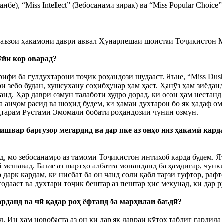
бе), “Miss Intellect” (Зебосанами зирак) ва “Miss Popular Choic
аз аъзои ҳакамони даври аввал Ҳунарпешаи шоистаи Тоҷикистон 
ӯйи кор оварад?
ифӣ ба гулдухтарони тоҷик роҳандозӣ шудааст. Яъне, “Miss Dush
ари зебо будан, хушсухану соҳибҳунар ҳам ҳаст. Ҳанӯз ҳам зиёда
нд. Ҳар даври озмун талаботи худро дорад, ки осон ҳам нестанд.
а анҷом расид ва шоҳид будем, ки ҳамаи духтарон бо як ҳадаф о
ҳтарам Рустами Эмомалӣ бобати роҳандозии чунин озмун.
швар баргузор мегардид ва дар яке аз онҳо низ ҳакамӣ карда
уд, мо зебосанамро аз тамоми Тоҷикистон интихоб карда будем. Я
 мешавад. Баъзе аз шартҳо албатта монанданд ба ҳамдигар, чунк
 дарк кардам, ки нисбат ба он чанд соли қабл тарзи гуфтор, раф
тодааст ва духтари тоҷик бештар аз пештар ҳис мекунад, ки дар 
арданд ва чӣ қадар роҳ ёфтанд ба марҳилаи баъдӣ?
д. Ин ҳам новобаста аз он ки дар як давраи кӯтоҳ таблиғ гардида