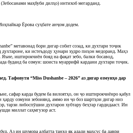
e” (Зебосанами маҳбуби дилҳо) интихоб мегарданд.
Моҳпайкар Ёрова суҳбате анҷом додем.
anbe” метавонад бори дигар собит созад, ки духтари тоҷик
нд духтароне, ки истеъдоду ҳунари худро пиҳон медоранд. Маҳз
 Яъне, иштирокчиён бояд на фақат зебо, балки босавод,
мада буданд ба озмун: шоиста муаррифӣ кардани духтари тоҷик.
ед. Тафовути “Miss Dushanbe – 2026” аз дигар озмунҳо дар
ъне, сафар карда будем ба вилоятҳо, он ҷо иштирокчиёнро қабул
и ҳарду озмуни зебоиянд, аммо ин ҷо боз шартҳои дигар низ
тор, тарзи либоспӯшии духтарон хубтару беҳтар гардидааст. Ин
рушди миллат саҳмгузор аст.
 буд. Аз ин шумора албатта танҳо як адади махсус ба даври