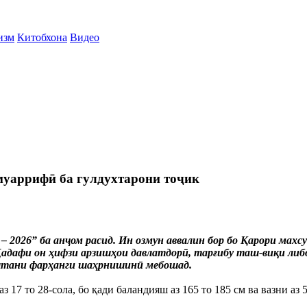
изм
Китобхона
Видео
аррифӣ ба гулдухтарони тоҷик
 – 2026” ба анҷом расид. Ин озмун аввалин бор бо Қарори м
 Ҳадафи он ҳифзи арзишҳои давлатдорӣ, тарғибу таш-виқи либ
доштани фарҳанги шаҳрнишинӣ мебошад.
з 17 то 28-сола, бо қади баландияш аз 165 то 185 см ва вазни аз 