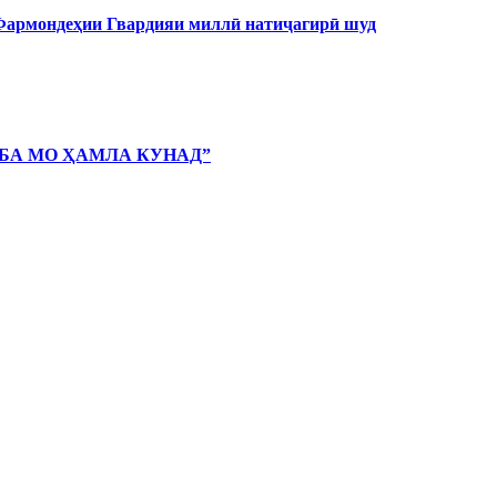
 Фармондеҳии Гвардияи миллӣ натиҷагирӣ шуд
 БА МО ҲАМЛА КУНАД”