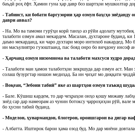
баъдӣ роҳ ёфт. Ҳамин гуна ҳар давр боз шартҳои мушкилтар до
- Табиист, ки бобати баргузории ҳар озмун баҳсҳо зиёданду
даври аввал?
- На. Мо ва тамоми гурӯҳи корӣ танҳо аз рӯйи адолату мутобиқ
талаботи озмун амал мекардем. Масалан, духтароне буданд, ки 
даъво мекарданд, ки чаро духтари моро интихоб накардед. Мо 
ин масъулиятро гузоштаанд, пас бояд онро бо виҷдону инсоф а
- Ҳарчанд озмун низомнома ва талаботи махсуси худро дора
- Талаботи ман ҳамон талаботҳои зикршуда дар озмун аст. Ман
солаш бузургтар нишон медиҳад. Ба ин ҷиҳат мо диққати ҷиддӣ
- Воқеан, “Зебоии табиӣ” яке аз шартҳои озмун таъкид шудаа
- Бале. Кӯшиш кардем, то дар чеҳраҳои онҳо қошу мижаву лабҳ
зиёд сар дар намеорам аз чунин ботоксу ҷарроҳиҳои рӯй, вале 
бо ҳусни табиӣ буданд.
- Моделон, ҳунармандон, блогерон, ороишгарон ва дигар н
- Албатта. Иштирок барои ҳама озод буд. Мо дар миёни довтал