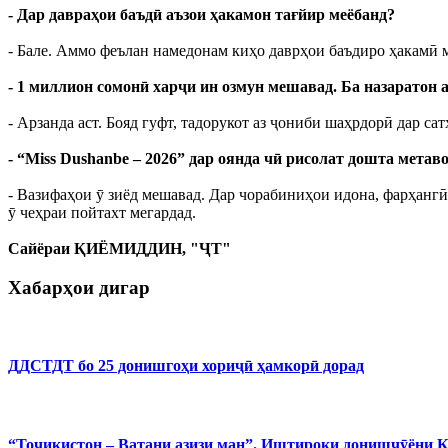
- Дар давраҳои баъдӣ аъзои ҳакамон тағйир меёбанд?
- Бале. Аммо феълан намедонам киҳо даврҳои баъдиро ҳакамӣ 
- 1 миллион сомонӣ харҷи ин озмун мешавад. Ба назаратон а
- Арзанда аст. Бояд гуфт, тадорукот аз ҷониби шаҳрдорӣ дар са
- “Miss Dushanbe – 2026” дар оянда чӣ рисолат дошта метав
- Вазифаҳои ӯ зиёд мешавад. Дар чорабиниҳои идона, фарҳанг
ӯ чеҳраи пойтахт мегардад.
Сайёраи ҚИЁМИДДИН, "ҶТ"
Хабарҳои дигар
ДДСТДТ бо 25 донишгоҳи хориҷӣ ҳамкорӣ дорад
“Тоҷикистон – Ватани азизи ман”. Иштироки донишҷӯёни 