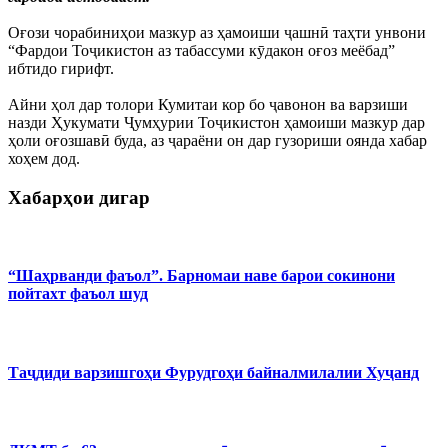
Оғози чорабиниҳои мазкур аз ҳамоиши ҷашнӣ таҳти унвони
“Фардои Тоҷикистон аз табассуми кӯдакон оғоз меёбад”
ибтидо гирифт.
Айни ҳол дар толори Кумитаи кор бо ҷавонон ва варзиши
назди Ҳукумати Ҷумҳурии Тоҷикистон ҳамоиши мазкур дар
ҳоли оғозшавӣ буда, аз ҷараёни он дар гузориши оянда хабар
хоҳем дод.
Хабарҳои дигар
“Шаҳрванди фаъол”. Барномаи наве барои сокинони
пойтахт фаъол шуд
Таҷдиди варзишгоҳи Фурудгоҳи байналмилалии Хуҷанд