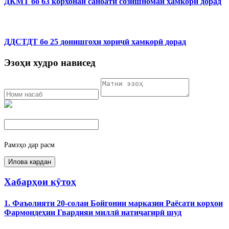
ДКМТ бо 63 корхонаи саноатӣ созишномаи ҳамкорӣ дорад
ДДСТДТ бо 25 донишгоҳи хориҷӣ ҳамкорӣ дорад
Эзоҳи худро нависед
Рамзҳо дар расм
Хабарҳои кӯтоҳ
1. Фаъолияти 20-солаи Бойгонии марказии Раёсати корҳои
Фармондеҳии Гвардияи миллӣ натиҷагирӣ шуд