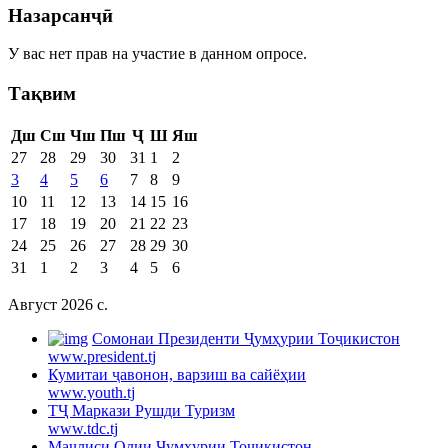
Назарсанҷӣ
У вас нет прав на участие в данном опросе.
Тақвим
Дш
Сш
Чш
Пш
Ҷ
Ш
Яш
27
28
29
30
31
1
2
3
4
5
6
7
8
9
10
11
12
13
14
15
16
17
18
19
20
21
22
23
24
25
26
27
28
29
30
31
1
2
3
4
5
6
Август 2026 c.
Cомонаи Президенти Ҷумҳурии Тоҷикистон
www.president.tj
Кумитаи ҷавонон, варзиш ва сайёҳии
www.youth.tj
ТҶ Маркази Рушди Туризм
www.tdc.tj
Маҷлиси Олии Ҷумҳурии Тоҷикистон