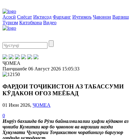
Асосӣ
Сиёсат
Иқтисод
Фарҳанг
Иҷтимоъ
Ҷавонон
Варзиш
Туризм
Китобхона
Видео
ҶОМЕА
Панҷшанбе
06 Август 2026
15:05:34
ФАРДОИ ТОҶИКИСТОН АЗ ТАБАССУМИ
КӮДАКОН ОҒОЗ МЕЁБАД
01 Июн 2026,
ҶОМЕА
0
Имрӯз бахшида ба Рӯзи байналмилалии ҳифзи кӯдакон аз
ҷониби Кумитаи кор бо ҷавонон ва варзиши назди
Ҳукумати Ҷумҳурии Тоҷикистон чорабиниҳо баргузор
гардида истодааст.