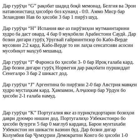
Дар гурӯҳи “G” рақобат шадид боқӣ мемонад. Белгия ва Эрон
натавонистанд ҳисобро боз кунанд - 0:0. Аммо Миср бар
Зеландияи Нав бо ҳисоби 3 бар 1 пирӯз шуд.
Дар гурӯҳи “H” Испания яке аз пирӯзиҳои мутмаинтарини
худро ба даст овард, 4 бар 0 муқобили Арабистони Саудӣ. Дар
бозии дигари гурӯҳ Уругвай ғайриинтизор бо Кабо-Верде
мусовии 2:2 кард. Кабо-Верде то ин лаҳза сенсатсияи асосии
мусобиқот маҳсуб мешавад.
Дар гурӯҳи “I” Фаронса бо ҳисоби 3- 0 бар Ироқ ғалаба кард.
Дар бозии дигари гурӯҳ Норвегия дар рақобати пуршиддат
Сенегалро 3 бар 2 шикаст дод.
Дар гурӯҳи “J” Аргентина бо пирӯзии 2-0 бар Австрия мавқеи
худро мустаҳкам кард. Ҳамзамон, Алҷазоир бар Урдун бо
ҳисоби 2-1 ғалаба намуд.
Дар гурӯҳи “K” Португалия яке аз пуриқтидортарин бозиҳои
даври дуюмро нишон дод. Португалиҳо Узбекистонро бо
ҳисоби бузурги 5 бар 0 мағлуб карданд. Барои мунтахаби
Узбекистон ин шикасти вазнин буд. Дар бозии дигар
Колумбия бар Ҷумҳурии Демократии Конго бо ҳисоби 1-0