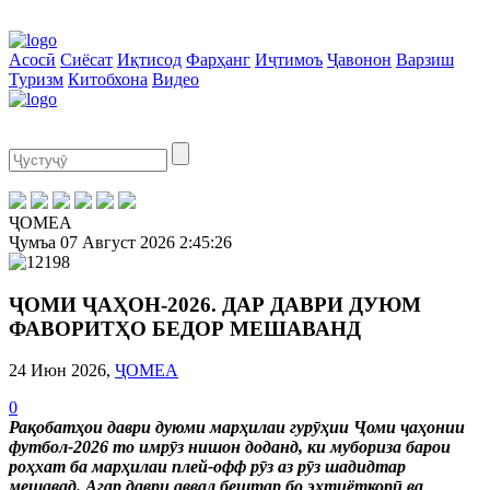
Асосӣ
Сиёсат
Иқтисод
Фарҳанг
Иҷтимоъ
Ҷавонон
Варзиш
Туризм
Китобхона
Видео
ҶОМЕА
Ҷумъа
07 Август 2026
2:45:26
ҶОМИ ҶАҲОН-2026. ДАР ДАВРИ ДУЮМ
ФАВОРИТҲО БЕДОР МЕШАВАНД
24 Июн 2026,
ҶОМЕА
0
Рақобатҳои даври дуюми марҳилаи гурӯҳии Ҷоми ҷаҳонии
футбол-2026 то имрӯз нишон доданд, ки мубориза барои
роҳхат ба марҳилаи плей-офф рӯз аз рӯз шадидтар
мешавад. Агар даври аввал бештар бо эҳтиёткорӣ ва