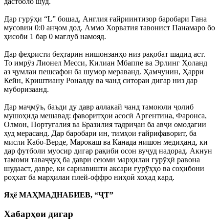
дастболо шуд.
Дар гурӯҳи “L” бошад, Англия ғайриинтизор баробари Гана
мусовии 0:0 анҷом дод. Аммо Хорватия тавонист Панамаро бо
ҳисоби 1 бар 0 мағлуб намояд.
Дар феҳристи беҳтарин нишонзанҳо низ рақобат шадид аст.
То имрӯз Лионел Месси, Килиан Мбаппе ва Эрлинг Ҳоланд
аз ҷумлаи пешсафон ба шумор мераванд. Ҳамчунин, Ҳарри
Кейн, Криштиану Роналду ва чанд ситораи дигар низ дар
муборизаанд.
Дар маҷмӯъ, баъди ду давр аллакай чанд тамоюли ҷолиб
мушоҳида мешавад: фаворитҳои асосӣ Аргентина, Фаронса,
Олмон, Португалия ва Бразилия тадриҷан ба авҷи омодагии
худ мерасанд. Дар баробари ин, тимҳои ғайрифаворит, ба
мисли Кабо-Верде, Марокаш ва Канада нишон медиҳанд, ки
дар футболи муосир дигар рақиби осон вуҷуд надорад. Акнун
тамоми таваҷҷуҳ ба даври сеюми марҳилаи гурӯҳӣ равона
шудааст, давре, ки сарнавишти аксари гурӯҳҳо ва соҳибони
роҳхат ба марҳилаи плей-оффро ниҳоӣ хоҳад кард.
Яҳё МАҲМАДНАБИЕВ, “ҶТ”
Хабарҳои дигар