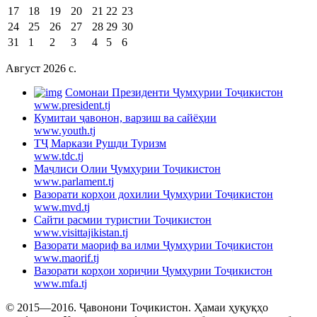
17
18
19
20
21
22
23
24
25
26
27
28
29
30
31
1
2
3
4
5
6
Август 2026 c.
Cомонаи Президенти Ҷумҳурии Тоҷикистон
www.president.tj
Кумитаи ҷавонон, варзиш ва сайёҳии
www.youth.tj
ТҶ Маркази Рушди Туризм
www.tdc.tj
Маҷлиси Олии Ҷумҳурии Тоҷикистон
www.parlament.tj
Вазорати корҳои дохилии Ҷумҳурии Тоҷикистон
www.mvd.tj
Сайти расмии туристии Тоҷикистон
www.visittajikistan.tj
Вазорати маориф ва илми Ҷумҳурии Тоҷикистон
www.maorif.tj
Вазорати корҳои хориҷии Ҷумҳурии Тоҷикистон
www.mfa.tj
© 2015—2016. Ҷавонони Тоҷикистон. Ҳамаи ҳуқуқҳо