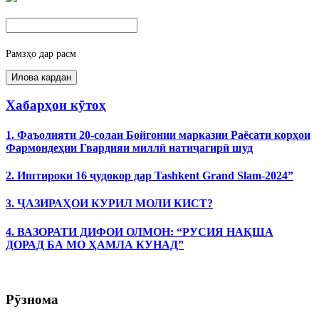
Рамзҳо дар расм
Хабарҳои кӯтоҳ
1. Фаъолияти 20-солаи Бойгонии марказии Раёсати корҳои
Фармондеҳии Гвардияи миллӣ натиҷагирӣ шуд
2. Иштироки 16 ҷудокор дар Tashkent Grand Slam-2024”
3. ҶАЗИРАҲОИ КУРИЛ МОЛИ КИСТ?
4. ВАЗОРАТИ ДИФОИ ОЛМОН: “РУСИЯ НАҚША
ДОРАД БА МО ҲАМЛА КУНАД”
Рӯзнома