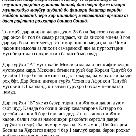
омӯзиши рақибон гузашта бошад, дар даври дуюм аксари
мунтахабҳо маҷбур шуданд бо фишори бештар вориди
майдон шаванд, зеро ҳар иштибоҳ метавонист арзиши аз
даст рафтани роҳхатро дошта бошад.
То имрӯз дар доираи даври дуюм 28 бозӣ баргузор гардида,
дар онҳо 84 гол ба самар расидааст, ки ба ҳисоби миёна 3 гол
дар ҳар бозӣ рост меояд. Ин омор нишон медиҳад, ки Ҷоми
ҷаҳонии имсола аз лиҳози самаранокӣ яке аз пурголтарин
мусобиқот дар солҳои охир ба ҳисоб меравад.
Дар гурӯҳи “А” мунтахаби Мексика мавқеи пешсафии худро
мустаҳкам кард. Мексика баъди пирӯзӣ бар Кореяи Ҷанубӣ бо
ҳисоби 1 бар 0 шаш имтиёз ба даст оварда, ба марҳилаи баъдӣ
роҳ ёфт. Дар бозии дигари гурӯҳ Чехия ва Африқои Ҷанубӣ
мусовии 1:1 карданд, ки вазъи гурӯҳро боз ҳам печидатар
намуд.
Дар гурӯҳи “В” яке аз бузургтарин пирӯзиҳои даври дуюм
сабт шуд. Канада бо бозии бисёр ҳамлагарона Қатарро бо
ҳисоби калони 6 бар 0 шикаст дод. Ин на танҳо пирӯзии
калон, балки яке аз намоишҳои рақобати серголи даври
гурӯҳӣ то имрӯз ба шумор меравад. Ҳамзамон, Швейтсария
Босния ва Ҳерсеговинаро 4 бар 1 мағлуб карда, барои роҳхат
муборизаро идома медиҳад.