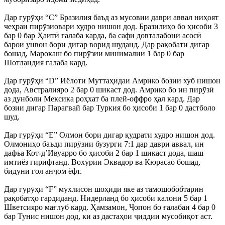
Дар гурӯҳи “С” Бразилия баъд аз мусовии даври аввал ниҳоят
чеҳраи пирӯзиовари худро нишон дод. Бразилиҳо бо ҳисоби 3
бар 0 бар Ҳаитӣ ғалаба карда, ба сафи довталабони асосӣ
барои унвон бори дигар ворид шуданд. Дар рақобати дигар
бошад, Марокаш бо пирӯзии минималии 1 бар 0 бар
Шотландия ғалаба кард.
Дар гурӯҳи “D” Иёлоти Муттаҳидаи Амрико бозии хуб нишон
дода, Австралияро 2 бар 0 шикаст дод. Амрико бо ин пирӯзӣ
аз дунболи Мексика роҳхат ба плей-оффро ҳал кард. Дар
бозии дигар Парагвай бар Туркия бо ҳисоби 1 бар 0 дастболо
шуд.
Дар гурӯҳи “Е” Олмон бори дигар қудрати худро нишон дод.
Олмониҳо баъди пирӯзии бузурги 7:1 дар даври аввал, ин
дафъа Кот-д’Ивуарро бо ҳисоби 2 бар 1 шикаст дода, шаш
имтиёз гирифтанд. Вохӯрии Эквадор ва Кюрасао бошад,
бидуни гол анҷом ёфт.
Дар гурӯҳи “F” мухлисон шоҳиди яке аз тамошобобтарин
рақобатҳо гардиданд. Нидерланд бо ҳисоби калони 5 бар 1
Шветсияро мағлуб кард. Ҳамзамон, Ҷопон бо ғалабаи 4 бар 0
бар Тунис нишон дод, ки аз дастаҳои ҷиддии мусобиқот аст.