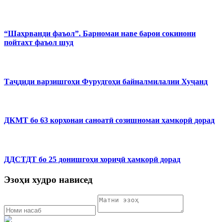
“Шаҳрванди фаъол”. Барномаи наве барои сокинони
пойтахт фаъол шуд
Таҷдиди варзишгоҳи Фурудгоҳи байналмилалии Хуҷанд
ДКМТ бо 63 корхонаи саноатӣ созишномаи ҳамкорӣ дорад
ДДСТДТ бо 25 донишгоҳи хориҷӣ ҳамкорӣ дорад
Эзоҳи худро нависед