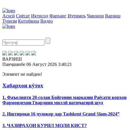
Асосӣ
Сиёсат
Иқтисод
Фарҳанг
Иҷтимоъ
Ҷавонон
Варзиш
Туризм
Китобхона
Видео
ВАРЗИШ
Панҷшанбе
06 Август 2026
3:40:21
Элемент не найден!
Хабарҳои кӯтоҳ
1. Фаъолияти 20-солаи Бойгонии марказии Раёсати корҳои
Фармондеҳии Гвардияи миллӣ натиҷагирӣ шуд
2. Иштироки 16 ҷудокор дар Tashkent Grand Slam-2024”
3. ҶАЗИРАҲОИ КУРИЛ МОЛИ КИСТ?