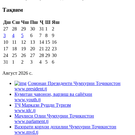
Тақвим
Дш
Сш
Чш
Пш
Ҷ
Ш
Яш
27
28
29
30
31
1
2
3
4
5
6
7
8
9
10
11
12
13
14
15
16
17
18
19
20
21
22
23
24
25
26
27
28
29
30
31
1
2
3
4
5
6
Август 2026 c.
Cомонаи Президенти Ҷумҳурии Тоҷикистон
www.president.tj
Кумитаи ҷавонон, варзиш ва сайёҳии
www.youth.tj
ТҶ Маркази Рушди Туризм
www.tdc.tj
Маҷлиси Олии Ҷумҳурии Тоҷикистон
www.parlament.tj
Вазорати корҳои дохилии Ҷумҳурии Тоҷикистон
www.mvd.tj