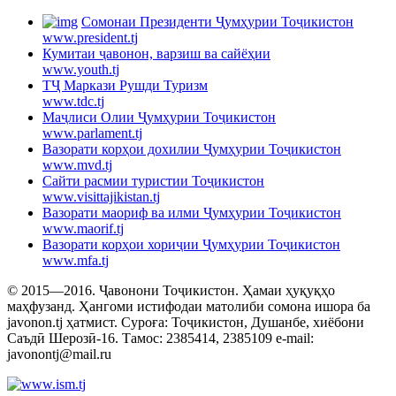
Cомонаи Президенти Ҷумҳурии Тоҷикистон
www.president.tj
Кумитаи ҷавонон, варзиш ва сайёҳии
www.youth.tj
ТҶ Маркази Рушди Туризм
www.tdc.tj
Маҷлиси Олии Ҷумҳурии Тоҷикистон
www.parlament.tj
Вазорати корҳои дохилии Ҷумҳурии Тоҷикистон
www.mvd.tj
Сайти расмии туристии Тоҷикистон
www.visittajikistan.tj
Вазорати маориф ва илми Ҷумҳурии Тоҷикистон
www.maorif.tj
Вазорати корҳои хориҷии Ҷумҳурии Тоҷикистон
www.mfa.tj
© 2015—2016. Ҷавонони Тоҷикистон. Ҳамаи ҳуқуқҳо
маҳфузанд. Ҳангоми истифодаи матолиби сомона ишора ба
javonon.tj ҳатмист. Суроға: Тоҷикистон, Душанбе, хиёбони
Саъдӣ Шерозӣ-16. Тамос: 2385414, 2385109 e-mail:
javonontj@mail.ru