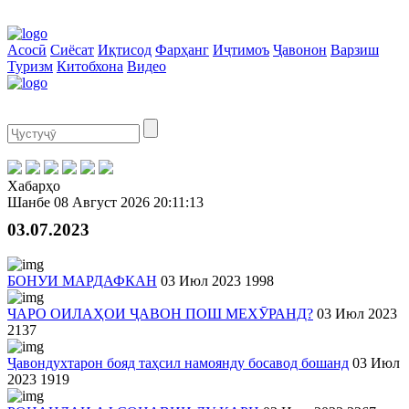
Асосӣ
Сиёсат
Иқтисод
Фарҳанг
Иҷтимоъ
Ҷавонон
Варзиш
Туризм
Китобхона
Видео
Хабарҳо
Шанбе
08 Август 2026
20:11:13
03.07.2023
БОНУИ МАРДАФКАН
03 Июл 2023
1998
ЧАРО ОИЛАҲОИ ҶАВОН ПОШ МЕХӮРАНД?
03 Июл 2023
2137
Ҷавондухтарон бояд таҳсил намоянду босавод бошанд
03 Июл
2023
1919