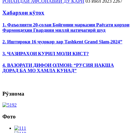
РОНАНДАИ АФСОНАВИИ ДУ ҚАРН
03 Июл 2023
2267
Хабарҳои кӯтоҳ
1. Фаъолияти 20-солаи Бойгонии марказии Раёсати корҳои
Фармондеҳии Гвардияи миллӣ натиҷагирӣ шуд
2. Иштироки 16 ҷудокор дар Tashkent Grand Slam-2024”
3. ҶАЗИРАҲОИ КУРИЛ МОЛИ КИСТ?
4. ВАЗОРАТИ ДИФОИ ОЛМОН: “РУСИЯ НАҚША
ДОРАД БА МО ҲАМЛА КУНАД”
Рӯзнома
Фото