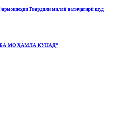
 Фармондеҳии Гвардияи миллӣ натиҷагирӣ шуд
 БА МО ҲАМЛА КУНАД”