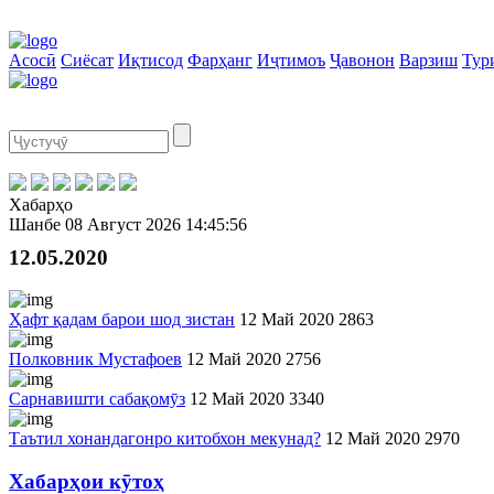
Асосӣ
Сиёсат
Иқтисод
Фарҳанг
Иҷтимоъ
Ҷавонон
Варзиш
Тур
Хабарҳо
Шанбе
08 Август 2026
14:45:56
12.05.2020
Ҳафт қадам барои шод зистан
12 Май 2020
2863
Полковник Мустафоев
12 Май 2020
2756
Сарнавишти сабақомӯз
12 Май 2020
3340
Таътил хонандагонро китобхон мекунад?
12 Май 2020
2970
Хабарҳои кӯтоҳ