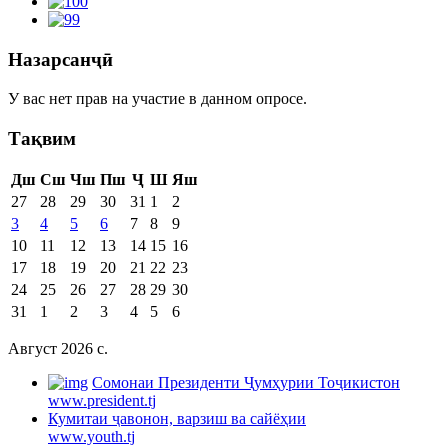
Назарсанҷӣ
У вас нет прав на участие в данном опросе.
Тақвим
Дш
Сш
Чш
Пш
Ҷ
Ш
Яш
27
28
29
30
31
1
2
3
4
5
6
7
8
9
10
11
12
13
14
15
16
17
18
19
20
21
22
23
24
25
26
27
28
29
30
31
1
2
3
4
5
6
Август 2026 c.
Cомонаи Президенти Ҷумҳурии Тоҷикистон
www.president.tj
Кумитаи ҷавонон, варзиш ва сайёҳии
www.youth.tj