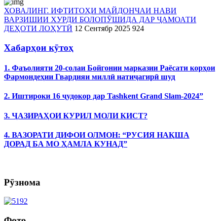
ХОВАЛИНГ. ИФТИТОҲИ МАЙДОНЧАИ НАВИ
ВАРЗИШИИ ХУРДИ БОЛОПӮШИДА ДАР ҶАМОАТИ
ДЕҲОТИ ЛОҲУТӢ
12 Сентябр 2025
924
Хабарҳои кӯтоҳ
1. Фаъолияти 20-солаи Бойгонии марказии Раёсати корҳои
Фармондеҳии Гвардияи миллӣ натиҷагирӣ шуд
2. Иштироки 16 ҷудокор дар Tashkent Grand Slam-2024”
3. ҶАЗИРАҲОИ КУРИЛ МОЛИ КИСТ?
4. ВАЗОРАТИ ДИФОИ ОЛМОН: “РУСИЯ НАҚША
ДОРАД БА МО ҲАМЛА КУНАД”
Рӯзнома
Фото