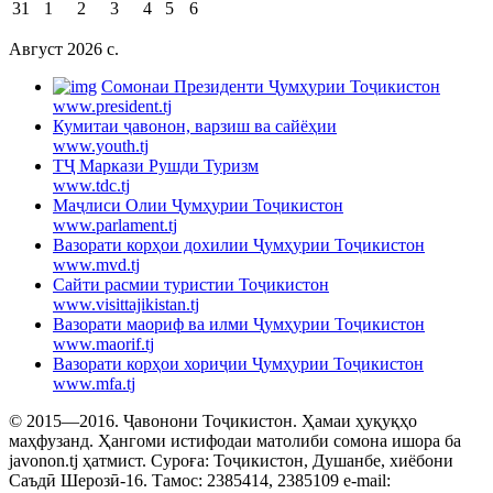
31
1
2
3
4
5
6
Август 2026 c.
Cомонаи Президенти Ҷумҳурии Тоҷикистон
www.president.tj
Кумитаи ҷавонон, варзиш ва сайёҳии
www.youth.tj
ТҶ Маркази Рушди Туризм
www.tdc.tj
Маҷлиси Олии Ҷумҳурии Тоҷикистон
www.parlament.tj
Вазорати корҳои дохилии Ҷумҳурии Тоҷикистон
www.mvd.tj
Сайти расмии туристии Тоҷикистон
www.visittajikistan.tj
Вазорати маориф ва илми Ҷумҳурии Тоҷикистон
www.maorif.tj
Вазорати корҳои хориҷии Ҷумҳурии Тоҷикистон
www.mfa.tj
© 2015—2016. Ҷавонони Тоҷикистон. Ҳамаи ҳуқуқҳо
маҳфузанд. Ҳангоми истифодаи матолиби сомона ишора ба
javonon.tj ҳатмист. Суроға: Тоҷикистон, Душанбе, хиёбони
Саъдӣ Шерозӣ-16. Тамос: 2385414, 2385109 e-mail: