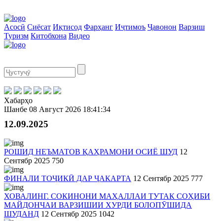
Асосӣ
Сиёсат
Иқтисод
Фарҳанг
Иҷтимоъ
Ҷавонон
Варзиш
Туризм
Китобхона
Видео
Хабарҳо
Шанбе
08 Август 2026
18:41:34
12.09.2025
РОШИД НЕЪМАТОВ ҚАҲРАМОНИ ОСИЁ ШУД
12
Сентябр 2025
750
ФИНАЛИ ТОҶИКӢ ДАР ҶАКАРТА
12 Сентябр 2025
777
ХОВАЛИНГ. СОКИНОНИ МАҲАЛЛАИ ТУТАК СОҲИБИ
МАЙДОНЧАИ ВАРЗИШИИ ХУРДИ БОЛОПӮШИДА
ШУДАНД
12 Сентябр 2025
1042