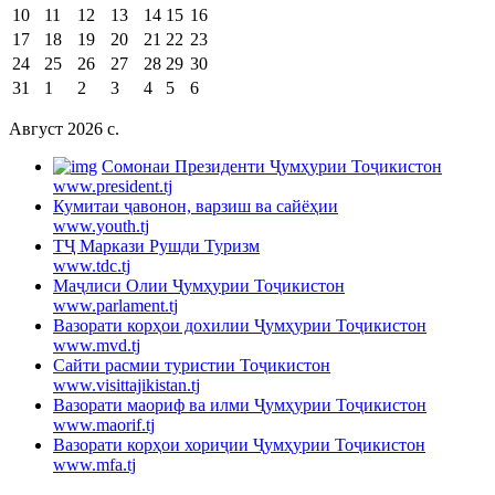
10
11
12
13
14
15
16
17
18
19
20
21
22
23
24
25
26
27
28
29
30
31
1
2
3
4
5
6
Август 2026 c.
Cомонаи Президенти Ҷумҳурии Тоҷикистон
www.president.tj
Кумитаи ҷавонон, варзиш ва сайёҳии
www.youth.tj
ТҶ Маркази Рушди Туризм
www.tdc.tj
Маҷлиси Олии Ҷумҳурии Тоҷикистон
www.parlament.tj
Вазорати корҳои дохилии Ҷумҳурии Тоҷикистон
www.mvd.tj
Сайти расмии туристии Тоҷикистон
www.visittajikistan.tj
Вазорати маориф ва илми Ҷумҳурии Тоҷикистон
www.maorif.tj
Вазорати корҳои хориҷии Ҷумҳурии Тоҷикистон
www.mfa.tj