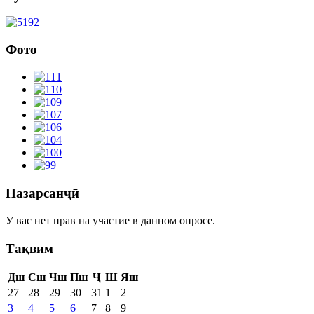
Фото
Назарсанҷӣ
У вас нет прав на участие в данном опросе.
Тақвим
Дш
Сш
Чш
Пш
Ҷ
Ш
Яш
27
28
29
30
31
1
2
3
4
5
6
7
8
9