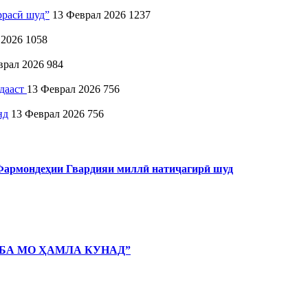
ррасӣ шуд”
13 Феврал 2026
1237
 2026
1058
врал 2026
984
идааст
13 Феврал 2026
756
нд
13 Феврал 2026
756
 Фармондеҳии Гвардияи миллӣ натиҷагирӣ шуд
 БА МО ҲАМЛА КУНАД”