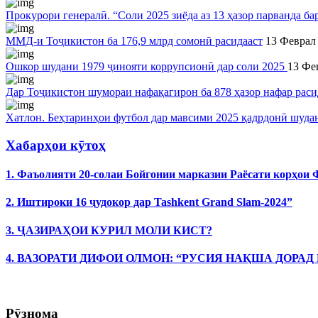
Прокурори генералӣ. “Соли 2025 зиёда аз 13 ҳазор парванда ба
ММД-и Тоҷикистон ба 176,9 млрд сомонӣ расидааст
13 Феврал
Ошкор шудани 1979 ҷинояти коррупсионӣ дар соли 2025
13 Фе
Дар Тоҷикистон шумораи нафақагирон ба 878 ҳазор нафар рас
Хатлон. Беҳтаринҳои футбол дар мавсими 2025 қадрдонӣ шуда
Хабарҳои кӯтоҳ
1. Фаъолияти 20-солаи Бойгонии марказии Раёсати корҳои
2. Иштироки 16 ҷудокор дар Tashkent Grand Slam-2024”
3. ҶАЗИРАҲОИ КУРИЛ МОЛИ КИСТ?
4. ВАЗОРАТИ ДИФОИ ОЛМОН: “РУСИЯ НАҚША ДОРАД
Рӯзнома