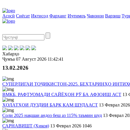
Асосӣ
Сиёсат
Иқтисод
Фарҳанг
Иҷтимоъ
Ҷавонон
Варзиш
Тур
Хабарҳо
Ҷумъа
07 Август 2026
11:42:41
13.02.2026
СУПЕРЛИГАИ ТОҶИКИСТОН-2025. БЕҲТАРИНҲО ИНТИ
ВМКБ. РАФТУОМАДИ САЙЁҲОН РӮ БА АФЗОИШ АСТ
13 
ҲОЛАТҲОИ ДУЗДИИ БАРҚ КАМ ШУДААСТ
13 Феврал 2026
Соли 2025 нақшаи андоз беш аз 115% таъмин шуд
13 Феврал 20
САРНАВИШТ (Ҳикоя)
13 Феврал 2026
1046