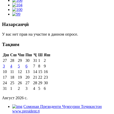
Назарсанҷӣ
У вас нет прав на участие в данном опросе.
Тақвим
Дш
Сш
Чш
Пш
Ҷ
Ш
Яш
27
28
29
30
31
1
2
3
4
5
6
7
8
9
10
11
12
13
14
15
16
17
18
19
20
21
22
23
24
25
26
27
28
29
30
31
1
2
3
4
5
6
Август 2026 c.
Cомонаи Президенти Ҷумҳурии Тоҷикистон
www.president.tj