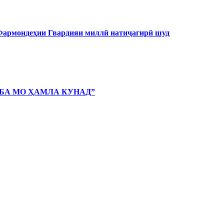
 Фармондеҳии Гвардияи миллӣ натиҷагирӣ шуд
 БА МО ҲАМЛА КУНАД”