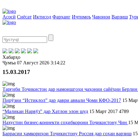
Асосӣ
Сиёсат
Иқтисод
Фарҳанг
Иҷтимоъ
Ҷавонон
Варзиш
Тур
Хабарҳо
Ҷумъа
07 Август 2026
3:14:22
15.03.2017
Тарғиби Тоҷикистон дар намоишгоҳи ҷаҳонии сайёҳии Берли
Пирӯзии “Истиқлол” дар даври аввали Ҷоми КФО-2017
15 Мар
“Маликаи Нарвӯз” дар Хатлон элон шуд
15 Март 2017
4789
Нахустин бизнес-коннекти соҳибкорони Тоҷикистону Чин
15 М
Баррасии ҳамкориҳои Тоҷикистону Россия дар соҳаи варзиш
15