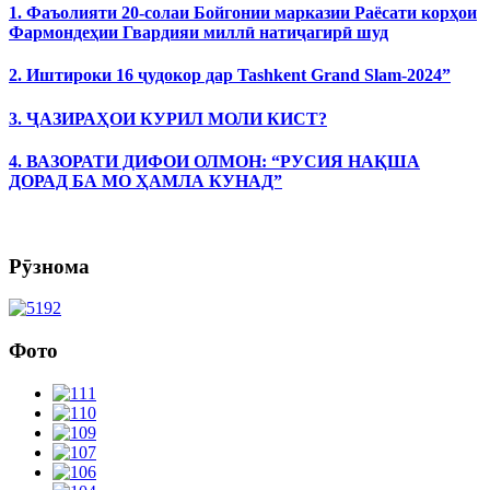
1. Фаъолияти 20-солаи Бойгонии марказии Раёсати корҳои
Фармондеҳии Гвардияи миллӣ натиҷагирӣ шуд
2. Иштироки 16 ҷудокор дар Tashkent Grand Slam-2024”
3. ҶАЗИРАҲОИ КУРИЛ МОЛИ КИСТ?
4. ВАЗОРАТИ ДИФОИ ОЛМОН: “РУСИЯ НАҚША
ДОРАД БА МО ҲАМЛА КУНАД”
Рӯзнома
Фото