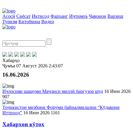
Асосӣ
Сиёсат
Иқтисод
Фарҳанг
Иҷтимоъ
Ҷавонон
Варзиш
Туризм
Китобхона
Видео
Хабарҳо
Ҷумъа
07 Август 2026
2:43:07
16.06.2026
Иҷлосияи шашуми Маҷлиси миллӣ баргузор шуд
16 Июн 2026
907
Тоҷикистон мизбони Форуми байналмилалии “Кӯдакони
Иттиҳод”
16 Июн 2026
1161
Хабарҳои кӯтоҳ