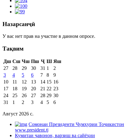
Назарсанҷӣ
У вас нет прав на участие в данном опросе.
Тақвим
Дш
Сш
Чш
Пш
Ҷ
Ш
Яш
27
28
29
30
31
1
2
3
4
5
6
7
8
9
10
11
12
13
14
15
16
17
18
19
20
21
22
23
24
25
26
27
28
29
30
31
1
2
3
4
5
6
Август 2026 c.
Cомонаи Президенти Ҷумҳурии Тоҷикистон
www.president.tj
Кумитаи ҷавонон, варзиш ва сайёҳии