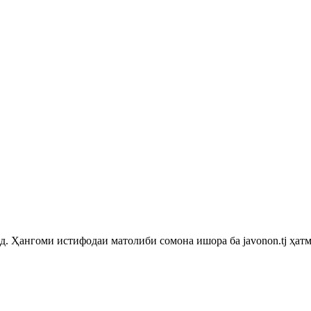
 Ҳангоми истифодаи матолиби сомона ишора ба javonon.tj ҳатм