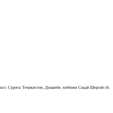
ист. Суроға: Тоҷикистон, Душанбе, хиёбони Саъдӣ Шерозӣ-16.