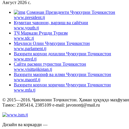
Август 2026 c.
Cомонаи Президенти Ҷумҳурии Тоҷикистон
www.president.tj
Кумитаи ҷавонон, варзиш ва сайёҳии
www.youth.tj
ТҶ Маркази Рушди Туризм
www.tdc.tj
Маҷлиси Олии Ҷумҳурии Тоҷикистон
www.parlament.tj
Вазорати корҳои дохилии Ҷумҳурии Тоҷикистон
www.mvd.tj
Сайти расмии туристии Тоҷикистон
www.visittajikistan.tj
Вазорати маориф ва илми Ҷумҳурии Тоҷикистон
www.maorif.tj
Вазорати корҳои хориҷии Ҷумҳурии Тоҷикистон
www.mfa.tj
© 2015—2016. Ҷавонони Тоҷикистон. Ҳамаи ҳуқуқҳо маҳфузанд.
Тамос: 2385414, 2385109 e-mail: javonontj@mail.ru
Дизайн ва коркарди —