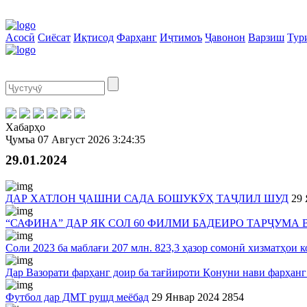
Асосӣ
Сиёсат
Иқтисод
Фарҳанг
Иҷтимоъ
Ҷавонон
Варзиш
Тур
Хабарҳо
Ҷумъа
07 Август 2026
3:24:35
29.01.2024
ДАР ХАТЛОН ҶАШНИ САДА БОШУКӮҲ ТАҶЛИЛ ШУД
29 
“САФИНА” ДАР ЯК СОЛ 60 ФИЛМИ БАДЕИРО ТАРҶУМА 
Соли 2023 ба маблағи 207 млн. 823,3 ҳазор сомонӣ хизматҳои 
Дар Вазорати фарҳанг доир ба тағйироти Қонуни нави фарҳанг
Футбол дар ДМТ рушд меёбад
29 Январ 2024
2854