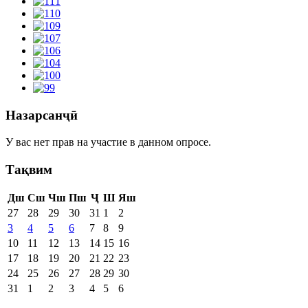
Назарсанҷӣ
У вас нет прав на участие в данном опросе.
Тақвим
Дш
Сш
Чш
Пш
Ҷ
Ш
Яш
27
28
29
30
31
1
2
3
4
5
6
7
8
9
10
11
12
13
14
15
16
17
18
19
20
21
22
23
24
25
26
27
28
29
30
31
1
2
3
4
5
6