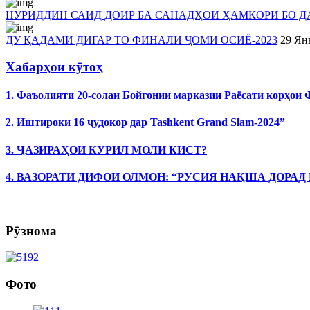
НУРИДДИН САИД ДОИР БА САНАДҲОИ ҲАМКОРӢ БО ДА
ДУ ҚАДАМИ ДИГАР ТО ФИНАЛИ ҶОМИ ОСИЁ-2023
29 Ян
Хабарҳои кӯтоҳ
1. Фаъолияти 20-солаи Бойгонии марказии Раёсати корҳои
2. Иштироки 16 ҷудокор дар Tashkent Grand Slam-2024”
3. ҶАЗИРАҲОИ КУРИЛ МОЛИ КИСТ?
4. ВАЗОРАТИ ДИФОИ ОЛМОН: “РУСИЯ НАҚША ДОРАД
Рӯзнома
Фото