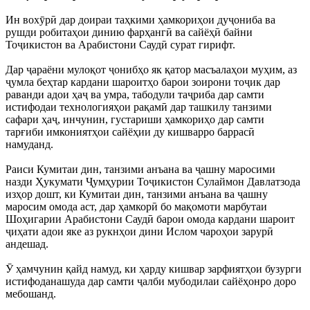
Ин вохӯрӣ дар доираи таҳкими ҳамкориҳои дуҷониба ва
рушди робитаҳои динию фарҳангӣ ва сайёҳӣ байни
Тоҷикистон ва Арабистони Саудӣ сурат гирифт.
Дар ҷараёни мулоқот ҷонибҳо як қатор масъалаҳои муҳим, аз
ҷумла беҳтар кардани шароитҳо барои зоирони тоҷик дар
раванди адои ҳаҷ ва умра, табодули таҷриба дар самти
истифодаи технологияҳои рақамӣ дар ташкилу танзими
сафари ҳаҷ, инчунин, густариши ҳамкориҳо дар самти
тарғиби имкониятҳои сайёҳии ду кишварро баррасӣ
намуданд.
Раиси Кумитаи дин, танзими анъана ва ҷашну маросими
назди Ҳукумати Ҷумҳурии Тоҷикистон Сулаймон Давлатзода
изҳор дошт, ки Кумитаи дин, танзими анъана ва ҷашну
маросим омода аст, дар ҳамкорӣ бо мақомоти марбутаи
Шоҳигарии Арабистони Саудӣ барои омода кардани шароит
ҷиҳати адои яке аз рукнҳои дини Ислом чароҳои зарурӣ
андешад.
Ӯ ҳамчунин қайд намуд, ки ҳарду кишвар зарфиятҳои бузурги
истифоданашуда дар самти ҷалби мубодилаи сайёҳонро доро
мебошанд.