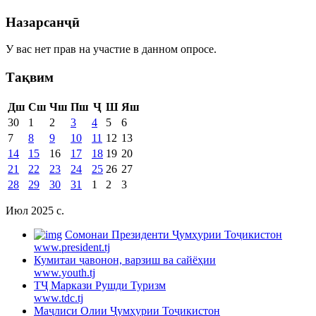
Назарсанҷӣ
У вас нет прав на участие в данном опросе.
Тақвим
Дш
Сш
Чш
Пш
Ҷ
Ш
Яш
30
1
2
3
4
5
6
7
8
9
10
11
12
13
14
15
16
17
18
19
20
21
22
23
24
25
26
27
28
29
30
31
1
2
3
Июл 2025 c.
Cомонаи Президенти Ҷумҳурии Тоҷикистон
www.president.tj
Кумитаи ҷавонон, варзиш ва сайёҳии
www.youth.tj
ТҶ Маркази Рушди Туризм
www.tdc.tj
Маҷлиси Олии Ҷумҳурии Тоҷикистон