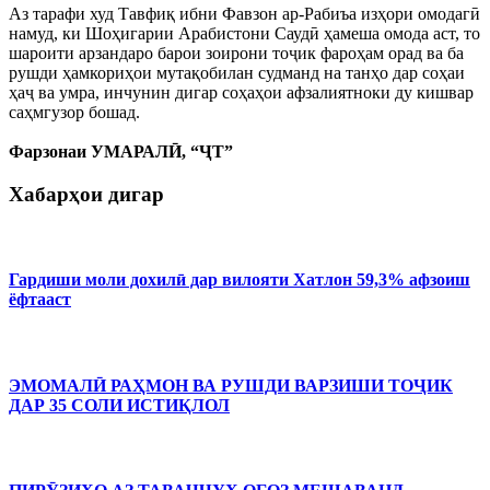
Аз тарафи худ Тавфиқ ибни Фавзон ар-Рабиъа изҳори омодагӣ
намуд, ки Шоҳигарии Арабистони Саудӣ ҳамеша омода аст, то
шароити арзандаро барои зоирони тоҷик фароҳам орад ва ба
рушди ҳамкориҳои мутақобилан судманд на танҳо дар соҳаи
ҳаҷ ва умра, инчунин дигар соҳаҳои афзалиятноки ду кишвар
саҳмгузор бошад.
Фарзонаи УМАРАЛӢ, “ҶТ”
Хабарҳои дигар
Гардиши моли дохилӣ дар вилояти Хатлон 59,3% афзоиш
ёфтааст
ЭМОМАЛӢ РАҲМОН ВА РУШДИ ВАРЗИШИ ТОҶИК
ДАР 35 СОЛИ ИСТИҚЛОЛ