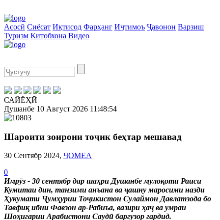
Асосӣ
Сиёсат
Иқтисод
Фарҳанг
Иҷтимоъ
Ҷавонон
Варзиш
Туризм
Китобхона
Видео
САЙЁҲӢ
Душанбе
10 Август 2026
11:48:54
Шароити зоирони тоҷик беҳтар мешавад
30 Сентябр 2024,
ҶОМЕА
0
Имрӯз - 30 сентябр дар шаҳри Душанбе мулоқоти Раиси
Кумитаи дин, танзими анъана ва ҷашну маросими назди
Ҳукумати Ҷумҳурии Тоҷикистон Сулаймон Давлатзода бо
Тавфиқ ибни Фавзон ар-Рабиъа, вазири ҳаҷ ва умраи
Шоҳигарии Арабистони Саудӣ баргузор гардид.