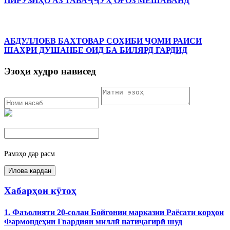
ПИРӮЗИҲО АЗ ТАВАҶҶУҲ ОҒОЗ МЕШАВАНД
АБДУЛЛОЕВ БАХТОВАР СОҲИБИ ҶОМИ РАИСИ
ШАҲРИ ДУШАНБЕ ОИД БА БИЛЯРД ГАРДИД
Эзоҳи худро нависед
Рамзҳо дар расм
Хабарҳои кӯтоҳ
1. Фаъолияти 20-солаи Бойгонии марказии Раёсати корҳои
Фармондеҳии Гвардияи миллӣ натиҷагирӣ шуд