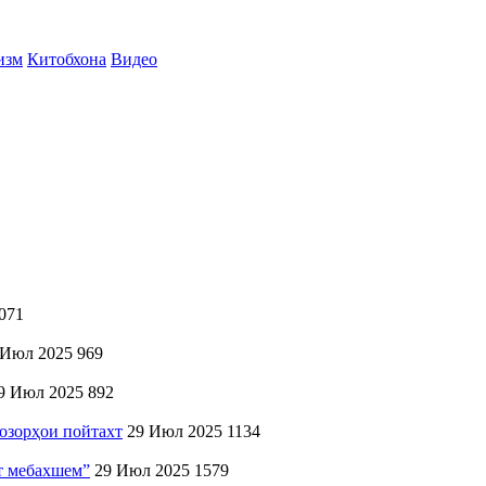
изм
Китобхона
Видео
071
 Июл 2025
969
9 Июл 2025
892
озорҳои пойтахт
29 Июл 2025
1134
ят мебахшем”
29 Июл 2025
1579