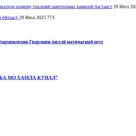
рказҳои илмиву таълимӣ шартномаи ҳамкорӣ бастааст
29 Июл 20
ш ёфтааст
29 Июл 2025
773
 Фармондеҳии Гвардияи миллӣ натиҷагирӣ шуд
 БА МО ҲАМЛА КУНАД”