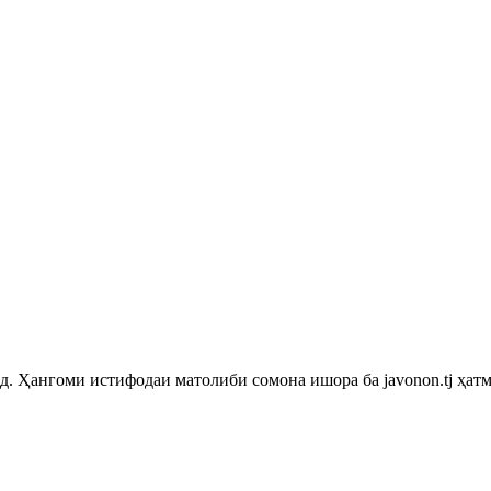
 Ҳангоми истифодаи матолиби сомона ишора ба javonon.tj ҳатм