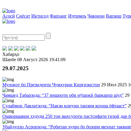
Асосӣ
Сиёсат
Иқтисод
Фарҳанг
Иҷтимоъ
Ҷавонон
Варзиш
Тур
Хабарҳо
Шанбе
08 Август 2026
19:41:09
29.07.2025
Мулоқот бо Президенти Ҷумҳурии Қирғизистон
29 Июл 2025
1
Ҷамшед Табарзода: “37 иншооти оби нӯшокӣ барқарор шуд”
29
Сулаймон Давлатзода: “Нақзи қонуни танзим коҳиш ёфтааст”
2
Ошкоршавии ҳудуди 250 тон маҳсулоти пастсифати ғизоӣ дар б
Убайдулло Асрорзода: “Робитаи худро бо бозори меҳнат тақви