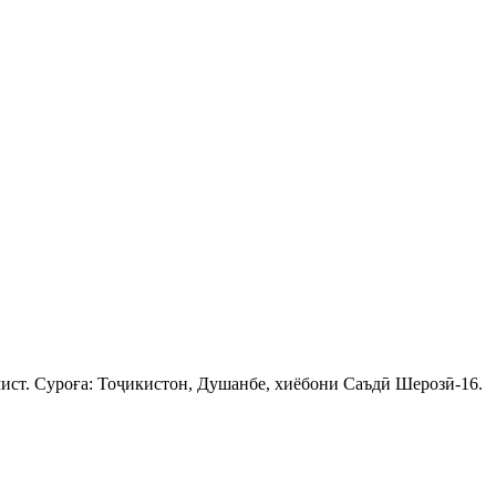
ист. Суроға: Тоҷикистон, Душанбе, хиёбони Саъдӣ Шерозӣ-16.