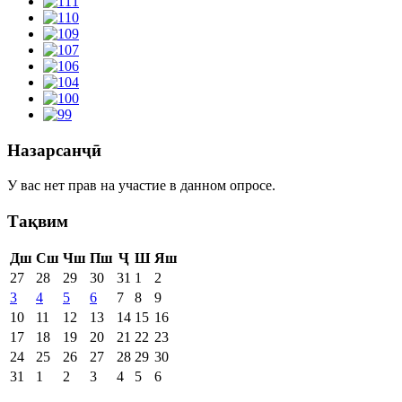
Назарсанҷӣ
У вас нет прав на участие в данном опросе.
Тақвим
Дш
Сш
Чш
Пш
Ҷ
Ш
Яш
27
28
29
30
31
1
2
3
4
5
6
7
8
9
10
11
12
13
14
15
16
17
18
19
20
21
22
23
24
25
26
27
28
29
30
31
1
2
3
4
5
6