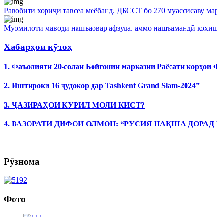
Равобити хориҷӣ тавсеа меёбанд. ДБССТ бо 270 муассисаву ма
Муомилоти маводи нашъаовар афзуда, аммо нашъамандӣ коҳи
Хабарҳои кӯтоҳ
1. Фаъолияти 20-солаи Бойгонии марказии Раёсати корҳои
2. Иштироки 16 ҷудокор дар Tashkent Grand Slam-2024”
3. ҶАЗИРАҲОИ КУРИЛ МОЛИ КИСТ?
4. ВАЗОРАТИ ДИФОИ ОЛМОН: “РУСИЯ НАҚША ДОРАД
Рӯзнома
Фото