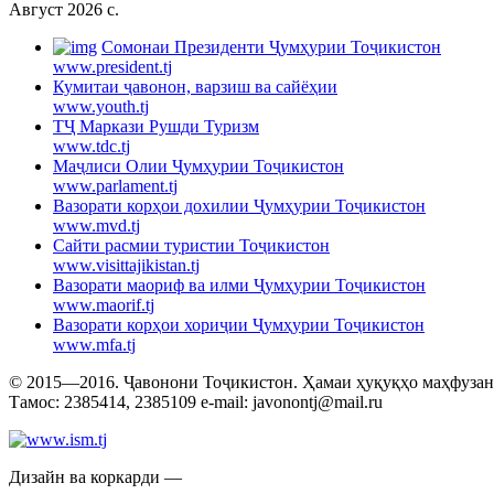
Август 2026 c.
Cомонаи Президенти Ҷумҳурии Тоҷикистон
www.president.tj
Кумитаи ҷавонон, варзиш ва сайёҳии
www.youth.tj
ТҶ Маркази Рушди Туризм
www.tdc.tj
Маҷлиси Олии Ҷумҳурии Тоҷикистон
www.parlament.tj
Вазорати корҳои дохилии Ҷумҳурии Тоҷикистон
www.mvd.tj
Сайти расмии туристии Тоҷикистон
www.visittajikistan.tj
Вазорати маориф ва илми Ҷумҳурии Тоҷикистон
www.maorif.tj
Вазорати корҳои хориҷии Ҷумҳурии Тоҷикистон
www.mfa.tj
© 2015—2016. Ҷавонони Тоҷикистон. Ҳамаи ҳуқуқҳо маҳфузанд.
Тамос: 2385414, 2385109 e-mail: javonontj@mail.ru
Дизайн ва коркарди —