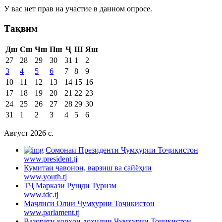
У вас нет прав на участие в данном опросе.
Тақвим
Дш
Сш
Чш
Пш
Ҷ
Ш
Яш
27
28
29
30
31
1
2
3
4
5
6
7
8
9
10
11
12
13
14
15
16
17
18
19
20
21
22
23
24
25
26
27
28
29
30
31
1
2
3
4
5
6
Август 2026 c.
Cомонаи Президенти Ҷумҳурии Тоҷикистон
www.president.tj
Кумитаи ҷавонон, варзиш ва сайёҳии
www.youth.tj
ТҶ Маркази Рушди Туризм
www.tdc.tj
Маҷлиси Олии Ҷумҳурии Тоҷикистон
www.parlament.tj
Вазорати корҳои дохилии Ҷумҳурии Тоҷикистон