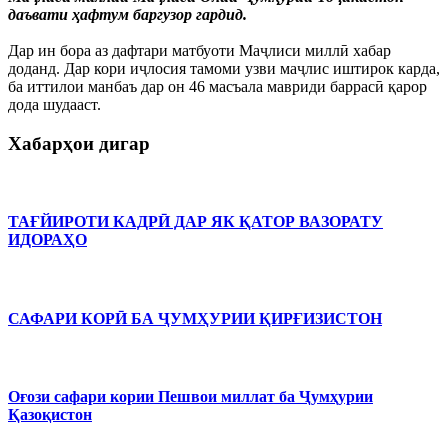
даъвати ҳафтум баргузор гардид.
Дар ин бора аз дафтари матбуоти Маҷлиси миллӣ хабар
доданд. Дар кори иҷлосия тамоми узви маҷлис иштирок карда,
ба иттилои манбаъ дар он 46 масъала мавриди баррасӣ қарор
дода шудааст.
Хабарҳои дигар
ТАҒЙИРОТИ КАДРӢ ДАР ЯК ҚАТОР ВАЗОРАТУ
ИДОРАҲО
САФАРИ КОРӢ БА ҶУМҲУРИИ ҚИРҒИЗИСТОН
Оғози сафари кории Пешвои миллат ба Ҷумҳурии
Қазоқистон