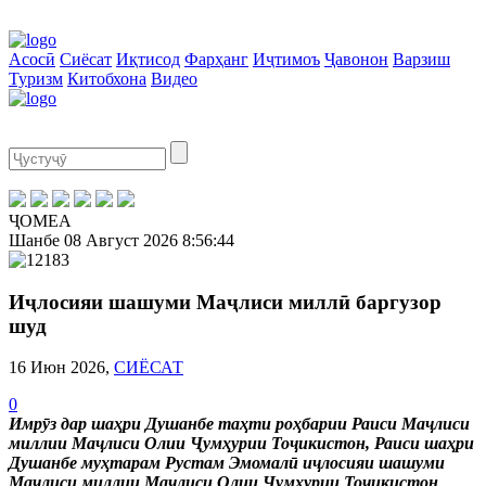
Асосӣ
Сиёсат
Иқтисод
Фарҳанг
Иҷтимоъ
Ҷавонон
Варзиш
Туризм
Китобхона
Видео
ҶОМЕА
Шанбе
08 Август 2026
8:56:45
Иҷлосияи шашуми Маҷлиси миллӣ баргузор
шуд
16 Июн 2026,
СИЁСАТ
0
Имрӯз дар шаҳри Душанбе таҳти роҳбарии Раиси Маҷлиси
миллии Маҷлиси Олии Ҷумҳурии Тоҷикистон, Раиси шаҳри
Душанбе муҳтарам Рустам Эмомалӣ иҷлосияи шашуми
Маҷлиси миллии Маҷлиси Олии Ҷумҳурии Тоҷикистон