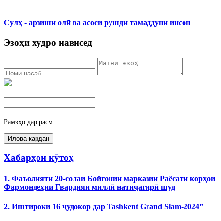
Сулҳ - арзиши олӣ ва асоси рушди тамаддуни инсон
Эзоҳи худро нависед
Рамзҳо дар расм
Хабарҳои кӯтоҳ
1. Фаъолияти 20-солаи Бойгонии марказии Раёсати корҳои
Фармондеҳии Гвардияи миллӣ натиҷагирӣ шуд
2. Иштироки 16 ҷудокор дар Tashkent Grand Slam-2024”