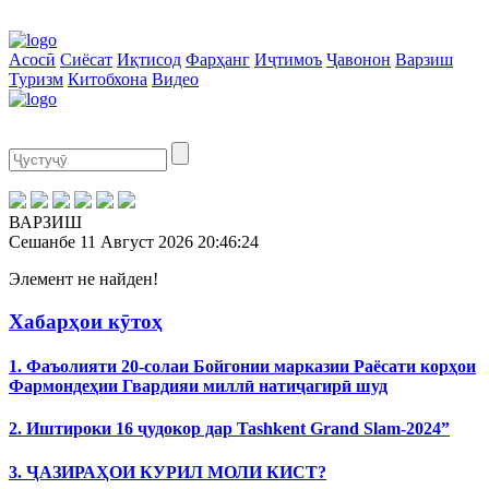
Асосӣ
Сиёсат
Иқтисод
Фарҳанг
Иҷтимоъ
Ҷавонон
Варзиш
Туризм
Китобхона
Видео
ВАРЗИШ
Сешанбе
11 Август 2026
20:46:24
Элемент не найден!
Хабарҳои кӯтоҳ
1. Фаъолияти 20-солаи Бойгонии марказии Раёсати корҳои
Фармондеҳии Гвардияи миллӣ натиҷагирӣ шуд
2. Иштироки 16 ҷудокор дар Tashkent Grand Slam-2024”
3. ҶАЗИРАҲОИ КУРИЛ МОЛИ КИСТ?