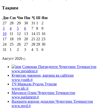
Тақвим
Дш
Сш
Чш
Пш
Ҷ
Ш
Яш
27
28
29
30
31
1
2
3
4
5
6
7
8
9
10
11
12
13
14
15
16
17
18
19
20
21
22
23
24
25
26
27
28
29
30
31
1
2
3
4
5
6
Август 2026 c.
Cомонаи Президенти Ҷумҳурии Тоҷикистон
www.president.tj
Кумитаи ҷавонон, варзиш ва сайёҳии
www.youth.tj
ТҶ Маркази Рушди Туризм
www.tdc.tj
Маҷлиси Олии Ҷумҳурии Тоҷикистон
www.parlament.tj
Вазорати корҳои дохилии Ҷумҳурии Тоҷикистон
www.mvd.tj