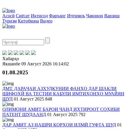
Асосӣ
Сиёсат
Иқтисод
Фарҳанг
Иҷтимоъ
Ҷавонон
Варзиш
Туризм
Китобхона
Видео
Хабарҳо
Якшанбе
09 Август 2026
16:14:02
01.08.2025
ДМТ. ДАРАҶАИ АЗХУДКУНИИ ФАНҲО ДАР ШАКЛИ
ШИФОҲӢ ВА ТЕСТИИ ҚАБУЛИ ИМТИҲОНҲО МУАЙЯН
ШУД
01 Август 2025
848
ОЛИМОНИ АМИТ БАРОИ ЧАНД ИХТИРООТ СОҲИБИ
ПАТЕНТ ШУДААНД
01 Август 2025
792
ДАР АМИТ АЗ НАШРИ КОРҲОИ ИЛМӢ ГУФТА ШУД
01