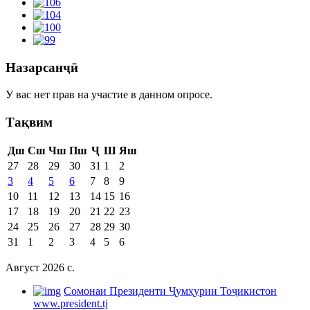
Назарсанҷӣ
У вас нет прав на участие в данном опросе.
Тақвим
Дш
Сш
Чш
Пш
Ҷ
Ш
Яш
27
28
29
30
31
1
2
3
4
5
6
7
8
9
10
11
12
13
14
15
16
17
18
19
20
21
22
23
24
25
26
27
28
29
30
31
1
2
3
4
5
6
Август 2026 c.
Cомонаи Президенти Ҷумҳурии Тоҷикистон
www.president.tj