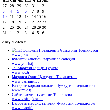
Дш
Сш
Чш
Пш
Ҷ
Ш
Яш
27
28
29
30
31
1
2
3
4
5
6
7
8
9
10
11
12
13
14
15
16
17
18
19
20
21
22
23
24
25
26
27
28
29
30
31
1
2
3
4
5
6
Август 2026 c.
Cомонаи Президенти Ҷумҳурии Тоҷикистон
www.president.tj
Кумитаи ҷавонон, варзиш ва сайёҳии
www.youth.tj
ТҶ Маркази Рушди Туризм
www.tdc.tj
Маҷлиси Олии Ҷумҳурии Тоҷикистон
www.parlament.tj
Вазорати корҳои дохилии Ҷумҳурии Тоҷикистон
www.mvd.tj
Сайти расмии туристии Тоҷикистон
www.visittajikistan.tj
Вазорати маориф ва илми Ҷумҳурии Тоҷикистон
www.maorif.tj