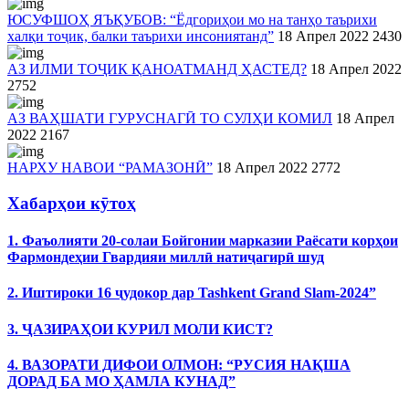
ЮСУФШОҲ ЯЪҚУБОВ: “Ёдгориҳои мо на танҳо таърихи
халқи тоҷик, балки таърихи инсониятанд”
18 Апрел 2022
2430
АЗ ИЛМИ ТОҶИК ҚАНОАТМАНД ҲАСТЕД?
18 Апрел 2022
2752
АЗ ВАҲШАТИ ГУРУСНАГӢ ТО СУЛҲИ КОМИЛ
18 Апрел
2022
2167
НАРХУ НАВОИ “РАМАЗОНӢ”
18 Апрел 2022
2772
Хабарҳои кӯтоҳ
1. Фаъолияти 20-солаи Бойгонии марказии Раёсати корҳои
Фармондеҳии Гвардияи миллӣ натиҷагирӣ шуд
2. Иштироки 16 ҷудокор дар Tashkent Grand Slam-2024”
3. ҶАЗИРАҲОИ КУРИЛ МОЛИ КИСТ?
4. ВАЗОРАТИ ДИФОИ ОЛМОН: “РУСИЯ НАҚША
ДОРАД БА МО ҲАМЛА КУНАД”