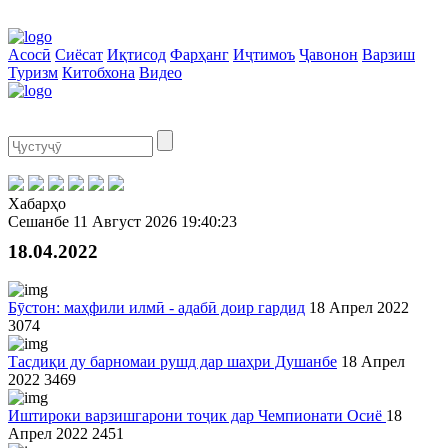
Асосӣ
Сиёсат
Иқтисод
Фарҳанг
Иҷтимоъ
Ҷавонон
Варзиш
Туризм
Китобхона
Видео
Хабарҳо
Сешанбе
11 Август 2026
19:40:23
18.04.2022
Бӯстон: маҳфили илмӣ - адабӣ доир гардид
18 Апрел 2022
3074
Тасдиқи ду барномаи рушд дар шаҳри Душанбе
18 Апрел
2022
3469
Иштироки варзишгарони тоҷик дар Чемпионати Осиё
18
Апрел 2022
2451