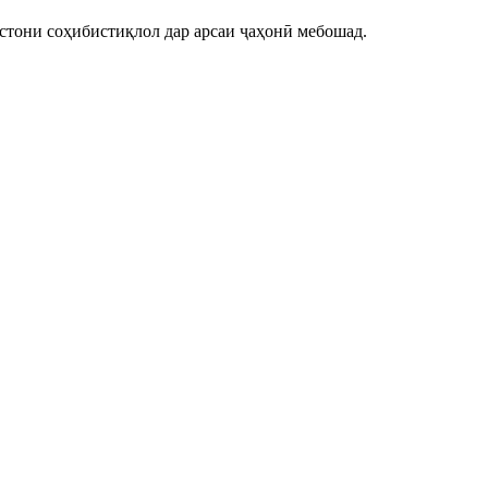
стони соҳибистиқлол дар арсаи ҷаҳонӣ мебошад.