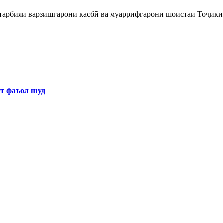
 тарбияи варзишгарони касбӣ ва муаррифгарони шоистаи Тоҷики
хт фаъол шуд