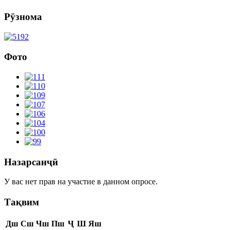
Рӯзнома
Фото
Назарсанҷӣ
У вас нет прав на участие в данном опросе.
Тақвим
Дш
Сш
Чш
Пш
Ҷ
Ш
Яш