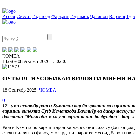
Асосӣ
Сиёсат
Иқтисод
Фарҳанг
Иҷтимоъ
Ҷавонон
Варзиш
Тур
ҶОМЕА
Шанбе
08 Август 2026
13:02:03
ФУТБОЛ. МУСОБИҚАИ ВИЛОЯТӢ МИЁНИ Н
18 Сентябр 2025,
ҶОМЕА
0
17 - уми сентябр раиси Кумитаи кор бо ҷавонон ва варзиши
варзиши вилояти Суғд Исматзода Бахтиёр ва дигар масъулин
давлатии “Мактаби махсуси варзишӣ оид ба футбол” доир га
Раиси Кумита бо варзишгарон ва масъулони соҳа суҳбат анҷом 
сатҳи вилоят ва фароҳам овардани шароити мусоид барои навра