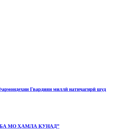
 Фармондеҳии Гвардияи миллӣ натиҷагирӣ шуд
 БА МО ҲАМЛА КУНАД”