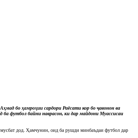
Аҳмад бо ҳамроҳии сардори Раёсати кор бо ҷавонон ва
д ба футбол байни наврасон, ки дар майдони Муассисаи
и мусбат дод. Ҳамчунин, оид ба рушди минбаъдаи футбол дар