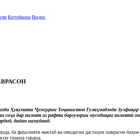
изм
Китобхона
Видео
АВРАСОН
 назди Ҳукумати Ҷумҳурии Тоҷикистон Гулаҳмадзода Зулфиқор 
и соҳа дар вилоят аз рафти баргузории мусобиқаи вилоятӣ ои
рдид, дидан намуданд.
дода, ба фаъолияти мактаб ва омодагии дастаҳои наврасон баҳо
сон таъкид гардид.