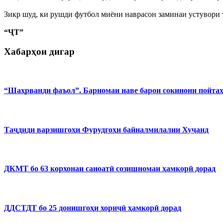
Зикр шуд, ки рушди футбол миёни наврасон заминаи устувори
“ҶТ”
Хабарҳои дигар
“Шаҳрванди фаъол”. Барномаи наве барои сокинони пойта
Таҷдиди варзишгоҳи Фурудгоҳи байналмилалии Хуҷанд
ДКМТ бо 63 корхонаи саноатӣ созишномаи ҳамкорӣ дорад
ДДСТДТ бо 25 донишгоҳи хориҷӣ ҳамкорӣ дорад