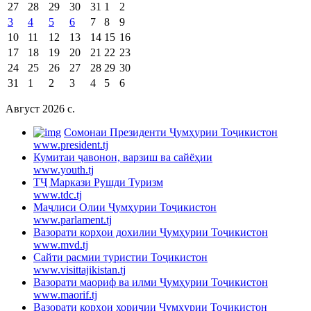
27
28
29
30
31
1
2
3
4
5
6
7
8
9
10
11
12
13
14
15
16
17
18
19
20
21
22
23
24
25
26
27
28
29
30
31
1
2
3
4
5
6
Август 2026 c.
Cомонаи Президенти Ҷумҳурии Тоҷикистон
www.president.tj
Кумитаи ҷавонон, варзиш ва сайёҳии
www.youth.tj
ТҶ Маркази Рушди Туризм
www.tdc.tj
Маҷлиси Олии Ҷумҳурии Тоҷикистон
www.parlament.tj
Вазорати корҳои дохилии Ҷумҳурии Тоҷикистон
www.mvd.tj
Сайти расмии туристии Тоҷикистон
www.visittajikistan.tj
Вазорати маориф ва илми Ҷумҳурии Тоҷикистон
www.maorif.tj
Вазорати корҳои хориҷии Ҷумҳурии Тоҷикистон