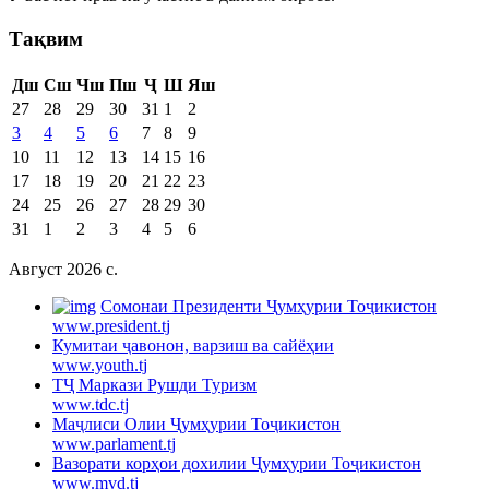
Тақвим
Дш
Сш
Чш
Пш
Ҷ
Ш
Яш
27
28
29
30
31
1
2
3
4
5
6
7
8
9
10
11
12
13
14
15
16
17
18
19
20
21
22
23
24
25
26
27
28
29
30
31
1
2
3
4
5
6
Август 2026 c.
Cомонаи Президенти Ҷумҳурии Тоҷикистон
www.president.tj
Кумитаи ҷавонон, варзиш ва сайёҳии
www.youth.tj
ТҶ Маркази Рушди Туризм
www.tdc.tj
Маҷлиси Олии Ҷумҳурии Тоҷикистон
www.parlament.tj
Вазорати корҳои дохилии Ҷумҳурии Тоҷикистон
www.mvd.tj