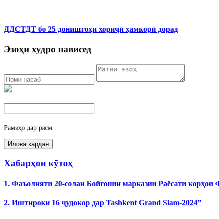
ДДСТДТ бо 25 донишгоҳи хориҷӣ ҳамкорӣ дорад
Эзоҳи худро нависед
Рамзҳо дар расм
Хабарҳои кӯтоҳ
1. Фаъолияти 20-солаи Бойгонии марказии Раёсати корҳои
2. Иштироки 16 ҷудокор дар Tashkent Grand Slam-2024”