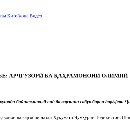
изм
Китобхона
Видео
БЕ: АРҶГУЗОРӢ БА ҚАҲРАМОНОНИ ОЛИМПӢ
кушоди байналмилалӣ оид ба варзиши сабук барои дарёфти Ҷ
ҷавонон ва варзиши назди Ҳукумати Ҷумҳурии Тоҷикистон, Шок