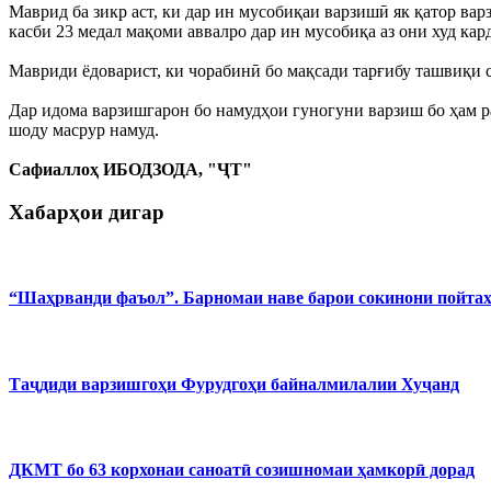
Маврид ба зикр аст, ки дар ин мусобиқаи варзишӣ як қатор ва
касби 23 медал мақоми аввалро дар ин мусобиқа аз они худ кар
Мавриди ёдоварист, ки чорабинӣ бо мақсади тарғибу ташвиқи с
Дар идома варзишгарон бо намудҳои гуногуни варзиш бо ҳам р
шоду масрур намуд.
Сафиаллоҳ ИБОДЗОДА, "ҶТ"
Хабарҳои дигар
“Шаҳрванди фаъол”. Барномаи наве барои сокинони пойта
Таҷдиди варзишгоҳи Фурудгоҳи байналмилалии Хуҷанд
ДКМТ бо 63 корхонаи саноатӣ созишномаи ҳамкорӣ дорад