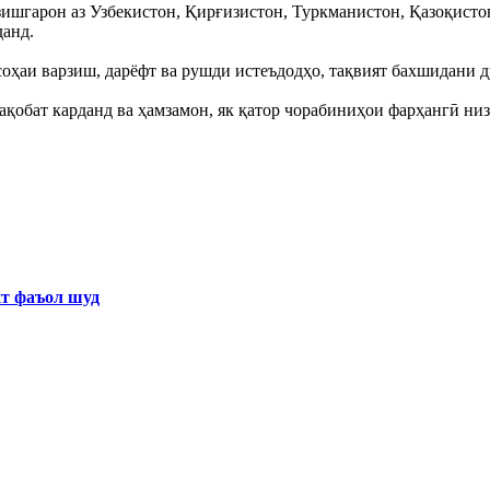
рзишгарон аз Узбекистон, Қирғизистон, Туркманистон, Қазоқист
данд.
оҳаи варзиш, дарёфт ва рушди истеъдодҳо, тақвият бахшидани д
ақобат карданд ва ҳамзамон, як қатор чорабиниҳои фарҳангӣ ни
хт фаъол шуд