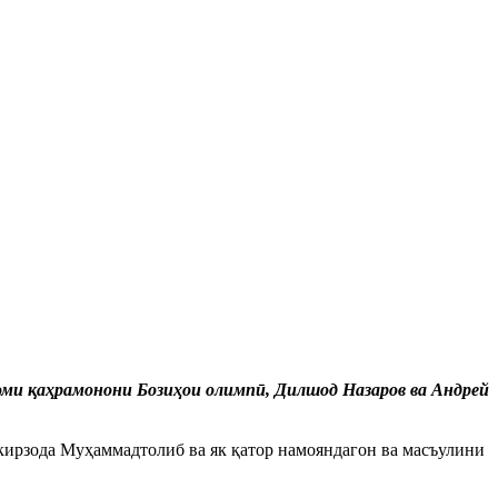
оми қаҳрамонони Бозиҳои олимпӣ, Дилшод Назаров ва Андрей
ирзода Муҳаммадтолиб ва як қатор намояндагон ва масъулини