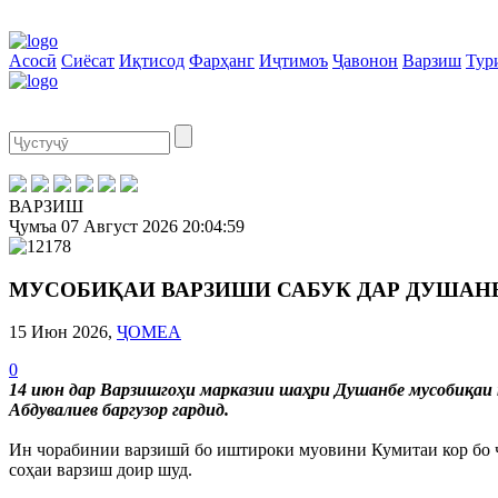
Асосӣ
Сиёсат
Иқтисод
Фарҳанг
Иҷтимоъ
Ҷавонон
Варзиш
Тур
ВАРЗИШ
Ҷумъа
07 Август 2026
20:04:59
МУСОБИҚАИ ВАРЗИШИ САБУК ДАР ДУШАН
15 Июн 2026,
ҶОМЕА
0
14 июн дар Варзишгоҳи марказии шаҳри Душанбе мусобиқаи 
Абдувалиев баргузор гардид.
Ин чорабинии варзишӣ бо иштироки муовини Кумитаи кор бо 
соҳаи варзиш доир шуд.