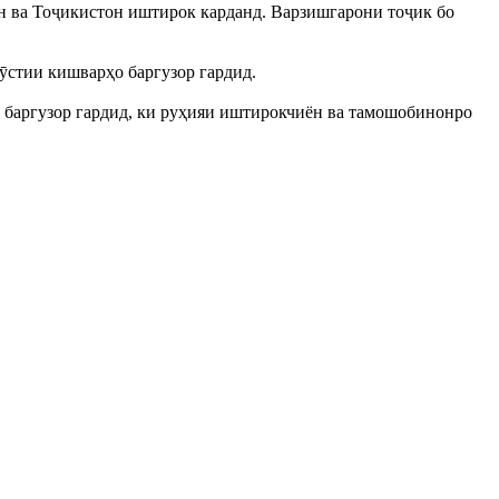
он ва Тоҷикистон иштирок карданд. Варзишгарони тоҷик бо
ӯстии кишварҳо баргузор гардид.
з баргузор гардид, ки руҳияи иштирокчиён ва тамошобинонро