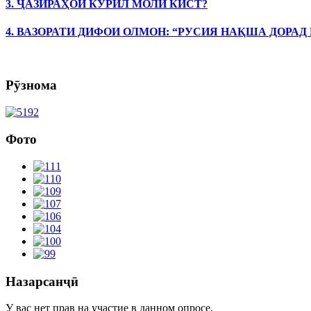
3. ҶАЗИРАҲОИ КУРИЛ МОЛИ КИСТ?
4. ВАЗОРАТИ ДИФОИ ОЛМОН: “РУСИЯ НАҚША ДОРАД
Рӯзнома
Фото
Назарсанҷӣ
У вас нет прав на участие в данном опросе.