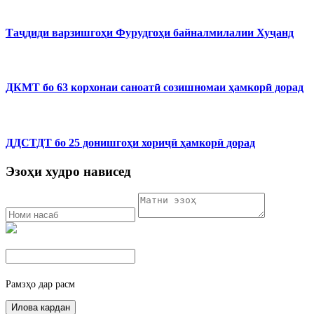
Таҷдиди варзишгоҳи Фурудгоҳи байналмилалии Хуҷанд
ДКМТ бо 63 корхонаи саноатӣ созишномаи ҳамкорӣ дорад
ДДСТДТ бо 25 донишгоҳи хориҷӣ ҳамкорӣ дорад
Эзоҳи худро нависед
Рамзҳо дар расм