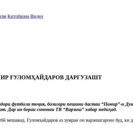
изм
Китобхона
Видео
МИР ҒУЛОМҲАЙДАРОВ ДАРГУЗАШТ
қадори футболи тоҷик, бозигари пешини дастаи “Помир”-и Д
ашт. Дар ин бораи сомонаи ТВ “Варзиш” хабар медиҳад.
ёбӣ мешавад. Ғуломҳайдаров аз зумраи он варзишгароне буд, ки