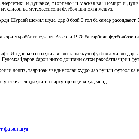
 “Энергетик”-и Душанбе, “Торпедо”-и Маскав ва “Помир”-и Душа
и мухлисон ва мутахассисони футбол шинохта мешуд.
ди Шуравӣ шомил шуда, дар 8 бозӣ 3 гол ба самар расондааст. 
 кори мураббигӣ гузашт. Аз соли 1978 ба тарбияи футболбозони
ифт. Ин давра ба солҳои аввали ташаккули футболи миллӣ дар з
, Ғуломҳайдаров барои нигоҳ доштани сатҳи рақобатпазирии фут
бигӣ дошта, таҷрибаи чандинсолаи худро дар рушди футбол ба н
ун яке аз чеҳраҳои таъсиргузор боқӣ хоҳад монд.
хт фаъол шуд