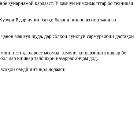
нбе ҳунарнамоӣ кардааст. Ӯ ҳамчун нимҳимоятгар бо техникаи
Ҳузури ӯ дар чунин сатҳи баланд нишон аз истеъдод ва
 ҷавон машғул шуда, дар солҳои гуногун сармураббии дастаҳои
амони истиқлол рост меомад, замоне, ки варзиши кишвар бо
бол дар кишвар талошҳои назаррас анҷом дод.
аслҳои баъдӣ интиқол додааст.