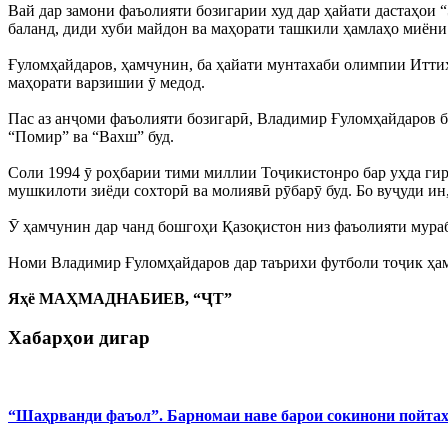
Вай дар замони фаъолияти бозигарии худ дар ҳайати дастаҳои
баланд, диди хуби майдон ва маҳорати ташкили ҳамлаҳо миён
Ғуломҳайдаров, ҳамчунин, ба ҳайати мунтахаби олимпии Иттиҳо
маҳорати варзишии ӯ медод.
Пас аз анҷоми фаъолияти бозигарӣ, Владимир Ғуломҳайдаров ба
“Помир” ва “Вахш” буд.
Соли 1994 ӯ роҳбарии тими миллии Тоҷикистонро бар уҳда гир
мушкилоти зиёди сохторӣ ва молиявӣ рӯбарӯ буд. Бо вуҷуди ин
Ӯ ҳамчунин дар чанд бошгоҳи Қазоқистон низ фаъолияти мураб
Номи Владимир Ғуломҳайдаров дар таърихи футболи тоҷик ҳамч
Яҳё МАҲМАДНАБИЕВ, “ҶТ”
Хабарҳои дигар
“Шаҳрванди фаъол”. Барномаи наве барои сокинони пойта