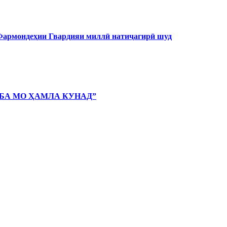
 Фармондеҳии Гвардияи миллӣ натиҷагирӣ шуд
 БА МО ҲАМЛА КУНАД”