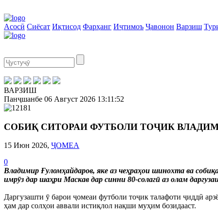
Асосӣ
Сиёсат
Иқтисод
Фарҳанг
Иҷтимоъ
Ҷавонон
Варзиш
Тур
ВАРЗИШ
Панҷшанбе
06 Август 2026
13:11:53
СОБИҚ СИТОРАИ ФУТБОЛИ ТОҶИК ВЛАДИ
15 Июн 2026,
ҶОМЕА
0
Владимир Ғуломҳайдаров, яке аз чеҳраҳои шинохта ва соби
имрӯз дар шаҳри Маскав дар синни 80-солагӣ аз олам даргуз
Даргузашти ӯ барои ҷомеаи футболи тоҷик талафоти ҷиддӣ арз
ҳам дар солҳои аввали истиқлол нақши муҳим бозидааст.