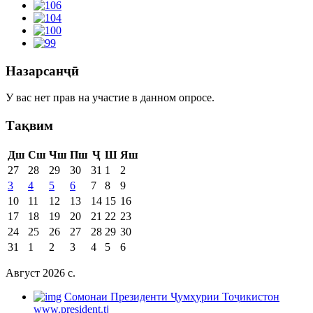
Назарсанҷӣ
У вас нет прав на участие в данном опросе.
Тақвим
Дш
Сш
Чш
Пш
Ҷ
Ш
Яш
27
28
29
30
31
1
2
3
4
5
6
7
8
9
10
11
12
13
14
15
16
17
18
19
20
21
22
23
24
25
26
27
28
29
30
31
1
2
3
4
5
6
Август 2026 c.
Cомонаи Президенти Ҷумҳурии Тоҷикистон
www.president.tj