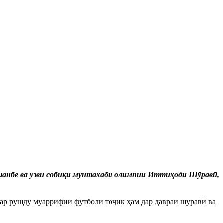
ушанбе ва узви собиқи мунтахаби олимпии Иттиҳоди Шӯравӣ,
 дар рушду муаррифии футболи тоҷик ҳам дар давраи шуравӣ ва