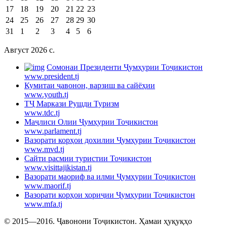
17
18
19
20
21
22
23
24
25
26
27
28
29
30
31
1
2
3
4
5
6
Август 2026 c.
Cомонаи Президенти Ҷумҳурии Тоҷикистон
www.president.tj
Кумитаи ҷавонон, варзиш ва сайёҳии
www.youth.tj
ТҶ Маркази Рушди Туризм
www.tdc.tj
Маҷлиси Олии Ҷумҳурии Тоҷикистон
www.parlament.tj
Вазорати корҳои дохилии Ҷумҳурии Тоҷикистон
www.mvd.tj
Сайти расмии туристии Тоҷикистон
www.visittajikistan.tj
Вазорати маориф ва илми Ҷумҳурии Тоҷикистон
www.maorif.tj
Вазорати корҳои хориҷии Ҷумҳурии Тоҷикистон
www.mfa.tj
© 2015—2016. Ҷавонони Тоҷикистон. Ҳамаи ҳуқуқҳо