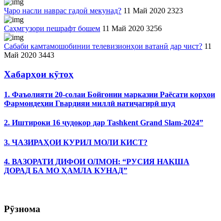
Чаро насли наврас гадоӣ мекунад?
11 Май 2020
2323
Саҳмгузори пешрафт бошем
11 Май 2020
3256
Сабаби камтамошобинии телевизионҳои ватанӣ дар чист?
11
Май 2020
3443
Хабарҳои кӯтоҳ
1. Фаъолияти 20-солаи Бойгонии марказии Раёсати корҳои
Фармондеҳии Гвардияи миллӣ натиҷагирӣ шуд
2. Иштироки 16 ҷудокор дар Tashkent Grand Slam-2024”
3. ҶАЗИРАҲОИ КУРИЛ МОЛИ КИСТ?
4. ВАЗОРАТИ ДИФОИ ОЛМОН: “РУСИЯ НАҚША
ДОРАД БА МО ҲАМЛА КУНАД”
Рӯзнома