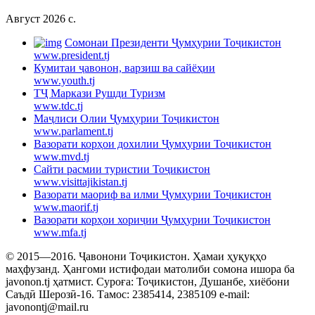
Август 2026 c.
Cомонаи Президенти Ҷумҳурии Тоҷикистон
www.president.tj
Кумитаи ҷавонон, варзиш ва сайёҳии
www.youth.tj
ТҶ Маркази Рушди Туризм
www.tdc.tj
Маҷлиси Олии Ҷумҳурии Тоҷикистон
www.parlament.tj
Вазорати корҳои дохилии Ҷумҳурии Тоҷикистон
www.mvd.tj
Сайти расмии туристии Тоҷикистон
www.visittajikistan.tj
Вазорати маориф ва илми Ҷумҳурии Тоҷикистон
www.maorif.tj
Вазорати корҳои хориҷии Ҷумҳурии Тоҷикистон
www.mfa.tj
© 2015—2016. Ҷавонони Тоҷикистон. Ҳамаи ҳуқуқҳо
маҳфузанд. Ҳангоми истифодаи матолиби сомона ишора ба
javonon.tj ҳатмист. Суроға: Тоҷикистон, Душанбе, хиёбони
Саъдӣ Шерозӣ-16. Тамос: 2385414, 2385109 e-mail:
javonontj@mail.ru