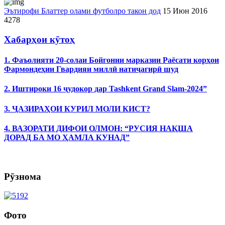
Эътирофи Блаттер олами футболро такон дод
15 Июн 2016
4278
Хабарҳои кӯтоҳ
1. Фаъолияти 20-солаи Бойгонии марказии Раёсати корҳои
Фармондеҳии Гвардияи миллӣ натиҷагирӣ шуд
2. Иштироки 16 ҷудокор дар Tashkent Grand Slam-2024”
3. ҶАЗИРАҲОИ КУРИЛ МОЛИ КИСТ?
4. ВАЗОРАТИ ДИФОИ ОЛМОН: “РУСИЯ НАҚША
ДОРАД БА МО ҲАМЛА КУНАД”
Рӯзнома
Фото