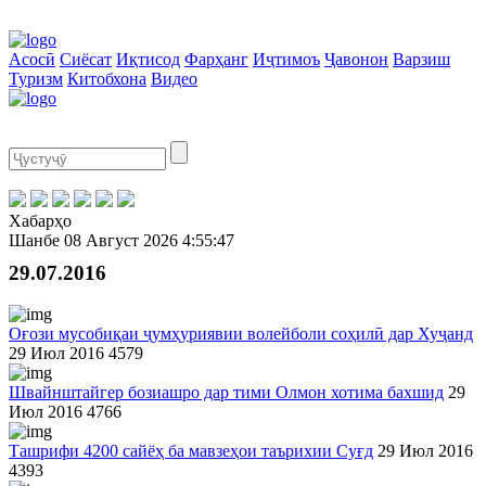
Асосӣ
Сиёсат
Иқтисод
Фарҳанг
Иҷтимоъ
Ҷавонон
Варзиш
Туризм
Китобхона
Видео
Хабарҳо
Шанбе
08 Август 2026
4:55:47
29.07.2016
Оғози мусобиқаи ҷумҳуриявии волейболи соҳилӣ дар Хуҷанд
29 Июл 2016
4579
Швайнштайгер бозиашро дар тими Олмон хотима бахшид
29
Июл 2016
4766
Ташрифи 4200 сайёҳ ба мавзеҳои таърихии Суғд
29 Июл 2016
4393