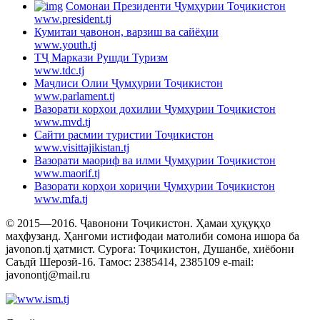
Cомонаи Президенти Ҷумҳурии Тоҷикистон
www.president.tj
Кумитаи ҷавонон, варзиш ва сайёҳии
www.youth.tj
ТҶ Маркази Рушди Туризм
www.tdc.tj
Маҷлиси Олии Ҷумҳурии Тоҷикистон
www.parlament.tj
Вазорати корҳои дохилии Ҷумҳурии Тоҷикистон
www.mvd.tj
Сайти расмии туристии Тоҷикистон
www.visittajikistan.tj
Вазорати маориф ва илми Ҷумҳурии Тоҷикистон
www.maorif.tj
Вазорати корҳои хориҷии Ҷумҳурии Тоҷикистон
www.mfa.tj
© 2015—2016. Ҷавонони Тоҷикистон. Ҳамаи ҳуқуқҳо
маҳфузанд. Ҳангоми истифодаи матолиби сомона ишора ба
javonon.tj ҳатмист. Суроға: Тоҷикистон, Душанбе, хиёбони
Саъдӣ Шерозӣ-16. Тамос: 2385414, 2385109 e-mail:
javonontj@mail.ru