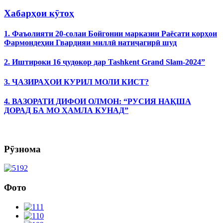
Хабарҳои кӯтоҳ
1. Фаъолияти 20-солаи Бойгонии марказии Раёсати корҳои
Фармондеҳии Гвардияи миллӣ натиҷагирӣ шуд
2. Иштироки 16 ҷудокор дар Tashkent Grand Slam-2024”
3. ҶАЗИРАҲОИ КУРИЛ МОЛИ КИСТ?
4. ВАЗОРАТИ ДИФОИ ОЛМОН: “РУСИЯ НАҚША
ДОРАД БА МО ҲАМЛА КУНАД”
Рӯзнома
Фото