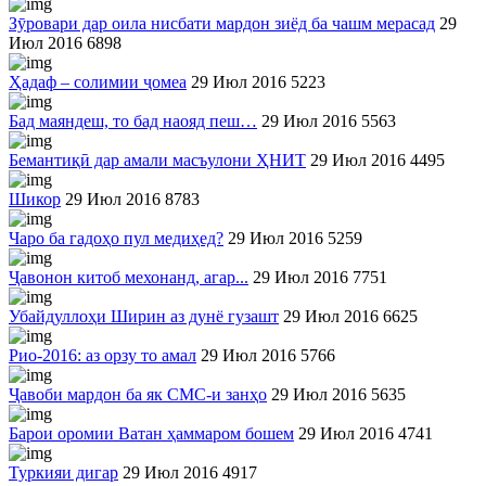
Зӯровари дар оила нисбати мардон зиёд ба чашм мерасад
29
Июл 2016
6898
Ҳадаф – солимии ҷомеа
29 Июл 2016
5223
Бад маяндеш, то бад наояд пеш…
29 Июл 2016
5563
Бемантиқӣ дар амали масъулони ҲНИТ
29 Июл 2016
4495
Шикор
29 Июл 2016
8783
Чаро ба гадоҳо пул медиҳед?
29 Июл 2016
5259
Ҷавонон китоб мехонанд, агар...
29 Июл 2016
7751
Убайдуллоҳи Ширин аз дунё гузашт
29 Июл 2016
6625
Рио-2016: аз орзу то амал
29 Июл 2016
5766
Ҷавоби мардон ба як СМС-и занҳо
29 Июл 2016
5635
Барои оромии Ватан ҳаммаром бошем
29 Июл 2016
4741
Туркияи дигар
29 Июл 2016
4917