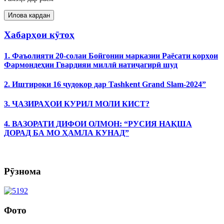
Хабарҳои кӯтоҳ
1. Фаъолияти 20-солаи Бойгонии марказии Раёсати корҳои
Фармондеҳии Гвардияи миллӣ натиҷагирӣ шуд
2. Иштироки 16 ҷудокор дар Tashkent Grand Slam-2024”
3. ҶАЗИРАҲОИ КУРИЛ МОЛИ КИСТ?
4. ВАЗОРАТИ ДИФОИ ОЛМОН: “РУСИЯ НАҚША
ДОРАД БА МО ҲАМЛА КУНАД”
Рӯзнома
Фото