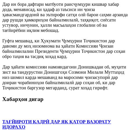
Дар ин бора дафтари матбуоти раисҷумҳури кишвар хабар
дода, менависад, ки ҳадаф аз таъсиси ин ҷоиза
ҳавасмандгардонӣ ва эътирофи сатҳи олӣ барои саҳми арзанда
дар рушди ҳамкориҳои байналмилалӣ, таҳқиқот, сиёсати
устувор, инчунин, ҳалли масъалаҳои глобалии об ва
тағйирёбии иқлим мебошад.
Гуфта мешавад, ки Ҳукумати Ҷумҳурии Тоҷикистон дар
давоми ду моҳ низомнома ва ҳайати Комиссияи Ҷоизаи
байналмилалии Президенти Ҷумҳурии Тоҷикистон дар соҳаи
обро таҳия ва тасдиқ хоҳад кард.
Дар ҳайати комиссияи намояндагони Донишкадаи об, муҳити
зист ва тандурустии Донишгоҳи Созмони Милали Муттаҳид
низ шомил карда мешаванд ва маросими ҷоизасупорӣ дар
доираи чорабиниҳои байналмилалӣ дар соҳаи об, ки дар
Тоҷикистон баргузор мегарданд, сурат хоҳад гирифт.
Хабарҳои дигар
ТАҒЙИРОТИ КАДРӢ ДАР ЯК ҚАТОР ВАЗОРАТУ
ИДОРАҲО