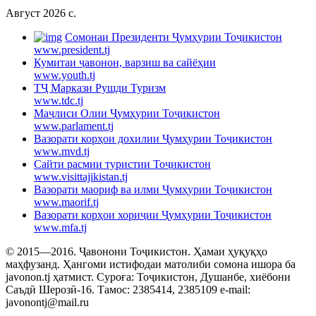
Август 2026 c.
Cомонаи Президенти Ҷумҳурии Тоҷикистон
www.president.tj
Кумитаи ҷавонон, варзиш ва сайёҳии
www.youth.tj
ТҶ Маркази Рушди Туризм
www.tdc.tj
Маҷлиси Олии Ҷумҳурии Тоҷикистон
www.parlament.tj
Вазорати корҳои дохилии Ҷумҳурии Тоҷикистон
www.mvd.tj
Сайти расмии туристии Тоҷикистон
www.visittajikistan.tj
Вазорати маориф ва илми Ҷумҳурии Тоҷикистон
www.maorif.tj
Вазорати корҳои хориҷии Ҷумҳурии Тоҷикистон
www.mfa.tj
© 2015—2016. Ҷавонони Тоҷикистон. Ҳамаи ҳуқуқҳо
маҳфузанд. Ҳангоми истифодаи матолиби сомона ишора ба
javonon.tj ҳатмист. Суроға: Тоҷикистон, Душанбе, хиёбони
Саъдӣ Шерозӣ-16. Тамос: 2385414, 2385109 e-mail:
javonontj@mail.ru