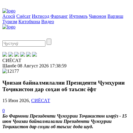
Асосӣ
Сиёсат
Иқтисод
Фарҳанг
Иҷтимоъ
Ҷавонон
Варзиш
Туризм
Китобхона
Видео
СИЁСАТ
Шанбе
08 Август 2026
17:39:00
Ҷоизаи байналмилалии Президенти Ҷумҳурии
Тоҷикистон дар соҳаи об таъсис ёфт
15 Июн 2026,
СИЁСАТ
0
Бо Фармони Президенти Ҷумҳурии Тоҷикистон имрӯз - 15
июн Ҷоизаи байналмилалии Президенти Ҷумҳурии
Тоҷикистон дар соҳаи об таъсис дода шуд.