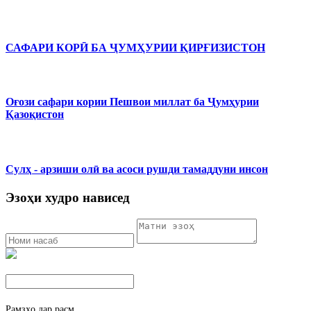
САФАРИ КОРӢ БА ҶУМҲУРИИ ҚИРҒИЗИСТОН
Оғози сафари кории Пешвои миллат ба Ҷумҳурии
Қазоқистон
Сулҳ - арзиши олӣ ва асоси рушди тамаддуни инсон
Эзоҳи худро нависед
Рамзҳо дар расм