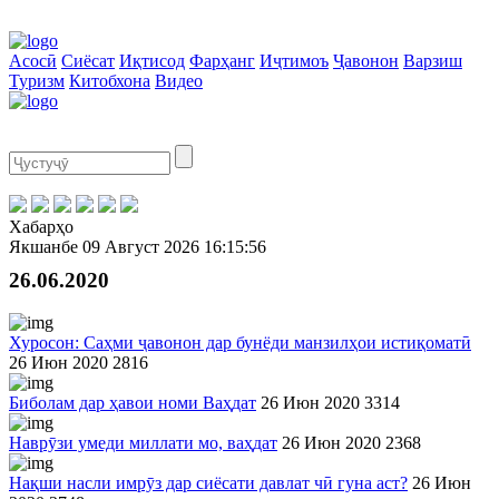
Асосӣ
Сиёсат
Иқтисод
Фарҳанг
Иҷтимоъ
Ҷавонон
Варзиш
Туризм
Китобхона
Видео
Хабарҳо
Якшанбе
09 Август 2026
16:15:56
26.06.2020
Хуросон: Саҳми ҷавонон дар бунёди манзилҳои истиқоматӣ
26 Июн 2020
2816
Биболам дар ҳавои номи Ваҳдат
26 Июн 2020
3314
Наврӯзи умеди миллати мо, ваҳдат
26 Июн 2020
2368
Нақши насли имрӯз дар сиёсати давлат чӣ гуна аст?
26 Июн