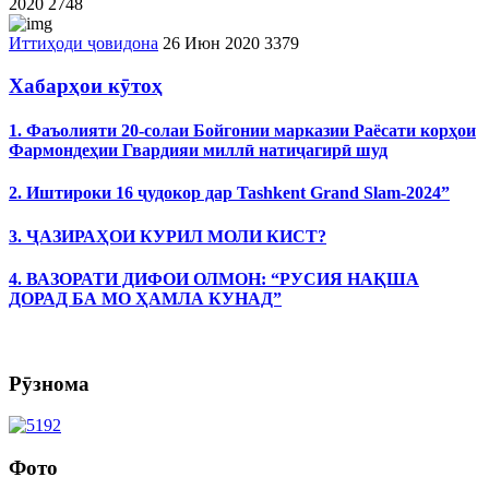
2020
2748
Иттиҳоди ҷовидона
26 Июн 2020
3379
Хабарҳои кӯтоҳ
1. Фаъолияти 20-солаи Бойгонии марказии Раёсати корҳои
Фармондеҳии Гвардияи миллӣ натиҷагирӣ шуд
2. Иштироки 16 ҷудокор дар Tashkent Grand Slam-2024”
3. ҶАЗИРАҲОИ КУРИЛ МОЛИ КИСТ?
4. ВАЗОРАТИ ДИФОИ ОЛМОН: “РУСИЯ НАҚША
ДОРАД БА МО ҲАМЛА КУНАД”
Рӯзнома
Фото