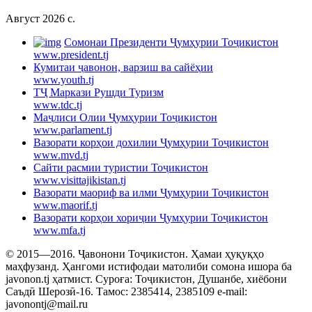
Август 2026 c.
Cомонаи Президенти Ҷумҳурии Тоҷикистон
www.president.tj
Кумитаи ҷавонон, варзиш ва сайёҳии
www.youth.tj
ТҶ Маркази Рушди Туризм
www.tdc.tj
Маҷлиси Олии Ҷумҳурии Тоҷикистон
www.parlament.tj
Вазорати корҳои дохилии Ҷумҳурии Тоҷикистон
www.mvd.tj
Сайти расмии туристии Тоҷикистон
www.visittajikistan.tj
Вазорати маориф ва илми Ҷумҳурии Тоҷикистон
www.maorif.tj
Вазорати корҳои хориҷии Ҷумҳурии Тоҷикистон
www.mfa.tj
© 2015—2016. Ҷавонони Тоҷикистон. Ҳамаи ҳуқуқҳо
маҳфузанд. Ҳангоми истифодаи матолиби сомона ишора ба
javonon.tj ҳатмист. Суроға: Тоҷикистон, Душанбе, хиёбони
Саъдӣ Шерозӣ-16. Тамос: 2385414, 2385109 e-mail:
javonontj@mail.ru