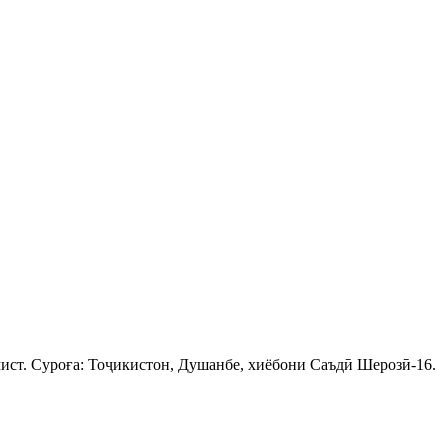
ист. Суроға: Тоҷикистон, Душанбе, хиёбони Саъдӣ Шерозӣ-16.