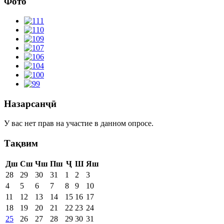
Фото
Назарсанҷӣ
У вас нет прав на участие в данном опросе.
Тақвим
Дш
Сш
Чш
Пш
Ҷ
Ш
Яш
28
29
30
31
1
2
3
4
5
6
7
8
9
10
11
12
13
14
15
16
17
18
19
20
21
22
23
24
25
26
27
28
29
30
31