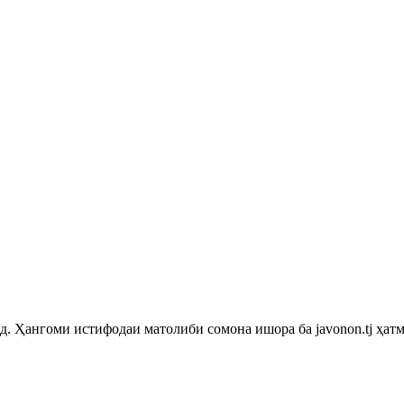
 Ҳангоми истифодаи матолиби сомона ишора ба javonon.tj ҳатм