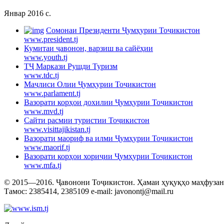
Январ 2016 c.
Cомонаи Президенти Ҷумҳурии Тоҷикистон
www.president.tj
Кумитаи ҷавонон, варзиш ва сайёҳии
www.youth.tj
ТҶ Маркази Рушди Туризм
www.tdc.tj
Маҷлиси Олии Ҷумҳурии Тоҷикистон
www.parlament.tj
Вазорати корҳои дохилии Ҷумҳурии Тоҷикистон
www.mvd.tj
Сайти расмии туристии Тоҷикистон
www.visittajikistan.tj
Вазорати маориф ва илми Ҷумҳурии Тоҷикистон
www.maorif.tj
Вазорати корҳои хориҷии Ҷумҳурии Тоҷикистон
www.mfa.tj
© 2015—2016. Ҷавонони Тоҷикистон. Ҳамаи ҳуқуқҳо маҳфузанд.
Тамос: 2385414, 2385109 e-mail: javonontj@mail.ru