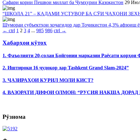
Сафари кории Пешвои миллат ба Ҷумҳурии Қазоқистон
29 Июл
“ШКОЛА 21” – ҚАДАМИ УСТУВОР БА СӮИ ҶАҲОНИ ЗЕҲ
Шумораи субъектҳои хоҷагидор дар Тоҷикистон 4,3% афзоиш 
←
ctrl
1
2
3
4
...
985
986
ctrl
→
Хабарҳои кӯтоҳ
1. Фаъолияти 20-солаи Бойгонии марказии Раёсати корҳои
2. Иштироки 16 ҷудокор дар Tashkent Grand Slam-2024”
3. ҶАЗИРАҲОИ КУРИЛ МОЛИ КИСТ?
4. ВАЗОРАТИ ДИФОИ ОЛМОН: “РУСИЯ НАҚША ДОРАД
Рӯзнома