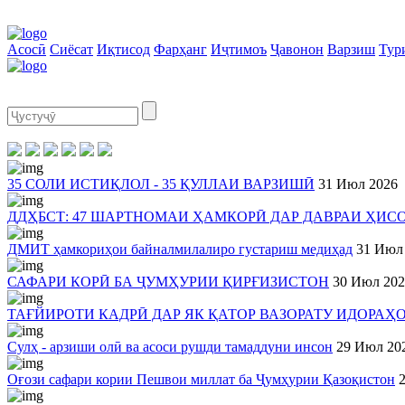
Асосӣ
Сиёсат
Иқтисод
Фарҳанг
Иҷтимоъ
Ҷавонон
Варзиш
Тур
35 СОЛИ ИСТИҚЛОЛ - 35 ҚУЛЛАИ ВАРЗИШӢ
31 Июл 2026
ДДҲБСТ: 47 ШАРТНОМАИ ҲАМКОРӢ ДАР ДАВРАИ ҲИС
ДМИТ ҳамкориҳои байналмилалиро густариш медиҳад
31 Июл
САФАРИ КОРӢ БА ҶУМҲУРИИ ҚИРҒИЗИСТОН
30 Июл 202
ТАҒЙИРОТИ КАДРӢ ДАР ЯК ҚАТОР ВАЗОРАТУ ИДОРАҲ
Сулҳ - арзиши олӣ ва асоси рушди тамаддуни инсон
29 Июл 20
Оғози сафари кории Пешвои миллат ба Ҷумҳурии Қазоқистон