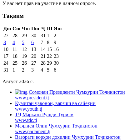
У вас нет прав на участие в данном опросе.
Тақвим
Дш
Сш
Чш
Пш
Ҷ
Ш
Яш
27
28
29
30
31
1
2
3
4
5
6
7
8
9
10
11
12
13
14
15
16
17
18
19
20
21
22
23
24
25
26
27
28
29
30
31
1
2
3
4
5
6
Август 2026 c.
Cомонаи Президенти Ҷумҳурии Тоҷикистон
www.president.tj
Кумитаи ҷавонон, варзиш ва сайёҳии
www.youth.tj
ТҶ Маркази Рушди Туризм
www.tdc.tj
Маҷлиси Олии Ҷумҳурии Тоҷикистон
www.parlament.tj
Вазорати корҳои дохилии Ҷумҳурии Тоҷикистон