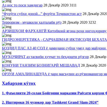
Аз нос то поси ҳамдигар
28 Декабр 2020
3111
“Фурӯғи субҳи доноӣ...” фурӯғи Тоҷикистон аст
28 Декабр 202
Терроризм - мушкили ҳалталаби рӯз
28 Декабр 2020
3232
АРЗИШҲОИ ФАРҲАНГӢ Китобхонӣ ягона роҳи нигоҳдориву м
ГИДРОЭНЕРГЕТИКА - САРЧАШМАИ ИҚТИСОДИ БЕХАТ
БОЗДИД ПАС АЗ 40 СОЛ ё дамидани субҳи умед дар майдони 
МУҲОҶИРАТ аз тасвиби ҳуҷҷат то беҳдошти рӯзгор
28 Декабр
ҚОНУНИ ТАНЗИМ БОЗНИГАРӢ МЕШАВАД
28 Декабр 2020
ОРЗУИ АМАЛИНАШУДА ё чаро масъулин аз рӯзноманигор ме
Хабарҳои кӯтоҳ
1. Фаъолияти 20-солаи Бойгонии марказии Раёсати корҳои
2. Иштироки 16 ҷудокор дар Tashkent Grand Slam-2024”