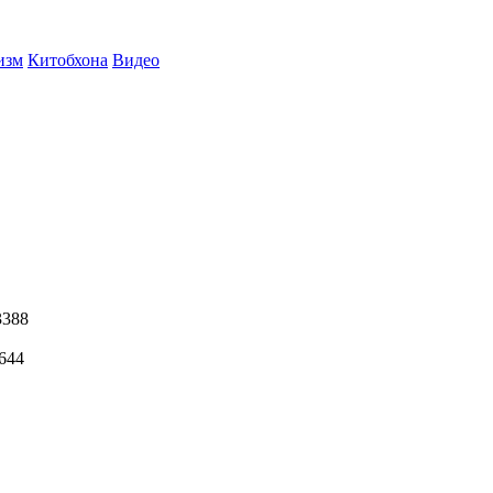
изм
Китобхона
Видео
3388
644