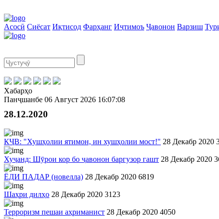
Асосӣ
Сиёсат
Иқтисод
Фарҳанг
Иҷтимоъ
Ҷавонон
Варзиш
Тур
Хабарҳо
Панҷшанбе
06 Август 2026
16:07:09
28.12.2020
КҶВ: "Хушҳолии ятимон, ин хушҳолии мост!"
28 Декабр 2020
Хуҷанд: Шӯрои кор бо ҷавонон баргузор гашт
28 Декабр 2020
3
ЁДИ ПАДАР (новелла)
28 Декабр 2020
6819
Шaҳри дилҳо
28 Декабр 2020
3123
Терроризм пешаи аҳриманист
28 Декабр 2020
4050