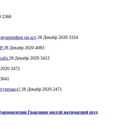
0
2368
уаррифии он аст
28 Декабр 2020
3324
АР
28 Декабр 2020
4083
сабз
28 Декабр 2020
3412
 2020
3472
3041
гурезанд?
28 Декабр 2020
2471
 Фармондеҳии Гвардияи миллӣ натиҷагирӣ шуд