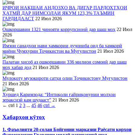
ИҶРОИ НАҚШАИ АНДОЗҲО ВА ДИГАР ПАРДОХТҲОИ
ҲАТМӢ ДАР НИМСОЛАИ ЯКУМ 123,3% ТАЪМИН
ГАРДИДААСТ
22 Июл 2026
Ошкоршавии 1321 ҷинояти коррупсионӣ дар шаш моҳ
22 Июл
2026
Имзои санадҳои нави ҳамкории дуҷониба оид ба ҳамкорӣ
миёни Ҷумҳурии Тоҷикистон ва Муғулистон
21 Июл 2026
Палатаи ҳисоб аз ошкоршавии 336 милион сомонӣ дар шаш
моҳ хабар дод
21 Июл 2026
Мулоқоту музокироти сатҳи олии Тоҷикистону Муғулистон
21 Июл 2026
Хуршед Каримзода: “Интиқоли ғайриқонунии молҳои
зераксизӣ кам шудааст”
21 Июл 2026
←
ctrl
1
2
3
...
45
46
ctrl
→
Хабарҳои кӯтоҳ
1. Фаъолияти 20-солаи Бойгонии марказии Раёсати корҳои
Фармондеҳии Гвардияи миллӣ натиҷагирӣ шуд