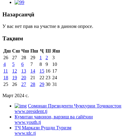
Назарсанҷӣ
У вас нет прав на участие в данном опросе.
Тақвим
Дш
Сш
Чш
Пш
Ҷ
Ш
Яш
26
27
28
29
1
2
3
4
5
6
7
8
9
10
11
12
13
14
15
16
17
18
19
20
21
22
23
24
25
26
27
28
29
30
31
Март 2024 c.
Cомонаи Президенти Ҷумҳурии Тоҷикистон
www.president.tj
Кумитаи ҷавонон, варзиш ва сайёҳии
www.youth.tj
ТҶ Маркази Рушди Туризм
www.tdc.tj