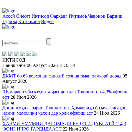
Асосӣ
Сиёсат
Иқтисод
Фарҳанг
Иҷтимоъ
Ҷавонон
Варзиш
Туризм
Китобхона
Видео
ИҚТИСОД
Панҷшанбе
06 Август 2026
18:33:14
ДКМТ бо 63 корхонаи саноатӣ созишномаи ҳамкорӣ дорад
05
Август 2026
Шумораи субъектҳои хоҷагидор дар Тоҷикистон 4,3% афзоиш
ёфт
28 Июл 2026
Донишгоҳи аграрии Тоҷикистон. Ҳамкориҳо бо муассисаҳои
илмии мамолики ҷаҳон дар ҳоли афзоиш аст
24 Июл 2026
ҲАҶМИ УМУМИИ ДАРОМАДИ БУҶЕТИ ДАВЛАТӢ 114,3
ФОИЗ ИҶРО ГАРДИДААСТ
22 Июл 2026